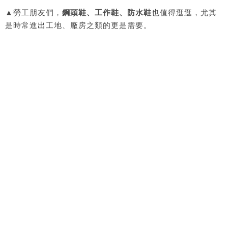
▲勞工朋友們，
鋼頭鞋、工作鞋、防水鞋
也值得逛逛，尤其
是時常進出工地、廠房之類的更是需要。