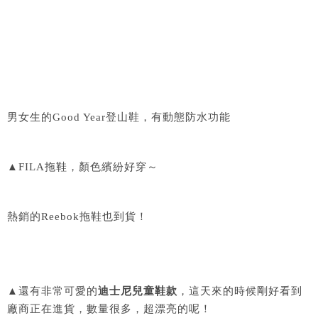
男女生的Good Year登山鞋，有動態防水功能
▲FILA拖鞋，顏色繽紛好穿～
熱銷的Reebok拖鞋也到貨！
▲還有非常可愛的
迪士尼兒童鞋款
，這天來的時候剛好看到
廠商正在進貨，數量很多，超漂亮的呢！