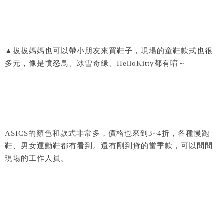
▲拔拔媽媽也可以帶小朋友來買鞋子，現場的童鞋款式也很
多元，像是憤怒鳥、冰雪奇緣、HelloKitty都有唷～
ASICS的顏色和款式非常多，價格也來到3~4折，各種慢跑
鞋、男女運動鞋都有看到。還有剛到貨的當季款，可以問問
現場的工作人員。