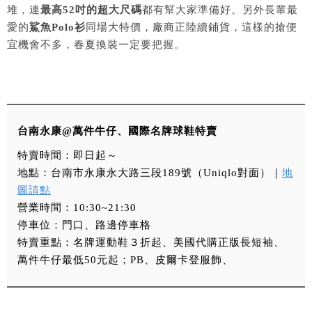
堆，連
最高52吋的超大尺碼
都有幫大家準備好。另外長輩最
愛的
鯊魚Polo衫
同場大特價，廠商正陸續鋪貨，這樣的搶便
宜機會不多，春夏換裝一定要把握。
台南永康@萬件牛仔、國際名牌球鞋特賣
特賣時間：即日起～
地點：台南市永康永大路三段189號（Uniqlo對面）｜
地
圖請點
營業時間：10:30~21:30
停車位：門口、路邊停車格
特賣重點：名牌運動鞋３折起、美國代購正版長短袖、
萬件牛仔最低50元起；PB、皮爾卡登服飾、