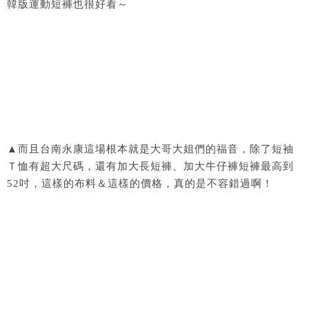
韓版運動短褲也很好看～
▲而且台南永康這場根本就是大哥大姐們的福音，除了短袖
Ｔ恤有超大尺碼，還有加大長短褲、加大牛仔褲短褲最高到
52吋，這樣的布料＆這樣的價格，真的是不容錯過啊！