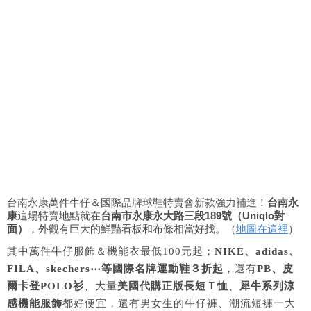
台南永康萬件牛仔＆國際品牌球鞋特賣會新款強力補進！
台南永
康
這場特賣地點就在
台南市永康永大路三段189號（Uniqlo對
面）
，外觀有巨大的鮮豔看板和布條相當好找。（
地圖在這裡
）
其中萬件牛仔服飾＆機能衣最低100元起；
NIKE、adidas、
FILA、skechers⋯等國際名牌運動鞋３折起
，還有
PB、皮
爾卡登POLO衫
、大量
美國代購正版長短Ｔ恤
、
犀牛系列涼
感機能服飾
都好便宜，還有男女生的牛仔褲、潮流短褲一大