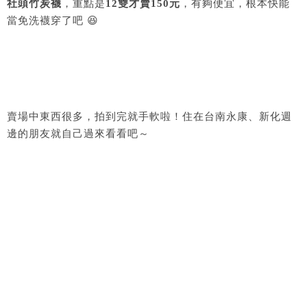
社頭竹炭襪
，重點是
12雙才賣150元
，有夠便宜，根本快能
當免洗襪穿了吧 😆
賣場中東西很多，拍到完就手軟啦！住在台南永康、新化週
邊的朋友就自己過來看看吧～