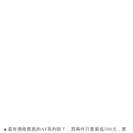
▲還有價格實惠的AF系列朝Ｔ，買兩件只要最低500元，實