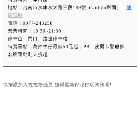
地點：台南市永康永大路三段189號（Uniqlo對面）｜
地
圖請點
電話：0977-243258
營業時間：10:30~21:30
停車位：門口、路邊停車格
特賣重點：萬件牛仔最低50元起；PB、皮爾卡登服飾、
名牌運動鞋３折起
快按讚加入拉拉粉絲頁 獲得最新好吃好玩資訊喔!