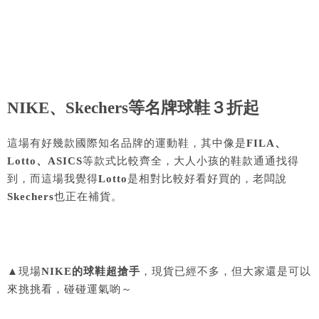
NIKE、Skechers等名牌球鞋３折起
這場有好幾款國際知名品牌的運動鞋，其中像是
FILA、
Lotto、ASICS
等款式比較齊全，大人小孩的鞋款通通找得
到，而這場我覺得
Lotto
是相對比較好看好買的，老闆說
Skechers
也正在補貨。
▲現場
NIKE的球鞋超搶手
，現貨已經不多，但大家還是可以
來挑挑看，碰碰運氣喲～