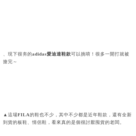
、現下很夯的
adidas愛迪達鞋款
可以挑唷！很多一開打就被
搶完～
▲這場
FILA
的鞋也不少，其中不少都是近年鞋款，還有全新
到貨的板鞋、情侶鞋，看來真的是個很討厭囤貨的老闆。