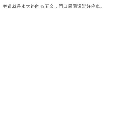
旁邊就是永大路的49五金，門口周圍還蠻好停車。