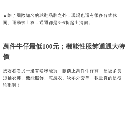
▲除了國際知名的球鞋品牌之外，現場也還有很多各式休
閒、運動褲上衣，通通都是3~5折起出清價。
萬件牛仔最低100元；機能性服飾通通大特
價
接著看看另一邊有啥咪能買，眼前上萬件牛仔褲、超級多長
短袖衣褲、機能服飾、涼感衣、秋冬外套等，數量真的是很
誇張啊！