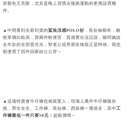
穿顏色又亮眼，尤其是晚上習慣去慢跑運動的更應該買幾
件。
▲中間看到全新到貨的
鯊魚涼感POLO衫
，長短袖都有，雖
然單價比較高，買兩件較便宜，質感實在沒話說，聽阿姨說
去年款的全部賣光光，幫老公或男朋友換裝正是時候。我也
順便買了四件回家給公公穿～
▲這場特賣會牛仔褲也相當驚人，現場上萬件牛仔褲隨你
挑，男生女生、工作褲、長短褲、西裝褲一應俱全，其中
工
作褲最低一件只要50元
！超殺價唷～