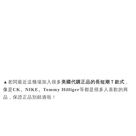
▲老闆最近這幾場加入很多
美國代購正品的長短潮Ｔ款式
，
像是
CK、NIKE、Tommy Hilfiger
等都是很多人喜歡的商
品，保證正品別錯過啦！