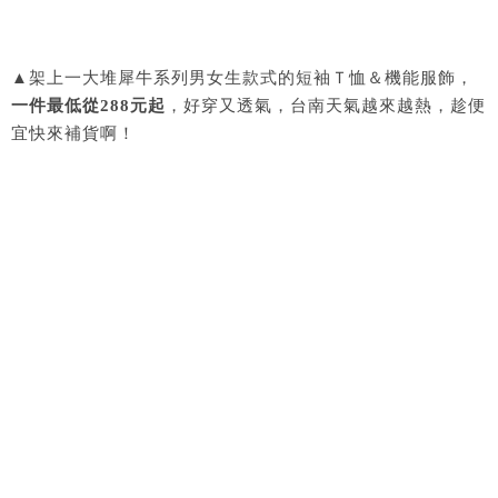
▲架上一大堆犀牛系列男女生款式的短袖Ｔ恤＆機能服飾，
一件最低從288元起
，好穿又透氣，台南天氣越來越熱，趁便
宜快來補貨啊！