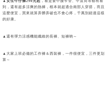
▲
女生牛仔褲290元起
，看是要中腰窄管、中直筒等都有看
到，還有超多涼爽的熱褲，根本就超適合南部人穿搭，而且
這麼便宜，買來就算弄髒弄破也不會心疼，千萬別錯過這樣
的好康。
▲還有彈力涼感機能纖維的長褲、短褲喲～
▲大家上班必備的工作褲＆西裝褲，一件很便宜，三件更划
算～