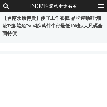
拉拉隨性隨意走走看看
【台南永康特賣】便宜工作衣褲/品牌運動鞋/潮
流T恤/鯊魚Polo衫/萬件牛仔最低100起/大尺碼全
面特價