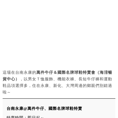
這場在台南永康的
萬件牛仔＆國際名牌球鞋特賣會（海淯暢
貨中心）
，以男女Ｔ恤服飾、機能衣褲、長短牛仔褲和運動
鞋品項選擇多，住在永康、新化、大灣周邊的鄉親們別錯過
啦～
台南永康@萬件牛仔、國際名牌球鞋特賣
特賣時間：即日起～