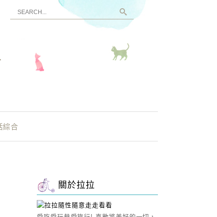
看
活綜合
關於拉拉
愛吃愛玩熱愛旅行! 喜歡將美好的一切，