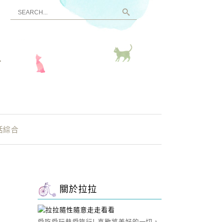
看
活綜合
關於拉拉
愛吃愛玩熱愛旅行! 喜歡將美好的一切，