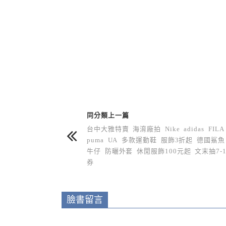
上 / 下一篇文章
同分類上一篇
台中大雅特賣 海淯廠拍 Nike adidas FILA
puma UA 多款運動鞋 服飾3折起 德國鯊魚
牛仔 防曬外套 休閒服飾100元起 文末抽7-1
券
臉書留言