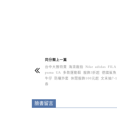
上 / 下一篇文章
同分類上一篇
台中大雅特賣 海淯廠拍 Nike adidas FILA
puma UA 多款運動鞋 服飾3折起 德國鯊魚
牛仔 防曬外套 休閒服飾100元起 文末抽7-1
券
臉書留言