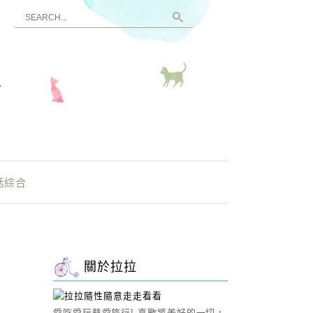
看
活綜合
關於拉拉
愛吃愛玩熱愛旅行! 喜歡將美好的一切，