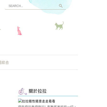
看
活綜合
關於拉拉
愛吃愛玩熱愛旅行! 喜歡將美好的一切，