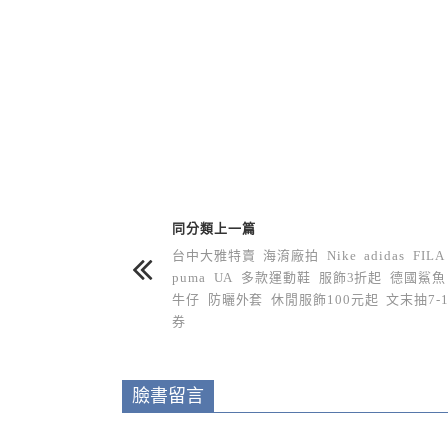
上 / 下一篇文章
同分類上一篇
台中大雅特賣 海淯廠拍 Nike adidas FILA
puma UA 多款運動鞋 服飾3折起 德國鯊魚
牛仔 防曬外套 休閒服飾100元起 文末抽7-1
券
臉書留言