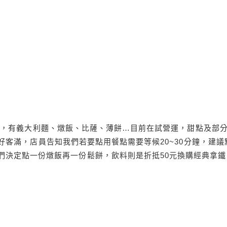
義式料理，有義大利麵、燉飯、比薩、薄餅…目前在試營運，甜點及部
時候剛好客滿，店員告知我們若要點用餐點需要等候20~30分鐘，建議
們決定點一份燉飯再一份鬆餅，飲料則是折抵50元換購經典拿鐵