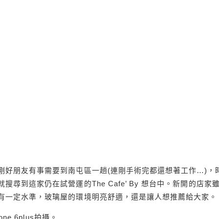
剛好朋友有事需要到南屯區一趟(連剛手術完都還想著工作…)，
到這家仍在試營運的The Cafe’ By 想台中。新開的店家
有一定水準，玻璃屋的環境明亮舒適，還是讓人想推薦給大家。
e 6plus拍攝。