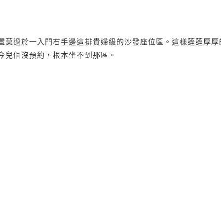
置莫過於一入門右手邊這排貴婦級的沙發座位區。這樣蓬蓬厚厚
今兒個沒預約，根本坐不到那區。