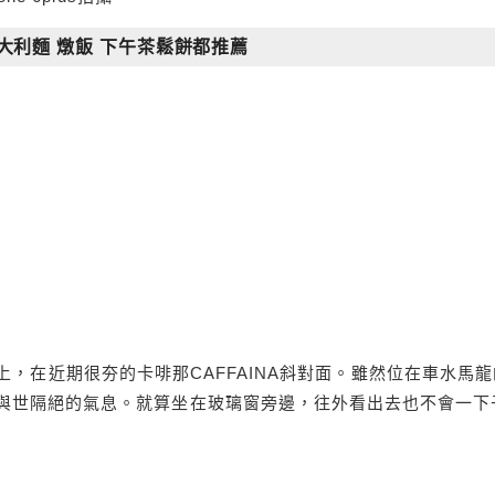
中 義大利麵 燉飯 下午茶鬆餅都推薦
在惠中路上，在近期很夯的卡啡那CAFFAINA斜對面。雖然位在車水馬
與世隔絕的氣息。就算坐在玻璃窗旁邊，往外看出去也不會一下