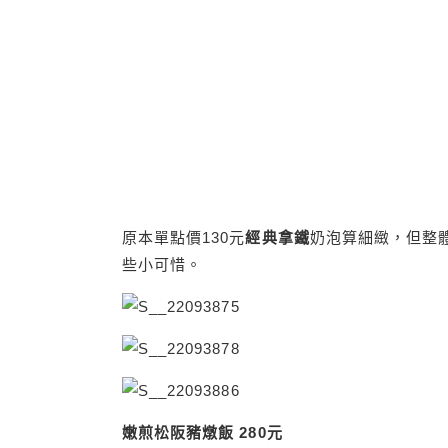
原本單點價130元
經典拿鐵
奶泡算細緻，但整
些小可惜。
嫩煎松阪豬燉飯 280元