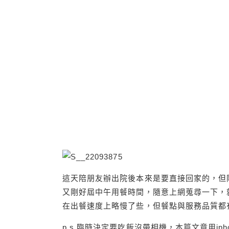
這天陪朋友辦出院後本來是要直接回家的，但
又剛好屆中午用餐時間，隨意上網蒐尋一下，就搜尋
在出餐速度上略慢了些，但餐點與服務品質都
p.s.臨時決定要吃飯沒帶相機，本篇文章用iphon