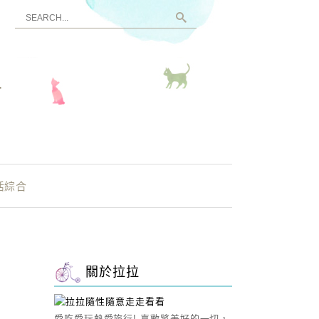
看
活綜合
關於拉拉
愛吃愛玩熱愛旅行! 喜歡將美好的一切，