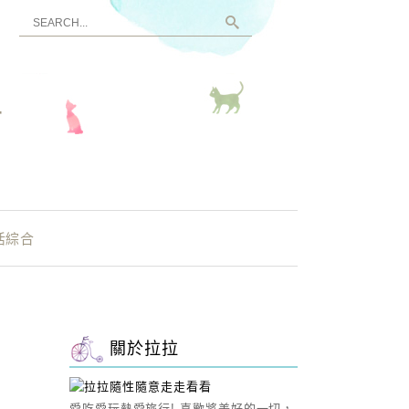
看
活綜合
關於拉拉
愛吃愛玩熱愛旅行! 喜歡將美好的一切，