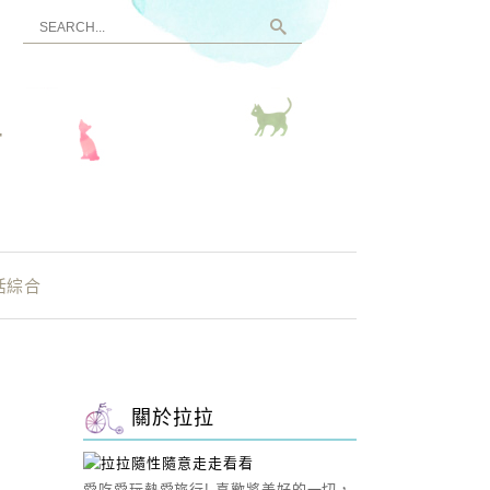
看
活綜合
關於拉拉
愛吃愛玩熱愛旅行! 喜歡將美好的一切，