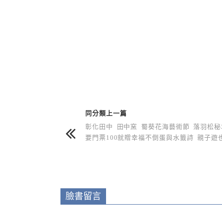
上 / 下一篇文章
同分類上一篇
彰化田中 田中窯 蜀葵花海藝術節 落羽松秘
要門票100就贈幸福不倒蛋與水籤詩 親子遊
臉書留言