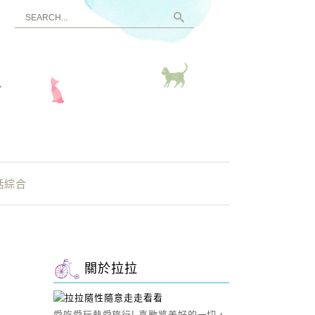
看
活綜合
關於拉拉
愛吃愛玩熱愛旅行! 喜歡將美好的一切，