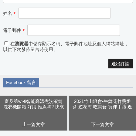
姓名
*
電子郵件
*
在
瀏覽器
中儲存顯示名稱、電子郵件地址及個人網站網址，
以供下次發佈留言時使用。
Alternative:
Facebook 留言
富及第wi-fi智能高溫煮洗滾筒
2021竹山燈會-牛舞花竹藝燈
洗衣機開箱 好用 推薦嗎? 快來
會 遊花海 吃美食 買伴手禮 逛
看看
燈會 一日遊行程推薦
上一篇文章
下一篇文章