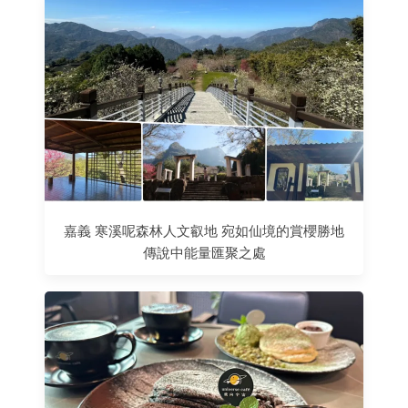
嘉義 寒溪呢森林人文叡地 宛如仙境的賞櫻勝地
傳說中能量匯聚之處