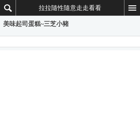
拉拉隨性隨意走走看看
美味起司蛋糕~三芝小豬