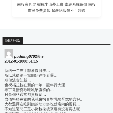
南投家具展 樹德半山夢工廠 崇維系統傢俱 南投
市民免費參觀 超殺絕版價不可錯過
網站評論
pudding0702
表示:
2012-01-1808:51:15
新的一年布丁想放慢腳步…
所以就從第一篇開始往後看囉…
順便溫古知新…
也祝福拉拉在新的一年…龍年行大運….
布丁還蠻喜歡吃乳酪蛋糕的…
只是價格通常都貴很多…
歲價格很在意的我就會捨棄對乳酪蛋糕的喜好..
大都選擇在吃到飽的地方多吃點店內的蛋糕…
不知道這間三芝小豬拉拉後來還有沒有再去呢…