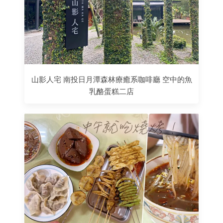
山影人宅 南投日月潭森林療癒系咖啡廳 空中的魚
乳酪蛋糕二店