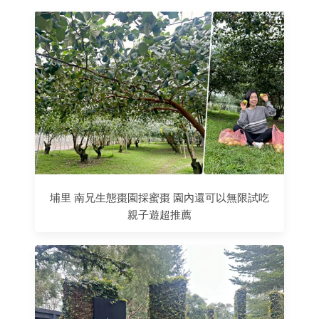
埔里 南兄生態棗園採蜜棗 園內還可以無限試吃
親子遊超推薦