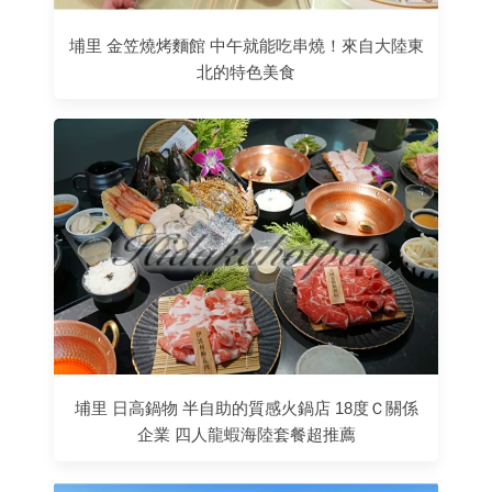
埔里 金笠燒烤麵館 中午就能吃串燒！來自大陸東
北的特色美食
埔里 日高鍋物 半自助的質感火鍋店 18度Ｃ關係
企業 四人龍蝦海陸套餐超推薦