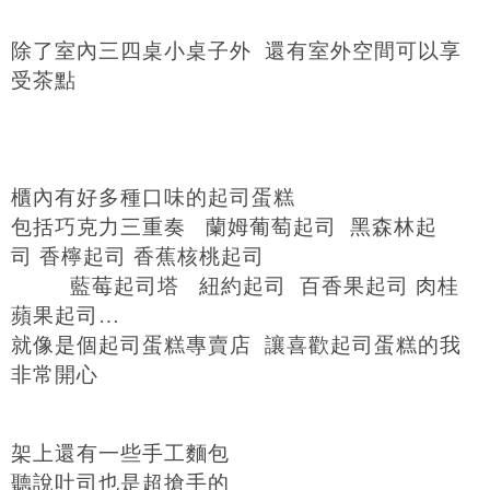
除了室內三四桌小桌子外 還有室外空間可以享
受茶點
櫃內有好多種口味的起司蛋糕
包括巧克力三重奏
蘭姆葡萄起司 黑森林起
司 香檸起司
香蕉核桃起司
藍莓起司塔 紐約起司 百香果起司 肉桂
蘋果起司…
就像是個起司蛋糕專賣店 讓喜歡起司蛋糕的我
非常開心
架上還有一些手工麵包
聽說吐司也是超搶手的