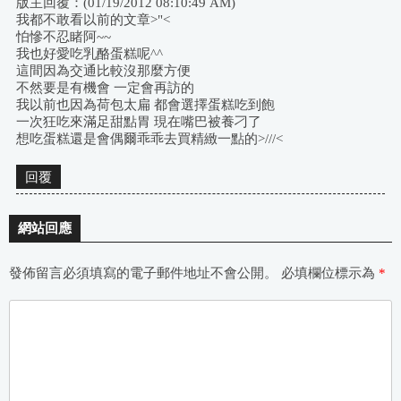
版主回覆：(01/19/2012 08:10:49 AM)
我都不敢看以前的文章>"<
怕慘不忍睹阿~~
我也好愛吃乳酪蛋糕呢^^
這間因為交通比較沒那麼方便
不然要是有機會 一定會再訪的
我以前也因為荷包太扁 都會選擇蛋糕吃到飽
一次狂吃來滿足甜點胃 現在嘴巴被養刁了
想吃蛋糕還是會偶爾乖乖去買精緻一點的>///<
回覆
網站回應
發佈留言必須填寫的電子郵件地址不會公開。
必填欄位標示為
*