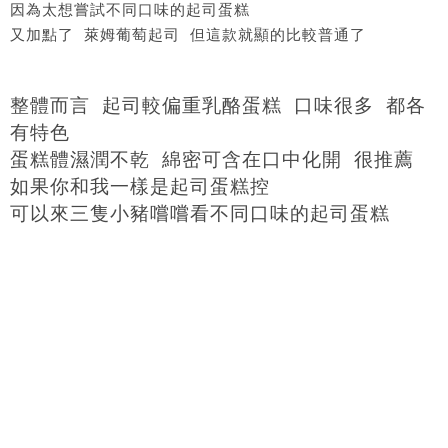
因為太想嘗試不同口味的起司蛋糕
又加點了 萊姆葡萄起司 但這款就顯的比較普通了
整體而言 起司較偏重乳酪蛋糕 口味很多 都各
有特色
蛋糕體濕潤不乾 綿密可含在口中化開 很推薦
如果你和我一樣是起司蛋糕控
可以來三隻小豬嚐嚐看不同口味的起司蛋糕