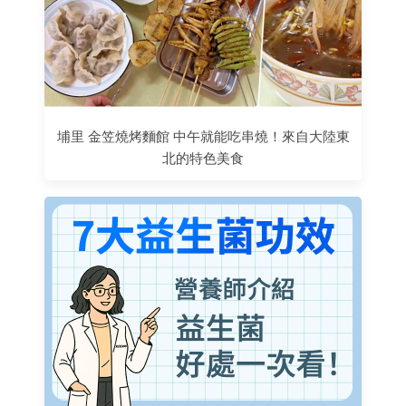
埔里 金笠燒烤麵館 中午就能吃串燒！來自大陸東
北的特色美食