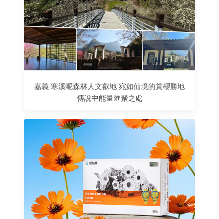
嘉義 寒溪呢森林人文叡地 宛如仙境的賞櫻勝地
傳說中能量匯聚之處