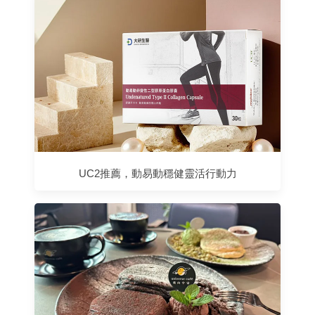
UC2推薦，動易動穩健靈活行動力