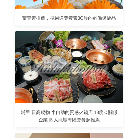
葉黃素推薦，視易適葉黃素3C族的必備保健品
埔里 日高鍋物 半自助的質感火鍋店 18度Ｃ關係
企業 四人龍蝦海陸套餐超推薦