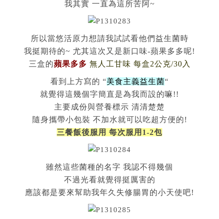
我其實 一直為這所苦阿~
所以當悠活原力想請我試試看他們益生菌時
我挺期待的~ 尤其這次又是新口味-蘋果多多呢!
三盒的
蘋果多多
無人工甘味 每盒2公克/30入
看到上方寫的 “
美食主義益生菌
“
就覺得這幾個字簡直是為我而設的嘛!!
主要成份與營養標示 清清楚楚
隨身攜帶小包裝 不加水就可以吃超方便的!
三餐飯後服用 每次服用1-2包
雖然這些菌種的名字 我認不得幾個
不過光看就覺得挺厲害的
應該都是要來幫助我年久失修腸胃的小天使吧!