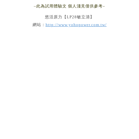
–此為試用體驗文 個人淺見僅供參考–
悠活原力【LP28敏立清】
網站：
http://www.yohopower.com.tw/