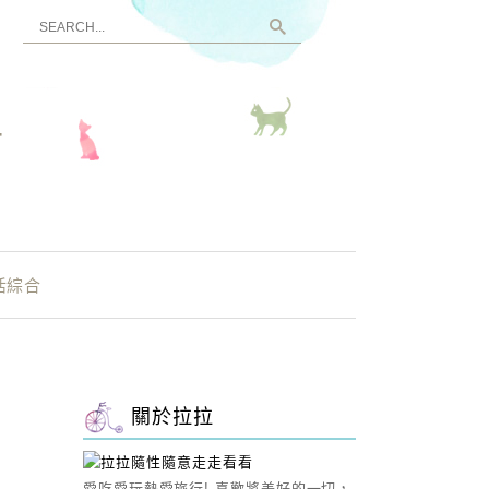
看
活綜合
關於拉拉
愛吃愛玩熱愛旅行! 喜歡將美好的一切，