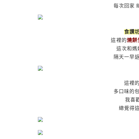
每次回家
食讚
這裡的
燒餅
這次和媽
隔天一早
這裡
多口味的
我喜
總覺得