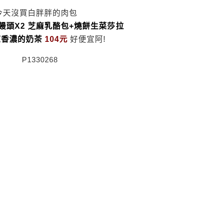
今天沒買白胖胖的肉包
饅頭X2 芝麻乳酪包+燒餅生菜莎拉
涼香濃的奶茶
104元
好便宜阿!