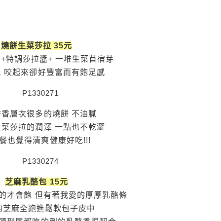
燒餅生菜莎拉 35元
+特調莎拉醬+ 一堆生菜苜宿芽
單 咬起來卻好豐富而有飽足感
香香層次很多的燒餅 不油膩
生菜莎拉的潤澤 一點也不乾澀
餐也覺得清爽健康好吃!!!
芝麻乳酪包 15元
別的才會飽 但有著我愛的厚厚乳酪條
的芝麻全跑進鬆軟包子皮中