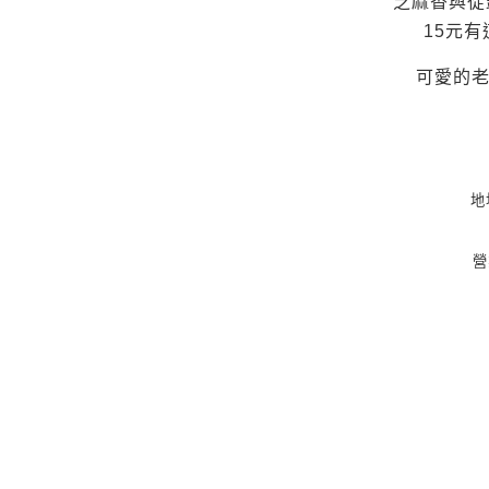
芝麻香與從
15元有
可愛的老
地
營