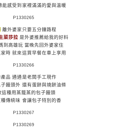
 總能感受到家裡滿滿的愛與溫暖
坊
離外婆家只要五分鐘路程
生菜莎拉
是外婆推薦給我的好料
媽到高雄玩 當晚先回外婆家住
返家時 就來這買早餐在車上享用
的產品 通通是老闆手工現作
包子饅頭外 還有蛋餅與燒餅油條
歡這種用蒸籠蒸的包子饅頭
這種傳統味 會讓包子特別的香