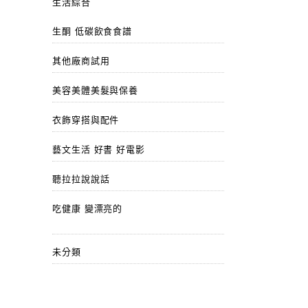
生活綜合
生酮 低碳飲食食譜
其他廠商試用
美容美體美髮與保養
衣飾穿搭與配件
藝文生活 好書 好電影
聽拉拉說說話
吃健康 變漂亮的
未分類