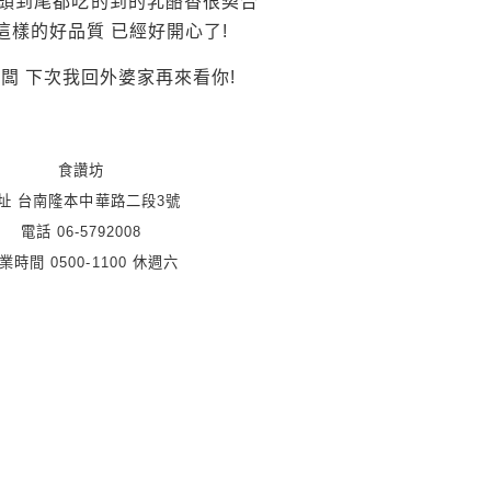
頭到尾都吃的到的乳酪香很契合
這樣的好品質 已經好開心了!
闆 下次我回外婆家再來看你!
食讚坊
址 台南隆本中華路二段3號
電話 06-5792008
業時間 0500-1100 休週六