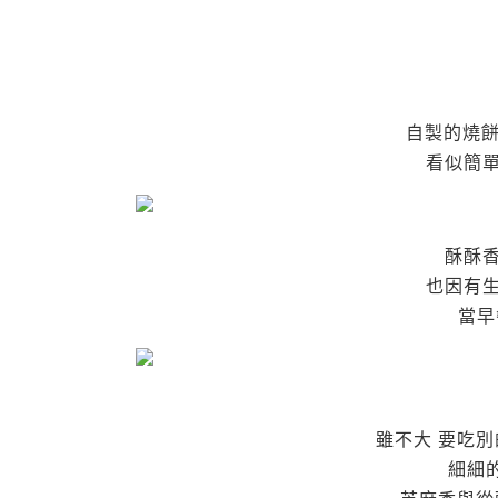
自製的燒餅
看似簡
酥酥
也因有
當早
雖不大 要吃
細細