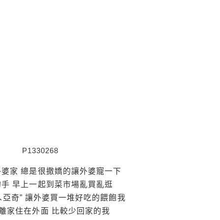
婆家 總是很撒嬌的讓外婆寵一下
的手 早上一起到菜市場亂買亂逛
ㄟ亞奇” 讓外婆買一堆好吃的餵飽我
 離家住在外面 比較少回家的我