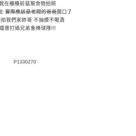
我在櫃檯前猛幫食物拍照
生
實際應該是老闆的爸爸
開口了
拍拍我們家帥哥 不抽煙不喝酒
還曾打過兄弟象棒球隊!!!