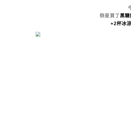
倒是買了
黑糖
+2杯冰