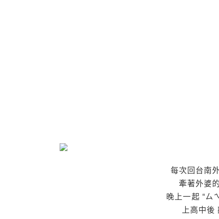
每次回台南外
牽著外婆
晚上一起 “ㄙ
上高中後