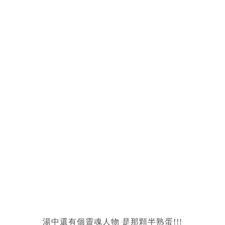
湯中還有個靈魂人物 是那顆半熟蛋!!!