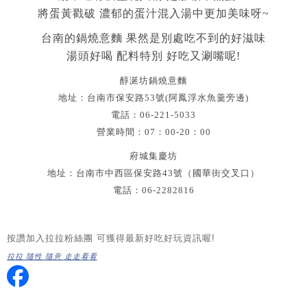
將蛋黃戳破 濃郁的蛋汁混入湯中更加美味呀~
台南的鍋燒意麵 果然是別處吃不到的好滋味
湯頭好喝 配料特別 好吃又涮嘴呢!
醇涎坊鍋燒意麵
地址：台南市保安路53號(阿鳳浮水魚羹旁邊)
電話：06-221-5033
營業時間：07：00-20：00
府城集慶坊
地址：台南市中西區保安路43號（國華街交叉口）
電話：06-2282816
按讚加入拉拉粉絲團 可獲得最新好吃好玩資訊喔!
拉拉 隨性 隨意 走走看看