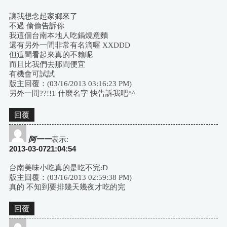
讓我想念起家鄉來了
不過 偷偷告訴你
我這個台南本地人吃鍋燒意麵
還有另外一間非常有名滴喔 XXDDD
但這間看起來真的不賴呢
而且比我們去那間便宜
有機會可試試
版主回覆：(03/16/2013 03:16:23 PM)
另外一間??!!1 什麼名字 快告訴我吧^^
回覆
阿一一
表示:
2013-03-0721:04:54
台南美味小吃真的是吃不完:D
版主回覆：(03/16/2013 02:59:38 PM)
真的 不知到要排幾天幾夜才吃的完
回覆