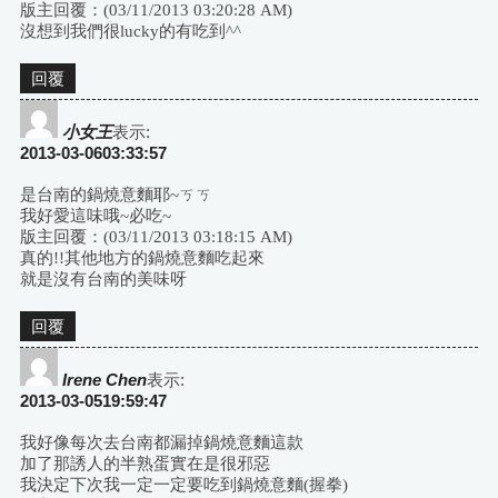
版主回覆：(03/11/2013 03:20:28 AM)
沒想到我們很lucky的有吃到^^
回覆
小女王
表示:
2013-03-0603:33:57
是台南的鍋燒意麵耶~ㄎㄎ
我好愛這味哦~必吃~
版主回覆：(03/11/2013 03:18:15 AM)
真的!!其他地方的鍋燒意麵吃起來
就是沒有台南的美味呀
回覆
Irene Chen
表示:
2013-03-0519:59:47
我好像每次去台南都漏掉鍋燒意麵這款
加了那誘人的半熟蛋實在是很邪惡
我決定下次我一定一定要吃到鍋燒意麵(握拳)