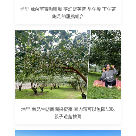
埔里 飛向宇宙咖啡廳 夢幻舒芙蕾 早午餐 下午茶
飽足的甜點組合
埔里 南兄生態棗園採蜜棗 園內還可以無限試吃
親子遊超推薦