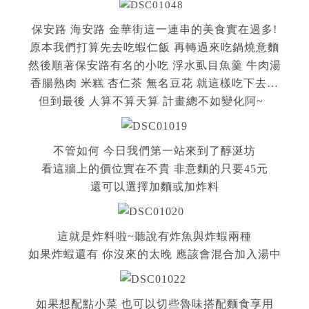
保安路 海安路 金華街這一連串的美食實在過多!
原本我們打算先去吃蝦仁飯 再轉過來吃鍋燒意麵
然後順著保安路有名的小吃 浮水虱目魚羹 牛肉湯
香腸熟肉 米糕 杏仁茶 無名豆花 就這樣吃下去…
但到最後 人算不算天算 計畫總不如變化阿~
不管如何 今日我們第一站來到了醇涎坊
看這牆上的價位實在不貴 非意麵的只要45元
還可以選擇加麵或加炸料
這就是炸料啦~聽說有炸魚與炸蝦兩種
如果炸蝦還有 你沒來的太晚 應該會混合加入湯中
如果想配點小菜 也可以切些魯味搭配麵食享用