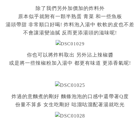
除了我們另外加價加的炸料外
原本似乎就附有一顆半熟蛋 青菜 和一些魚板
湯頭帶甜 非常順口好喝! 炸料泡入湯中 軟軟的皮也不差
不會讓湯變油膩 反而更添湯頭的滋味呢!
你也可以將炸料取出 另外沾上辣椒醬
或是將一些辣椒粉加入湯中 都更有味道 更添香氣呢!
炸過的意麵煮的剛好 麵條泡泡的口感中還帶著Q度
份量不算多 女生吃剛好 咕溜咕溜配著湯就吃光