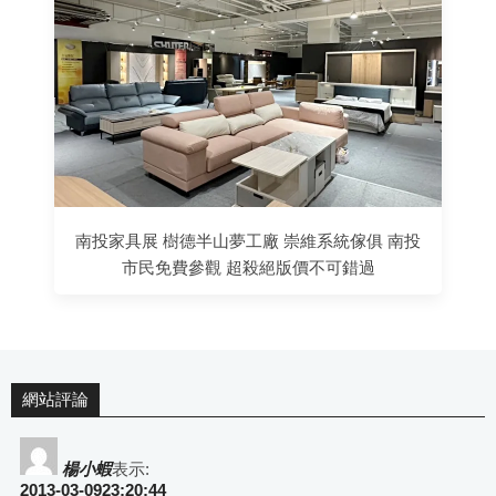
南投家具展 樹德半山夢工廠 崇維系統傢俱 南投
市民免費參觀 超殺絕版價不可錯過
網站評論
楊小蝦
表示:
2013-03-0923:20:44