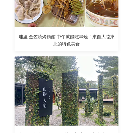
埔里 金笠燒烤麵館 中午就能吃串燒！來自大陸東
北的特色美食