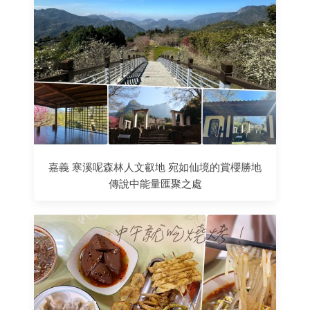
嘉義 寒溪呢森林人文叡地 宛如仙境的賞櫻勝地
傳說中能量匯聚之處