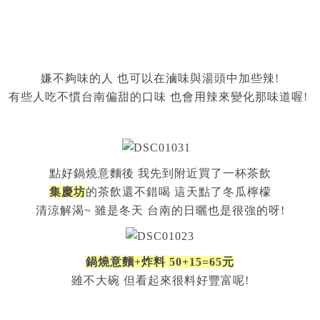
嫌不夠味的人 也可以在滷味與湯頭中加些辣!
有些人吃不慣台南偏甜的口味 也會用辣來變化那味道喔!
點好鍋燒意麵後 我先到附近買了一杯茶飲
集慶坊
的茶飲還不錯喝 這天點了冬瓜檸檬
清涼解渴~ 雖是冬天 台南的日曬也是很強的呀!
鍋燒意麵+炸料 50+15=65元
雖不大碗 但看起來很料好豐富呢!