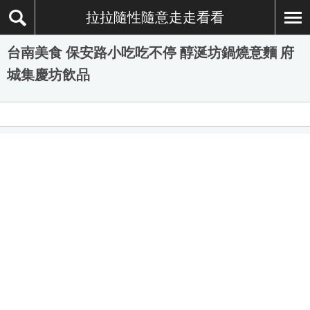
拉拉隨性隨意走走看看
台南美食 保安路小吃吃不停 醇涎坊鍋燒意麵 府
城集慶坊飲品