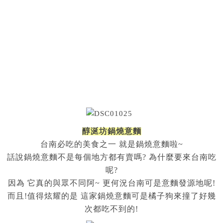
醇涎坊鍋燒意麵
台南必吃的美食之一 就是鍋燒意麵啦~
話說鍋燒意麵不是每個地方都有賣嗎? 為什麼要來台南吃
呢?
因為 它真的與眾不同阿~ 更何況台南可是意麵發源地呢!
而且!值得炫耀的是 這家鍋燒意麵可是橘子狗來撞了好幾
次都吃不到的!