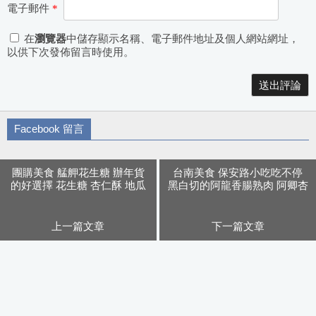
電子郵件
*
在
瀏覽器
中儲存顯示名稱、電子郵件地址及個人網站網址，
以供下次發佈留言時使用。
Alternative:
Facebook 留言
團購美食 艋舺花生糖 辦年貨
台南美食 保安路小吃吃不停
的好選擇 花生糖 杏仁酥 地瓜
黑白切的阿龍香腸熟肉 阿卿杏
軟糖 南棗核桃糕
仁茶
上一篇文章
下一篇文章