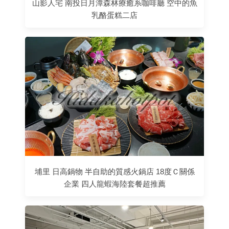
山影人宅 南投日月潭森林療癒系咖啡廳 空中的魚
乳酪蛋糕二店
埔里 日高鍋物 半自助的質感火鍋店 18度Ｃ關係
企業 四人龍蝦海陸套餐超推薦