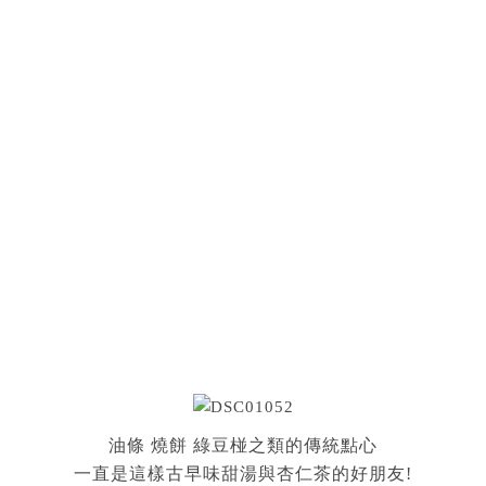
油條 燒餅 綠豆椪之類的傳統點心
一直是這樣古早味甜湯與杏仁茶的好朋友!