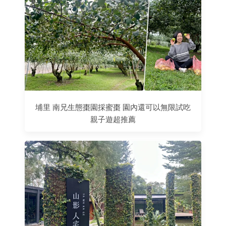
埔里 南兄生態棗園採蜜棗 園內還可以無限試吃
親子遊超推薦