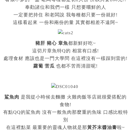
奉勸諸位和我們一樣 只想要嚐鮮的人
一定要把持住 和老闆說 我每種都只要一份就好!
這樣看起來 一份和兩份的量 其實都相差不遠阿~
豬肝 豬心 章魚
都新鮮好吃~
這切片章魚特Q的 相當有口感!
處理食材 應該也是一門大學問 在這裡沒有一樣踩到雷的!
蘿蔔 苦瓜
也都不苦而清甜呢!
鯊魚肉
是我從小時候去麵攤 火雞肉飯等店就很愛搭配的
食物!
有點QQ的鯊魚肉 沒有一般魚肉那麼重的魚味 口感比較特
別
在這裡點菜 最重要的靈魂人物就是那
黃芥末醬油膏
啦~