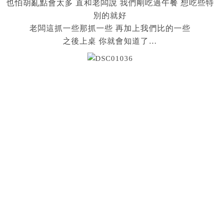
也怕胡亂點會太多 直和老闆說 我們剛吃過午餐 想吃些特
別的就好
老闆這抓一些那抓一些 再加上我們比的一些
之後上桌 你就會知道了…