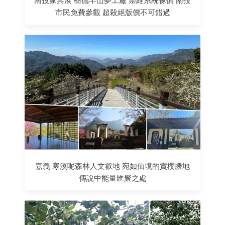
南投家具展 樹德半山夢工廠 崇維系統傢俱 南投
市民免費參觀 超殺絕版價不可錯過
嘉義 寒溪呢森林人文叡地 宛如仙境的賞櫻勝地
傳說中能量匯聚之處