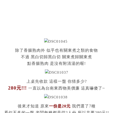
除了香腸熟肉外 似乎也有關東煮之類的食物
不過 黑白切歸黑白切 關東煮歸關東煮
點香腸熟肉 是沒有附清湯的喔!
上桌先收款 這樣一盤 你猜多少?
280元!!!
一直以為台南東西物美價廉 這真嚇傻了~
後來才知道 原來
一份是20元
我們選了7種
看似不多的一盤 老闆每種都是切2人份 所以共要280元!!