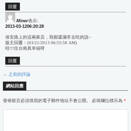
回覆
Miner
表示:
2013-03-1206:20:28
保安路上的這兩家店，我都還滿常去吃的說~
版主回覆：(03/21/2013 06:55:58 AM)
哇!!!住台南真幸福呀
回覆
← 之前的評論
評
網站回應
論
發佈留言必須填寫的電子郵件地址不會公開。
必填欄位標示為
*
導
航