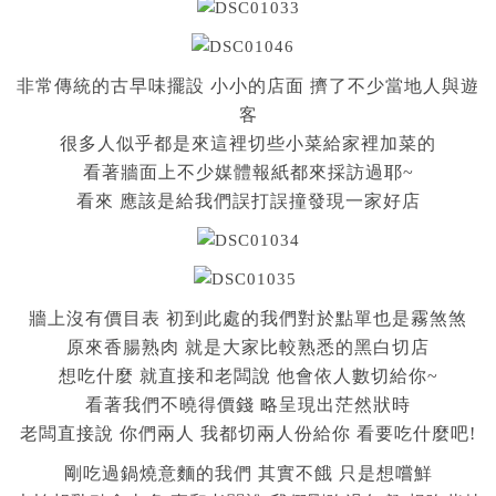
非常傳統的古早味擺設 小小的店面 擠了不少當地人與遊
客
很多人似乎都是來這裡切些小菜給家裡加菜的
看著牆面上不少媒體報紙都來採訪過耶~
看來 應該是給我們誤打誤撞發現一家好店
牆上沒有價目表 初到此處的我們對於點單也是霧煞煞
原來香腸熟肉 就是大家比較熟悉的黑白切店
想吃什麼 就直接和老闆說 他會依人數切給你~
看著我們不曉得價錢 略呈現出茫然狀時
老闆直接說 你們兩人 我都切兩人份給你 看要吃什麼吧!
剛吃過鍋燒意麵的我們 其實不餓 只是想嚐鮮