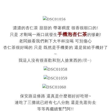
濃濃的杏仁茶 甜甜的 帶著稠度 很香很順口的!
手機泡杏仁茶
只是 才剛喝一兩口就發生
的慘劇!
老闆娘看我們剩下大半杯沒喝 可別傷心
杏仁茶很好喝的 只是 既然是手機要的 還是留給手機好了
~
我這人沒有很喜歡和別人搶東西的
(噗~)
保安路這條路 還真是什麼都好好吃呀~
連吃了三攤就已經有七八分飽 還是先逛街去
等等再繼續奮鬥阿!!