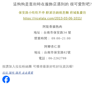
這狗狗是逛街時在服飾店遇到的 很可愛對吧?
保安路小吃吃不停 醇涎坊鍋燒意麵 府城集慶坊
https://ricelala.com/2013-03-06-1011/
阿龍香腸熟肉
地址：台南市保安路34 號
營業時間： 09:00~21:00
阿卿杏仁茶
地址：台南市保安路82號
電話：06-2262799
按讚加入拉拉粉絲團 可獲得最新好吃好玩資訊喔!
拉拉 隨性 隨意 走走看看