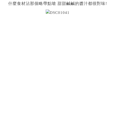
什麼食材沾那個略帶點嗆 甜甜鹹鹹的醬汁都很對味!