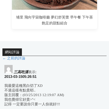
埔里 飛向宇宙咖啡廳 夢幻舒芙蕾 早午餐 下午茶
飽足的甜點組合
網站評論
← 之前的評論
評
論
三高吃漢
表示:
2013-03-1505:26:51
導
我最愛這種黑白切了XD
不過這樣有點貴耶..
航
版主回覆：(03/25/2013 12:19:07 AM)
我也覺得它好貴>"<
記得 一定要說你只要一人份就好!!!