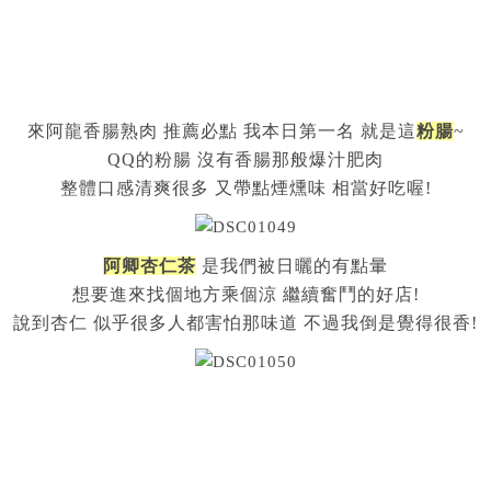
來阿龍香腸熟肉 推薦必點 我本日第一名 就是這
粉腸
~
QQ的粉腸 沒有香腸那般爆汁肥肉
整體口感清爽很多 又帶點煙燻味 相當好吃喔!
阿卿杏仁茶
是我們被日曬的有點暈
想要進來找個地方乘個涼 繼續奮鬥的好店!
說到杏仁 似乎很多人都害怕那味道 不過我倒是覺得很香!