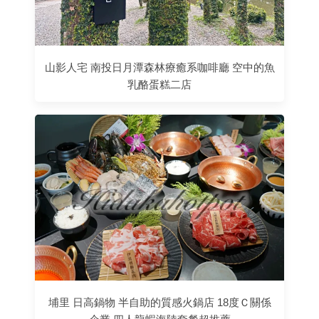
山影人宅 南投日月潭森林療癒系咖啡廳 空中的魚
乳酪蛋糕二店
埔里 日高鍋物 半自助的質感火鍋店 18度Ｃ關係