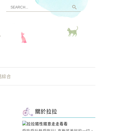
看
活綜合
關於拉拉
愛吃愛玩熱愛旅行! 喜歡將美好的一切，