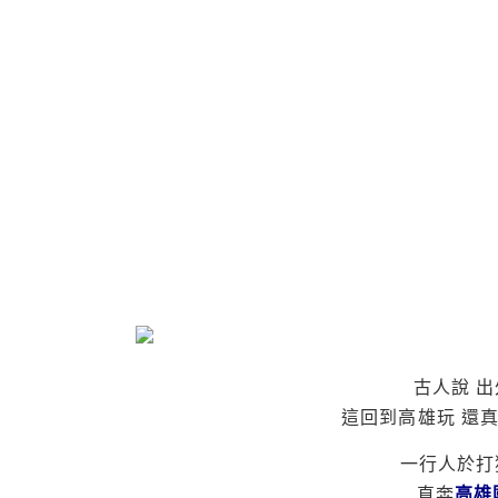
古人說 
這回到高雄玩 還
一行人於打
直奔
高雄