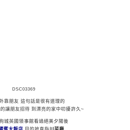
出外靠朋友 這句話是很有道理的
真的讓朋友招待 到漂亮的家中叨擾許久~
狗城英國領事館看過絕美夕陽後
國賓大飯店
目的地直指
川菜廳