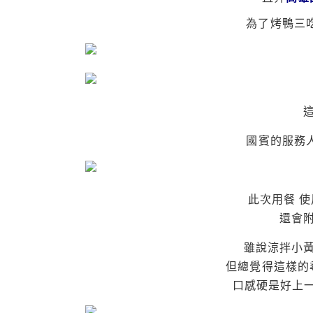
為了烤鴨三
國賓的服務
此次用餐 
還會
雖說涼拌小黃
但總覺得這樣的
口感硬是好上一