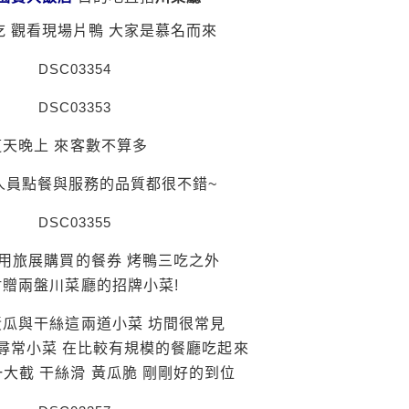
吃 觀看現場片鴨 大家是慕名而來
這天晚上 來客數不算多
人員點餐與服務的品質都很不錯~
使用旅展購買的餐券 烤鴨三吃之外
附贈兩盤川菜廳的招牌小菜!
瓜與干絲這兩道小菜 坊間很常見
尋常小菜 在比較有規模的餐廳吃起來
大截 干絲滑 黃瓜脆 剛剛好的到位