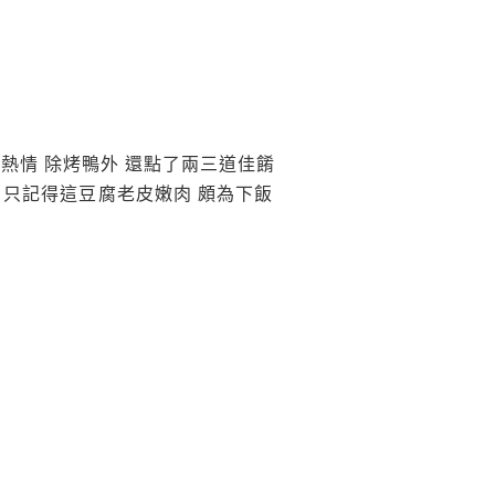
熱情 除烤鴨外 還點了兩三道佳餚
 只記得這豆腐老皮嫩肉 頗為下飯