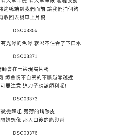
 有人拿手機 有人拿單眼 蠢蠢欲動
將烤鴨端到我們面前 讓我們拍個夠
再收回去餐車上片鴨
有光澤的色澤 就忍不住吞了下口水
廚師會在桌邊現場片鴨
機 總會情不自禁的不斷越靠越近
全可要注意 這刀子應該頗利呢!
著微微翹起 薄薄的烤鴨皮
開始想像 那入口後的脆與香