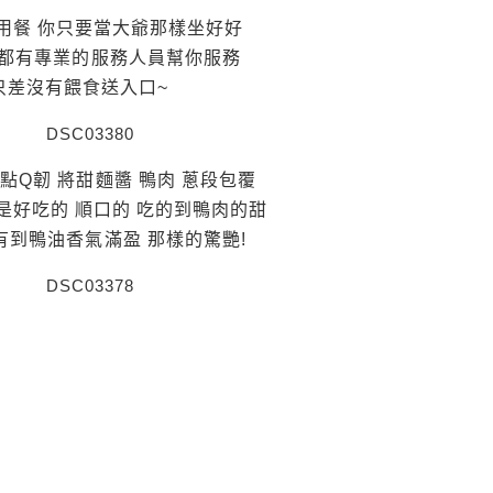
用餐 你只要當大爺那樣坐好好
都有專業的服務人員幫你服務
只差沒有餵食送入口~
點Q韌 將甜麵醬 鴨肉 蔥段包覆
是好吃的 順口的 吃的到鴨肉的甜
有到鴨油香氣滿盈 那樣的驚艷!