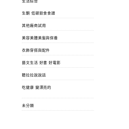
生活綜合
生酮 低碳飲食食譜
其他廠商試用
美容美體美髮與保養
衣飾穿搭與配件
藝文生活 好書 好電影
聽拉拉說說話
吃健康 變漂亮的
未分類