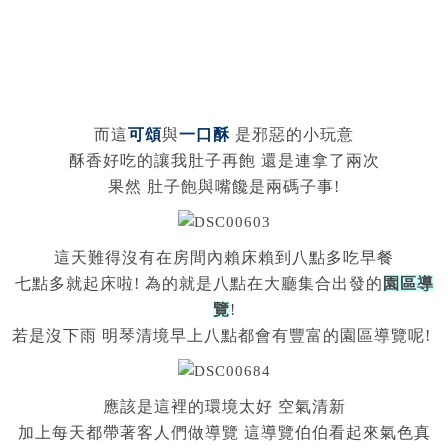
而這
可頌
與
一口酥
是邪惡的小玩意
酥香好吃的讓我肚子再飽 還是連拿了兩次
果然 肚子飽與嘴饞是兩碼子事!
這天難得沒有在房間內賴床賴到八點多吃早餐
七點多就起床啦! 為的就是八點在大廳集合出發的
園區導
覽
!
若是沒下雨 明琴清境早上八點都會有豐富的園區導覽呢!
應該是這裡的環境太好 空氣清新
加上每天都帶著客人們做導覽 這導覽伯伯看起來氣色真