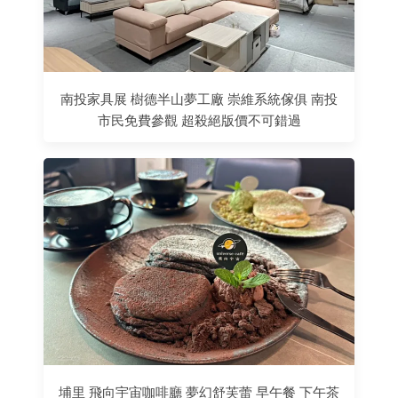
南投家具展 樹德半山夢工廠 崇維系統傢俱 南投
市民免費參觀 超殺絕版價不可錯過
埔里 飛向宇宙咖啡廳 夢幻舒芙蕾 早午餐 下午茶