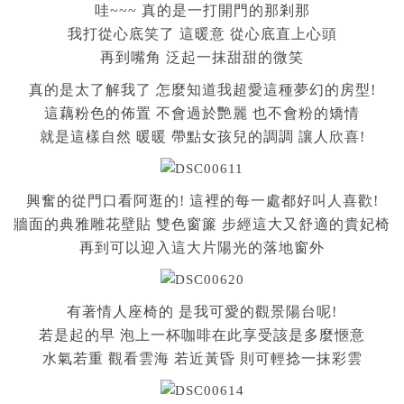
哇~~~ 真的是一打開門的那剎那
我打從心底笑了 這暖意 從心底直上心頭
再到嘴角 泛起一抹甜甜的微笑
真的是太了解我了 怎麼知道我超愛這種夢幻的房型!
這藕粉色的佈置 不會過於艷麗 也不會粉的矯情
就是這樣自然 暖暖 帶點女孩兒的調調 讓人欣喜!
興奮的從門口看阿逛的! 這裡的每一處都好叫人喜歡!
牆面的典雅雕花壁貼 雙色窗簾 步經這大又舒適的貴妃椅
再到可以迎入這大片陽光的落地窗外
有著情人座椅的 是我可愛的觀景陽台呢!
若是起的早 泡上一杯咖啡在此享受該是多麼愜意
水氣若重 觀看雲海 若近黃昏 則可輕捻一抹彩雲