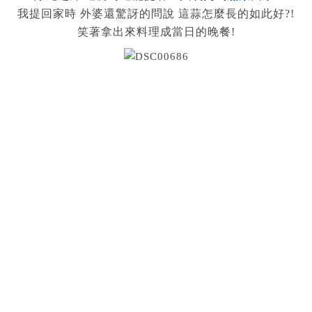
我提回家時 外婆還驚訝的問說 這蒜怎麼長的如此好?!
笑著拿出來料理成當日的晚餐!