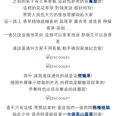
之前的葉子有芒果香氣 這款也新奇的有
鳳梨
香!
這裡的花花草草 對我來說 都好特別!
導覽人員也大方的發放塑膠袋給大家
這一路上 香草植物超極多的 鼠尾草 薰衣草 迷迭香 檸檬
香茅 茶樹…
一會兒說這個泡茶好 這個可以拿來泡澡 那個又可以放香
香
邊說還邊叫大家不用客氣 動手摘回家做紀念呢!
其中 讓我邊採邊吃的就是這
燈籠果
!
撥開外層像小燈籠的外衣 內裡就是酸酸甜甜果肉!
早餐時也出現在餐桌的抹醬呢!
還不只有這樣 導覽結束時 還送我們一個房間
兩種植栽
除此之外 退房時還能提著
一大袋高山蔬菜
回家!