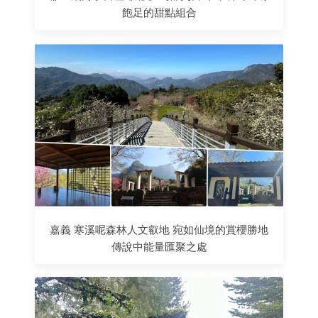
飽足的甜點組合
嘉義 寒溪呢森林人文叡地 宛如仙境的賞櫻勝地
傳說中能量匯聚之處