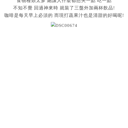
食物種類太多 總讓人什麼都想夾一點 吃一點
不知不覺 回過神來時 就裝了三盤外加兩杯飲品!
咖啡是每天早上必須的 而現打蔬果汁也是清甜的好喝呢!