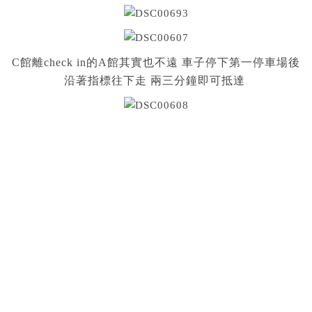
C館離check in的A館其實也不遠 車子停下第一停車場後
沿著指標往下走 兩三分鐘即可抵達