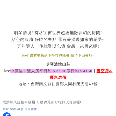
明琴清境! 有著宇宙世界超級無敵夢幻的房間!
貼心的服務 好吃的餐點 還有著溫暖如家的感受~
真的讓人一住就難以忘懷 會想一來再來呢!
另外 還有美味的下午茶與晚餐 請待下回分解~
明琴清境山莊
✨✨
中價位
｜雙人房平日約＄2700 假日約＄4150
｜
查空房&
優惠房價
地址：台灣南投縣仁愛鄉大同村榮光巷43號
按讚加入拉拉粉絲團 可獲得最新好吃好玩資訊喔!
拉拉 隨性 隨意 走走看看