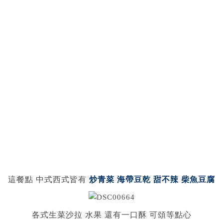
這餐點 中式西式皆有
炒青菜 海帶豆乾 甜不辣 柴魚豆腐
各式生菜沙拉 水果 還有一口酥 可頌等點心