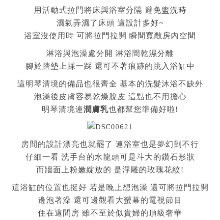
用活動式拉門將床與浴室分隔 避免盥洗時
濕氣弄濕了床頭 這設計多好~
浴室沒使用時 可將拉門拉開 瞬間寬敞房內空間
淋浴與泡澡處分開 淋浴間乾濕分離
腳於踏墊上踩一踩 還可不著痕跡的跳入浴缸中
這明琴清境的備品也很齊全 基本的洗髮沐浴不缺外
泡澡後皮膚容易乾燥脫皮 這點也不用擔心
明琴清境連
潤膚乳
也都幫您準備好啦!
房間的設計漂亮也就罷了 連浴室也是夢幻到不行
仔細一看 洗手台的水龍頭可是斗大的鑽石形狀
而牆面上粉嫩綻放的 是浮雕的玫瑰花紋!
這浴缸的位置也挺好 若是晚上想泡澡 還可將拉門拉開
邊泡著澡 還可邊觀看大螢幕的電視節目
住在這間房 雖不至於似貴婦的頂級奢華