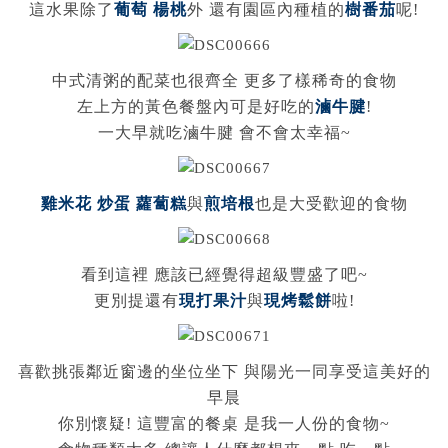
這水果除了
葡萄 楊桃
外 還有園區內種植的
樹番茄
呢!
中式清粥的配菜也很齊全 更多了樣稀奇的食物
左上方的黃色餐盤內可是好吃的
滷牛腱
!
一大早就吃滷牛腱 會不會太幸福~
雞米花 炒蛋 蘿蔔糕
與
煎培根
也是大受歡迎的食物
看到這裡 應該已經覺得超級豐盛了吧~
更別提還有
現打果汁
與
現烤鬆餅
啦!
喜歡挑張鄰近窗邊的坐位坐下 與陽光一同享受這美好的
早晨
你別懷疑! 這豐富的餐桌 是我一人份的食物~