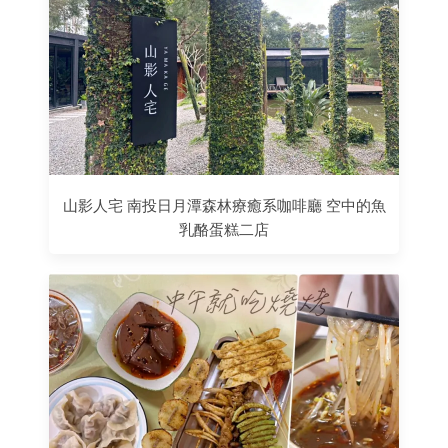
山影人宅 南投日月潭森林療癒系咖啡廳 空中的魚
乳酪蛋糕二店