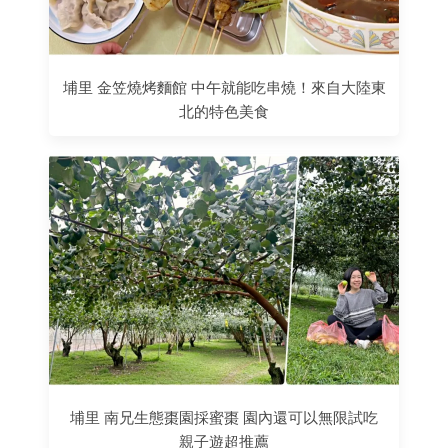
埔里 金笠燒烤麵館 中午就能吃串燒！來自大陸東
北的特色美食
埔里 南兄生態棗園採蜜棗 園內還可以無限試吃
親子遊超推薦