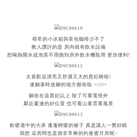
尋常的小冰箱與茶包咖啡少不了
教人讚許的是 房內就有飲水設備
想喝熱開水或泡茶不用跑到房外飲水機取用 更加便利!
太喜歡這漂亮又舒適又大的貴妃椅啦!
連躺著時放腳的地方都有啦 >/////<
躺坐在這貴妃以上 除了可看電視外
鄰近窗邊的好位置 也可看山看雲看風景
軟硬適中的大床 蓬蓬輕暖的被子 真是讓人一覺好眠
我想 這房間也是個非常棒的約會蜜月房呢~