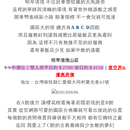
明琴清境 不位於車聲喧騰的大馬路旁
這裡的寧靜與清幽的環境 有著世外桃源般之感受
開車彎進綿延小路 順著指標 不一會兒就可抵達
園區大的很 總共有
A B C D
四館
而且服務好到讓我感覺比星級飯店更為週到
因為 這裡不只有無微不至的好服務
還有著飯店少見 如家中般的溫暖
明琴清境山莊
✨✨
中價位
｜雙人房平日約＄2700 假日約＄4150
｜
查空房&
優惠房價
地址：台灣南投縣仁愛鄉大同村榮光巷43號
在A館後方 讓櫻花樹遮掩著若隱若現的是B館
其實 從官網那可愛的園區分佈圖就可看出彼此的位置
每個館的房間佈置與傢俱都不大相同 都有它獨特之處
這回 我愛上了C館的古典雅緻與少女般的夢幻