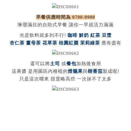
早餐供應時間為 0700-0900
琳瑯滿目的自助式早餐 讓你一早就活力滿滿
光是飲料就多到不行!
咖啡 鮮奶 紅茶 豆漿
杏仁茶 薑母茶 花草茶 桂圓紅棗 茉莉綠茶
應有盡有
還可以將
土司
或
餐包
加熱後食用
這果醬 是用園區內種植的
燈籠果
與
樹番茄
製成呢!
只是這次嚐來 甜度略高些 一次抹不了太多