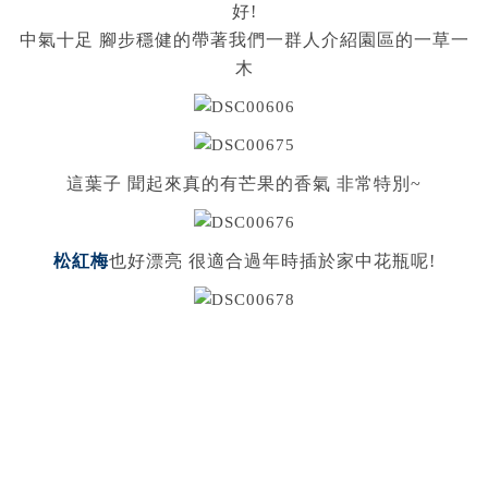
好!
中氣十足 腳步穩健的帶著我們一群人介紹園區的一草一
木
這葉子 聞起來真的有芒果的香氣 非常特別~
松紅梅
也好漂亮 很適合過年時插於家中花瓶呢!