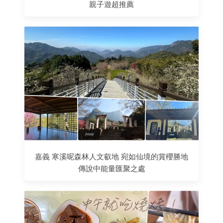
親子遊超推薦
嘉義 寒溪呢森林人文叡地 宛如仙境的賞櫻勝地
傳說中能量匯聚之處