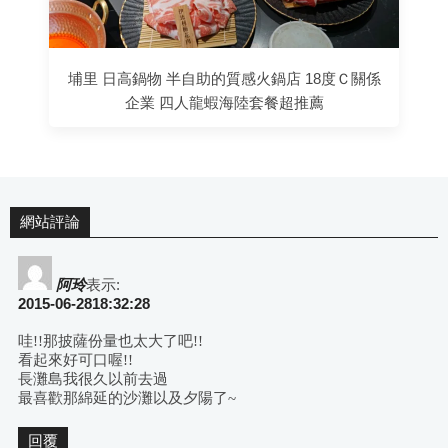
埔里 日高鍋物 半自助的質感火鍋店 18度Ｃ關係
企業 四人龍蝦海陸套餐超推薦
網站評論
阿玲
表示:
2015-06-2818:32:28
哇!!那披薩份量也太大了吧!!
看起來好可口喔!!
長灘島我很久以前去過
最喜歡那綿延的沙灘以及夕陽了~
回覆