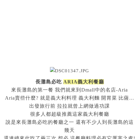
長灘島必吃
ARIA義大利餐廳
來長灘島的第一餐 我們就來到Dmall中的名店-Aria
Aria賣些什麼? 就是義大利料理 義大利麵 開胃菜 比薩…
出發旅行前 拉拉就曾上網做過功課
很多人都超級推薦這家義大利餐廳
說是來長灘島必吃的餐廳之一 還有不少人到長灘島的這
幾天
還連續來此吃了兩三次 想必 這餐廳料理必有它厲害之處!