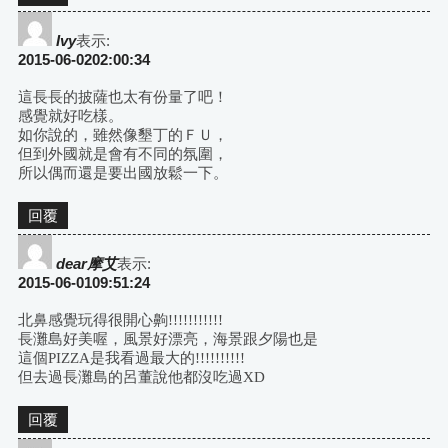
Ivy
表示:
2015-06-0202:00:34
這長長的披薩也太有份量了吧！
感覺就好吃樣。
如你說的，雖然像墾丁的ＦＵ，
但到外國就是會有不同的氛圍，
所以偶而還是要出國放鬆一下。
回覆
dear摩艾
表示:
2015-06-0109:51:24
北鼻感覺玩得很開心齁!!!!!!!!!!!
長灘島好美喔，風景好漂亮，海景跟夕陽也是
這個PIZZA是我看過最大的!!!!!!!!!!
但去過長灘島的呂董說他都沒吃過XD
回覆