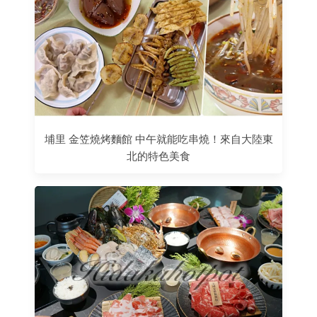
埔里 金笠燒烤麵館 中午就能吃串燒！來自大陸東
北的特色美食