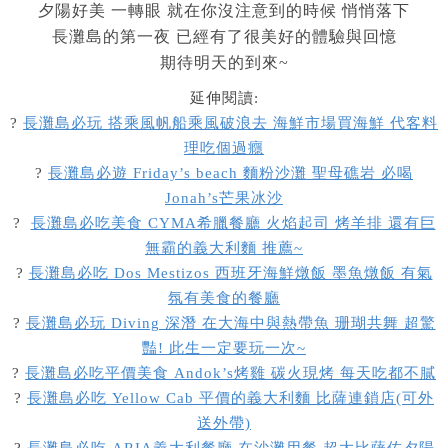
夕陽好美 一轉眼 就在你沒注意到的時候 悄悄落下
長灘島的第一夜 已經有了很美好的體驗與回憶
期待明天的到來~
延伸閱讀:
?
長灘島必玩 搭乘風帆船乘風破浪去 海鮮市場買海鮮 代客料
理吃個過癮
?
長灘島必遊 Friday’s beach 麵粉沙灘 聖母礁岩 必喝
Jonah’s芒果冰沙
?
長灘島必吃美食 CYMA希臘餐廳 火焰起司 烤羊排 還有巨
無霸的義大利麵 推薦~
?
長灘島必吃 Dos Mestizos 西班牙海鮮燉飯 墨魚燉飯 有氣
氛有美食的餐廳
?
長灘島必玩 Diving 深潛 在大海中與熱帶魚 珊瑚共舞 超驚
豔! 此生一定要玩一次~
?
長灘島必吃平價美食 Andok’s烤雞 碳火現烤 每天吃都不膩
?
長灘島必吃 Yellow Cab 平價的義大利麵 比薩連鎖店(可外
送外帶)