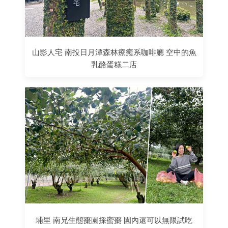
山影人宅 南投日月潭森林療癒系咖啡廳 空中的魚
乳酪蛋糕二店
埔里 南兄生態棗園採蜜棗 園內還可以無限試吃