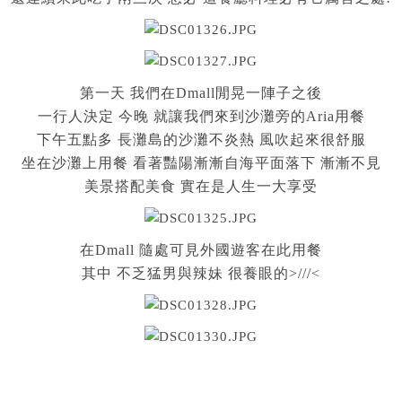
第一天 我們在Dmall閒晃一陣子之後
一行人決定 今晚 就讓我們來到沙灘旁的Aria用餐
下午五點多 長灘島的沙灘不炎熱 風吹起來很舒服
坐在沙灘上用餐 看著豔陽漸漸自海平面落下 漸漸不見
美景搭配美食 實在是人生一大享受
在Dmall 隨處可見外國遊客在此用餐
其中 不乏猛男與辣妹 很養眼的>///<