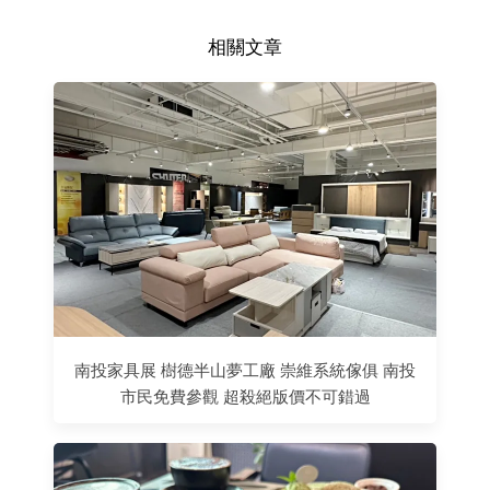
相關文章
南投家具展 樹德半山夢工廠 崇維系統傢俱 南投
市民免費參觀 超殺絕版價不可錯過