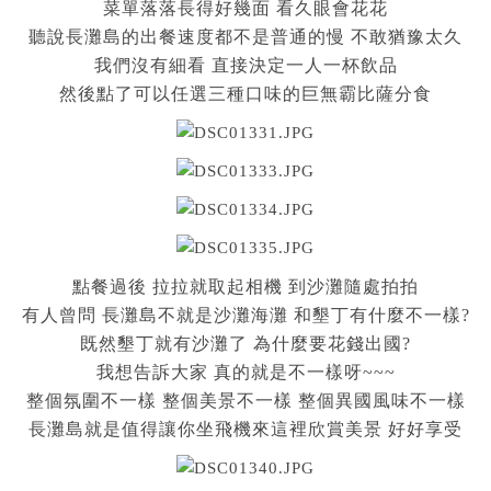
菜單落落長得好幾面 看久眼會花花
聽說長灘島的出餐速度都不是普通的慢 不敢猶豫太久
我們沒有細看 直接決定一人一杯飲品
然後點了可以任選三種口味的巨無霸比薩分食
點餐過後 拉拉就取起相機 到沙灘隨處拍拍
有人曾問 長灘島不就是沙灘海灘 和墾丁有什麼不一樣?
既然墾丁就有沙灘了 為什麼要花錢出國?
我想告訴大家 真的就是不一樣呀~~~
整個氛圍不一樣 整個美景不一樣 整個異國風味不一樣
長灘島就是值得讓你坐飛機來這裡欣賞美景 好好享受