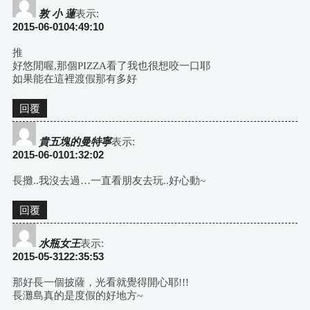
敦 小 蓮
表示:
2015-06-0104:49:10
推
好悠閒喔,那個PIZZA看了我也很想咬一口耶
如果能在這裡渡假那有多好
回覆
貴五塊的曼特寧
表示:
2015-06-0101:32:02
長攤..我沒去過…一直看朋友去玩..好心動~
回覆
水瓶女王
表示:
2015-05-3122:35:53
那好長一個披薩，光看就覺得開心耶!!!
長灘島真的是度假的好地方~