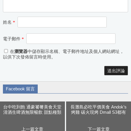
姓名
*
電子郵件
*
在
瀏覽器
中儲存顯示名稱、電子郵件地址及個人網站網址，
以供下次發佈留言時使用。
Alternative:
Facebook 留言
台中吃到飽 通豪饕餮美食天堂
長灘島必吃平價美食 Andok’s
清酒生啤酒無限暢飲 甜點種類
烤雞 碳火現烤 Dmall S3都有
多 還有繽紛馬卡龍
的連鎖店 每天吃也不膩
上一篇文章
下一篇文章