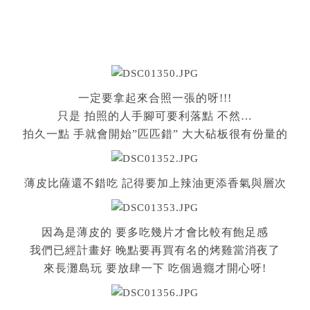
一定要拿起來合照一張的呀!!!
只是 拍照的人手腳可要利落點 不然…
拍久一點 手就會開始”匹匹錯” 大大砧板很有份量的
薄皮比薩還不錯吃 記得要加上辣油更添香氣與層次
因為是薄皮的 要多吃幾片才會比較有飽足感
我們已經計畫好 晚點要再買有名的烤雞當消夜了
來長灘島玩 要放肆一下 吃個過癮才開心呀!