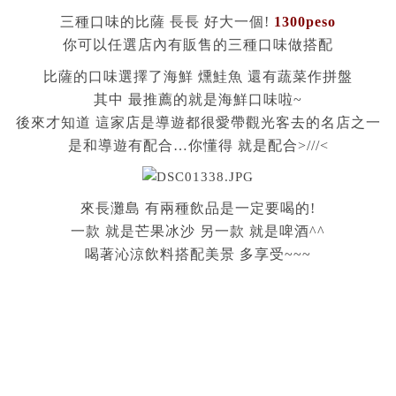
三種口味的比薩 長長 好大一個!
1300peso
你可以任選店內有販售的三種口味做搭配
比薩的口味選擇了海鮮 燻鮭魚 還有蔬菜作拼盤
其中 最推薦的就是海鮮口味啦~
後來才知道 這家店是導遊都很愛帶觀光客去的名店之一
是和導遊有配合…你懂得 就是配合>///<
來長灘島 有兩種飲品是一定要喝的!
一款 就是芒果冰沙 另一款 就是啤酒^^
喝著沁涼飲料搭配美景 多享受~~~