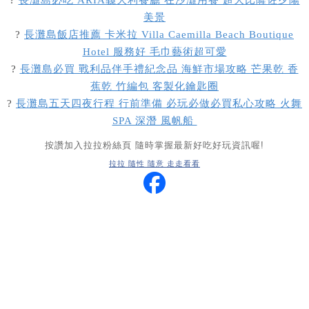
?
長灘島必吃 ARIA義大利餐廳 在沙灘用餐 超大比薩佐夕陽
美景
?
長灘島飯店推薦 卡米拉 Villa Caemilla Beach Boutique
Hotel 服務好 毛巾藝術超可愛
?
長灘島必買 戰利品伴手禮紀念品 海鮮市場攻略 芒果乾 香
蕉乾 竹編包 客製化鑰匙圈
?
長灘島五天四夜行程 行前準備 必玩必做必買私心攻略 火舞
SPA 深潛 風帆船
按讚加入拉拉粉絲頁 隨時掌握最新好吃好玩資訊喔!
拉拉 隨性 隨意 走走看看