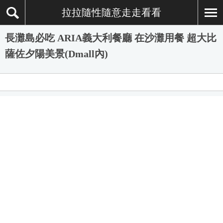
拉拉隨性隨意走走看看
長灘島必吃 ARIA義大利餐廳 在沙灘用餐 超大比
薩佐夕陽美景(Dmall內)