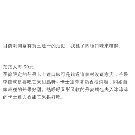
目前剛開幕有買三送一的活動，我挑了四種口味來嚐鮮。
茫茫人海 50元
季節限定的芒果卡士達口味可是錯過這個村沒這家店，芒果
季節就是要吃芒果甜點呀~ 卡士達帶著奶香很滑順，闆娘自
家栽種的芒果好甜。熱呼呼又酥又軟的丹麥麵包夾入冰涼涼
的卡士達與香甜芒果很好吃。