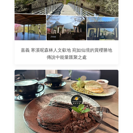
嘉義 寒溪呢森林人文叡地 宛如仙境的賞櫻勝地
傳說中能量匯聚之處