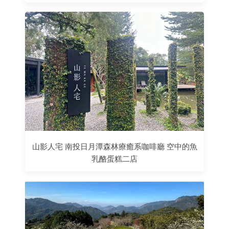
山影人宅 南投日月潭森林療癒系咖啡廳 空中的魚
乳酪蛋糕二店