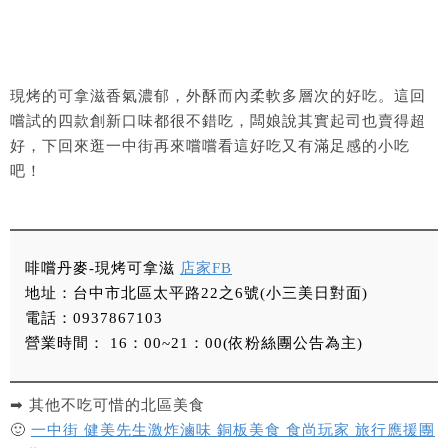
現烤的可拿滋香氣濃郁，外酥而內柔軟多層次的好吃。這回
嚐試的四款創新口味都很不錯吃，闆娘說其實起司也賣得超
好，下回來逛一中街再來嚐嚐看這好吃又有滿足感的小吃
吧！
啡嚐丹麥-現烤可拿滋
店家FB
地址：台中市北區太平路22之6號(小三美日對面)
電話：0937867103
營業時間： 16：00~21：00(依粉絲團公告為主)
➡ 其他不吃可惜的北區美食
🙂
一中街 健美先生激炸滷味 銅板美食 食尚玩家 旅行應援團