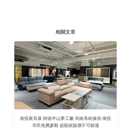
相關文章
南投家具展 樹德半山夢工廠 崇維系統傢俱 南投
市民免費參觀 超殺絕版價不可錯過