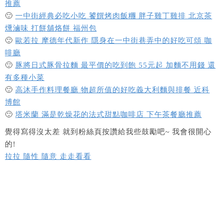
推薦
🙂
一中街經典必吃小吃 饕饌烤肉飯糰 胖子雞丁雞排 北京茶
燻滷味 打餅舖烙餅 福州包
🙂
歐若拉 摩德年代新作 隱身在一中街巷弄中的好吃可頌 咖
啡廳
🙂
豚將日式豚骨拉麵 最平價的吃到飽 55元起 加麵不用錢 還
有多種小菜
🙂
高沐手作料理餐廳 物超所值的好吃義大利麵與排餐 近科
博館
🙂
塔米蘭 滿是乾燥花的法式甜點咖啡店 下午茶餐廳推薦
覺得寫得沒太差 就到粉絲頁按讚給我些鼓勵吧~ 我會很開心
的!
拉拉 隨性 隨意 走走看看