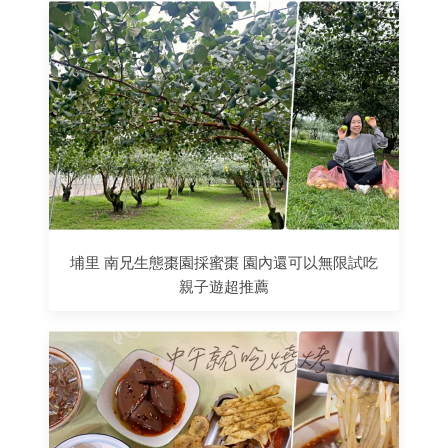
埔里 南兄生態棗園採蜜棗 園內還可以無限試吃
親子遊超推薦