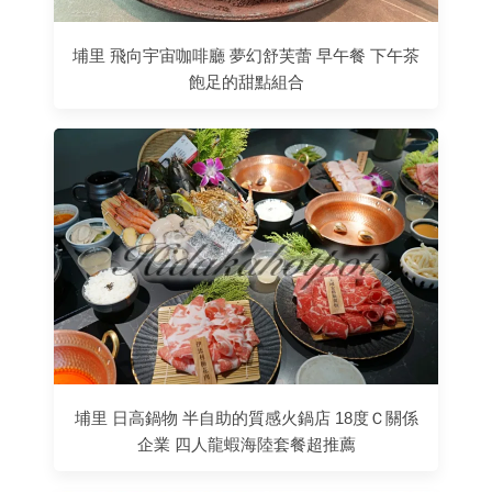
埔里 飛向宇宙咖啡廳 夢幻舒芙蕾 早午餐 下午茶
飽足的甜點組合
埔里 日高鍋物 半自助的質感火鍋店 18度Ｃ關係
企業 四人龍蝦海陸套餐超推薦