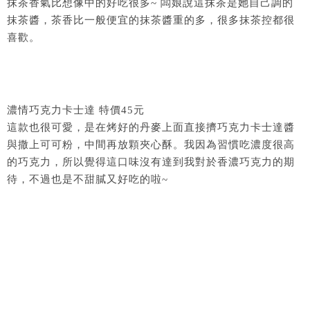
抹茶香氣比想像中的好吃很多~ 闆娘說這抹茶是她自己調的
抹茶醬，茶香比一般便宜的抹茶醬重的多，很多抹茶控都很
喜歡。
濃情巧克力卡士達 特價45元
這款也很可愛，是在烤好的丹麥上面直接擠巧克力卡士達醬
與撒上可可粉，中間再放顆夾心酥。我因為習慣吃濃度很高
的巧克力，所以覺得這口味沒有達到我對於香濃巧克力的期
待，不過也是不甜膩又好吃的啦~