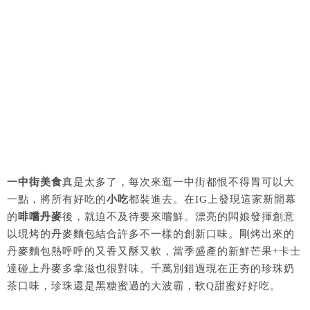
一中街美食
真是太多了，每次來逛一中街都恨不得胃可以大
一點，將所有好吃的
小吃
都裝進去。在IG上發現這家新開幕
的
啡嚐丹麥
後，就迫不及待要來嚐鮮。漂亮的闆娘發揮創意
以現烤的丹麥麵包結合許多不一樣的創新口味。剛烤出來的
丹麥麵包熱呼呼的又香又酥又軟，當季盛產的新鮮芒果+卡士
達碰上丹麥多拿滋也很對味。千萬別錯過現在正夯的珍珠奶
茶口味，珍珠還是黑糖蜜過的大波霸，軟Q甜蜜好好吃。