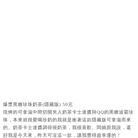
爆漿黑糖珍珠奶茶(隱藏版) 50元
現烤的可拿滋中間切開夾入奶茶卡士達醬與QQ的黑糖波霸珍
珠，本來就很愛喝珍奶的我就是衝著這款隱藏版可拿滋而來
的。奶茶卡士達醬調得很奶茶，我很喜歡。闆娘跟我說，還
好我是今天來，昨天可沒這一款，讓我覺得超幸運的！