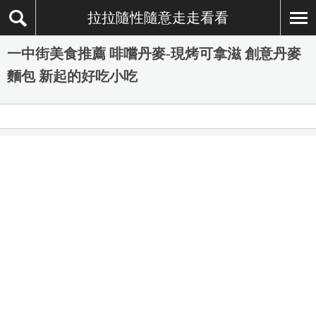
拉拉隨性隨意走走看看
一中街美食推薦 啡嚐丹麥-現烤可拿滋 創意丹麥
麵包 新起的好吃小吃