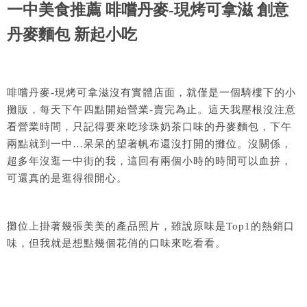
一中美食推薦 啡嚐丹麥-現烤可拿滋 創意
丹麥麵包 新起小吃
啡嚐丹麥-現烤可拿滋沒有實體店面，就僅是一個騎樓下的小
攤販，每天下午四點開始營業-賣完為止。這天我壓根沒注意
看營業時間，只記得要來吃珍珠奶茶口味的丹麥麵包，下午
兩點就到一中…呆呆的望著帆布還沒打開的攤位。沒關係，
超多年沒逛一中街的我，這回有兩個小時的時間可以血拚，
可還真的是逛得很開心。
攤位上掛著幾張美美的產品照片，雖說原味是Top1的熱銷口
味，但我就是想點幾個花俏的口味來吃看看。