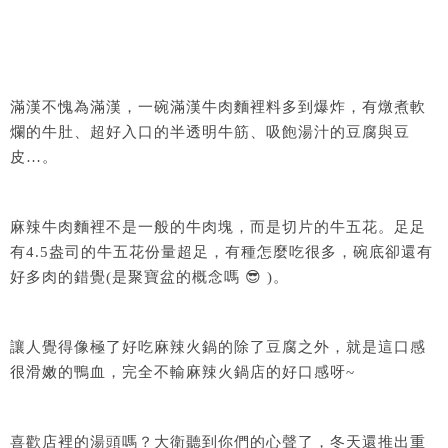
滿漢不愧為滿漢，一碗滿漢牛肉麵裡料多到爆炸，有燉煮軟
爛的牛肚、超好入口的半透明牛筋、吸飽湯汁的豆腐與豆
皮…。
麻辣牛肉麵裡不是一般的牛肉塊，而是切片的牛五花。足足
有4.5盎司的牛五花份量超足，有種怎麼吃很多，碗底卻還有
好多肉的錯覺(是聚寶盆的概念嗎 😎 )。
讓人覺得像極了好吃麻辣火鍋的除了豆腐之外，就是這口感
很滑嫩的鴨血，完全不輸麻辣火鍋店的好口感呀~
喜歡店裡的湯頭嗎？大衛聽到你們的心聲了，冬天還推出重