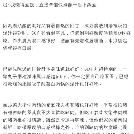
啦~我懶得煮飯，直接準備快煮麵一起下鍋煮。
因為湯頭酸的剛好又有著自然的回甘，凍豆腐放到湯裡吸飽
湯汁很對味。米血雖看似平凡，但煮到剛好熟度時相當Q軟好
吃。而爽脆黃喉口感很好，應該有先燉煮處理過，水滾後起
鍋就很有口感。
已經先醃過的排骨酥本身味道就好好；丸中丸超特別的，一
顆丸子兩種滋味與口感超juicy，你一定要自己吃看看；已經
很軟爛的肥腸吸了酸菜白肉鍋的湯汁也好好吃~
而炒菜大衛牛肉麵的豬五花與梅花豬也好好吃，平常很怕豬
有種癬味的我其實不大喜歡吃豬肉。但吃了炒菜大衛牛肉麵
的豬肉後卻很稱讚，雖然是冷凍再解凍，但他們家的豬肉很
新鮮，略帶厚度的口感很棒之外，吃的到豬肉的甜度喔~(圖