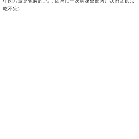
中肉片量是包裝的1/2，因為怕一次解凍全部肉片我們女孩兒
吃不完)