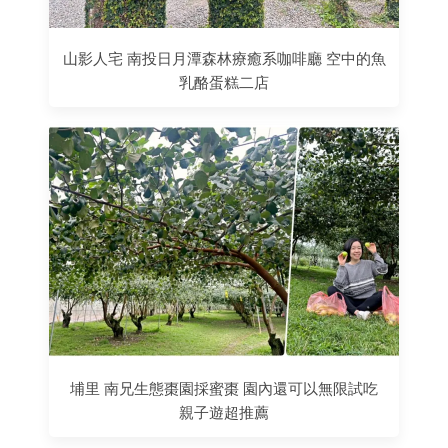
山影人宅 南投日月潭森林療癒系咖啡廳 空中的魚
乳酪蛋糕二店
埔里 南兄生態棗園採蜜棗 園內還可以無限試吃
親子遊超推薦