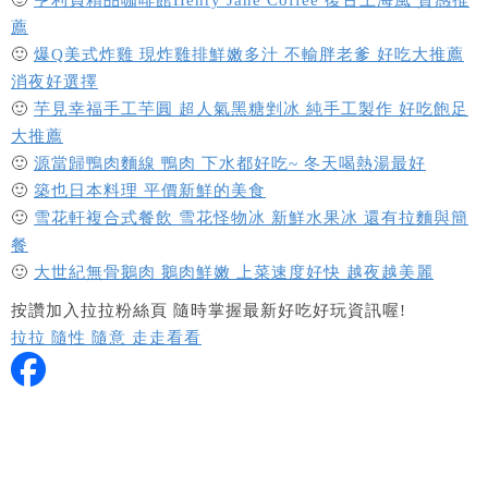
薦
🙂
爆Q美式炸雞 現炸雞排鮮嫩多汁 不輸胖老爹 好吃大推薦
消夜好選擇
🙂
芋見幸福手工芋圓 超人氣黑糖剉冰 純手工製作 好吃飽足
大推薦
🙂
源當歸鴨肉麵線 鴨肉 下水都好吃~ 冬天喝熱湯最好
🙂
築也日本料理 平價新鮮的美食
🙂
雪花軒複合式餐飲 雪花怪物冰 新鮮水果冰 還有拉麵與簡
餐
🙂
大世紀無骨鵝肉 鵝肉鮮嫩 上菜速度好快 越夜越美麗
按讚加入拉拉粉絲頁 隨時掌握最新好吃好玩資訊喔!
拉拉 隨性 隨意 走走看看