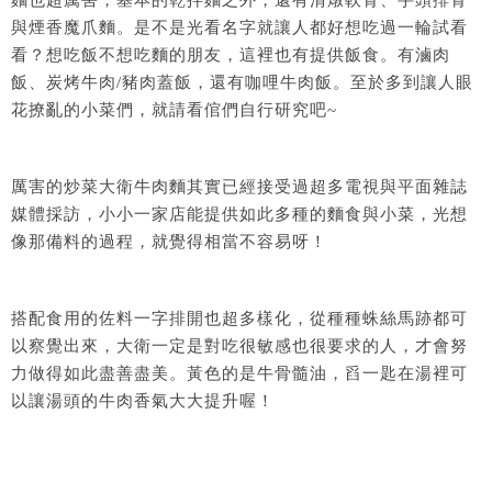
與煙香魔爪麵。是不是光看名字就讓人都好想吃過一輪試看
看？想吃飯不想吃麵的朋友，這裡也有提供飯食。有滷肉
飯、炭烤牛肉/豬肉蓋飯，還有咖哩牛肉飯。至於多到讓人眼
花撩亂的小菜們，就請看倌們自行研究吧~
厲害的炒菜大衛牛肉麵其實已經接受過超多電視與平面雜誌
媒體採訪，小小一家店能提供如此多種的麵食與小菜，光想
像那備料的過程，就覺得相當不容易呀！
搭配食用的佐料一字排開也超多樣化，從種種蛛絲馬跡都可
以察覺出來，大衛一定是對吃很敏感也很要求的人，才會努
力做得如此盡善盡美。黃色的是牛骨髓油，舀一匙在湯裡可
以讓湯頭的牛肉香氣大大提升喔！