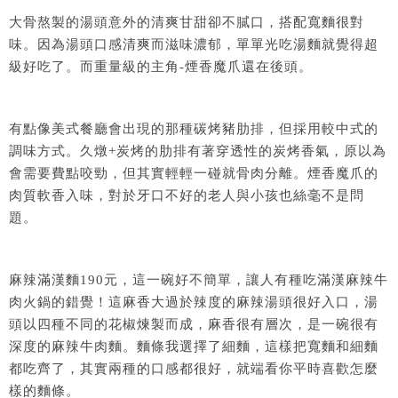
大骨熬製的湯頭意外的清爽甘甜卻不膩口，搭配寬麵很對
味。因為湯頭口感清爽而滋味濃郁，單單光吃湯麵就覺得超
級好吃了。而重量級的主角-煙香魔爪還在後頭。
有點像美式餐廳會出現的那種碳烤豬肋排，但採用較中式的
調味方式。久燉+炭烤的肋排有著穿透性的炭烤香氣，原以為
會需要費點咬勁，但其實輕輕一碰就骨肉分離。煙香魔爪的
肉質軟香入味，對於牙口不好的老人與小孩也絲毫不是問
題。
麻辣滿漢麵190元，這一碗好不簡單，讓人有種吃滿漢麻辣牛
肉火鍋的錯覺！這麻香大過於辣度的麻辣湯頭很好入口，湯
頭以四種不同的花椒煉製而成，麻香很有層次，是一碗很有
深度的麻辣牛肉麵。麵條我選擇了細麵，這樣把寬麵和細麵
都吃齊了，其實兩種的口感都很好，就端看你平時喜歡怎麼
樣的麵條。