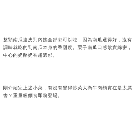
整顆南瓜連皮到內餡全部都可以吃，因為南瓜選得好，沒有
調味就吃的到南瓜本身的香甜度。栗子南瓜口感紮實綿密，
中心的奶酪奶香超濃郁。
剛介紹完上述小菜，有沒有覺得炒菜大衛牛肉麵實在是太厲
害？重量級麵食即將登場。