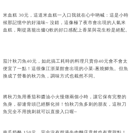
米血糕 30元，這道米血糕一入口我就在心中吶喊：這是小時
候那記憶中的好滋味~ 沒錯，這像極了夜市會出現的人氣米
血糕，剛從蒸籠出爐Q軟的好口感配上香菜與花生粉是絕配。
茄汁秋刀魚40元，如此搞工耗時的料理只賣你40元會不會太
便宜了一點！這很像江浙菜館會出現的小菜-蔥燒鯽魚。但魚
換成了營養的秋刀魚，調味方式也截然不同。
將秋刀魚用番茄和醬油小火慢燉兩個小時，讓它保有完整的
魚身，卻連骨頭已經酥化掉！怕秋刀魚多刺的朋友，這秋刀
魚完全不用挑刺就可以直接入口喔~
南瓜奶酪 150元，完全沒有想過牛肉麵店竟然也有賣甜點！