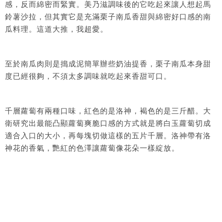
感，反而綿密而緊實。美乃滋調味後的它吃起來讓人想起馬
鈴薯沙拉，但其實它是充滿栗子南瓜香甜與綿密好口感的南
瓜料理。這道大推，我超愛。
至於南瓜肉則是搗成泥簡單辦些奶油提香，栗子南瓜本身甜
度已經很夠，不須太多調味就吃起來香甜可口。
千層蘿蔔有兩種口味，紅色的是洛神，褐色的是三斤醋。大
衛研究出最能凸顯蘿蔔爽脆口感的方式就是將白玉蘿蔔切成
適合入口的大小，再每塊切做這樣的五片千層。洛神帶有洛
神花的香氣，艷紅的色澤讓蘿蔔像花朵一樣綻放。