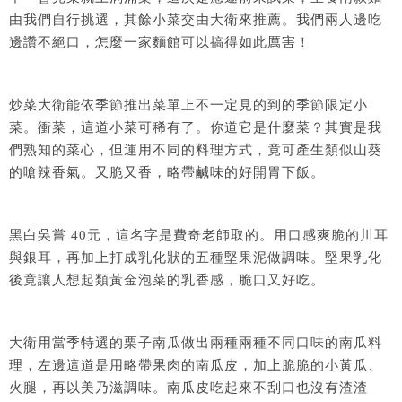
由我們自行挑選，其餘小菜交由大衛來推薦。我們兩人邊吃
邊讚不絕口，怎麼一家麵館可以搞得如此厲害！
炒菜大衛能依季節推出菜單上不一定見的到的季節限定小
菜。衝菜，這道小菜可稀有了。你道它是什麼菜？其實是我
們熟知的菜心，但運用不同的料理方式，竟可產生類似山葵
的嗆辣香氣。又脆又香，略帶鹹味的好開胃下飯。
黑白吳嘗 40元，這名字是費奇老師取的。用口感爽脆的川耳
與銀耳，再加上打成乳化狀的五種堅果泥做調味。堅果乳化
後竟讓人想起類黃金泡菜的乳香感，脆口又好吃。
大衛用當季特選的栗子南瓜做出兩種兩種不同口味的南瓜料
理，左邊這道是用略帶果肉的南瓜皮，加上脆脆的小黃瓜、
火腿，再以美乃滋調味。南瓜皮吃起來不刮口也沒有渣渣