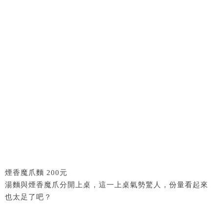
煙香魔爪麵 200元
湯麵與煙香魔爪分開上桌，這一上桌氣勢驚人，份量看起來
也太足了吧？