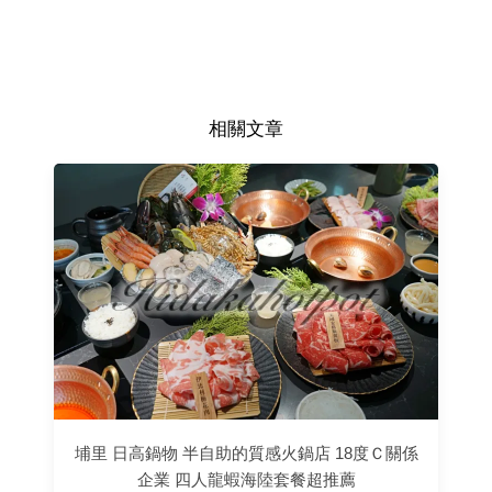
相關文章
埔里 日高鍋物 半自助的質感火鍋店 18度Ｃ關係
企業 四人龍蝦海陸套餐超推薦