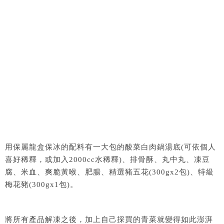
用保麗龍盒保冰的配料有一大包的酸菜白肉鍋湯底(可依個人
喜好稀釋，或加入2000cc水稀釋)、排骨酥、丸中丸、凍豆
腐、米血、爽脆黃喉、肥腸、精選豬五花(300gx2包)、特級
梅花豬(300gx1包)。
將所有產品解凍之後，加上自己採買的青菜就變得如此澎湃