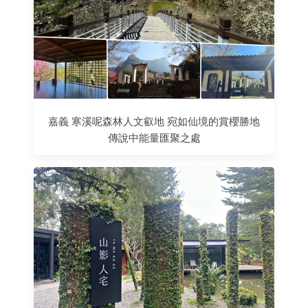
嘉義 寒溪呢森林人文叡地 宛如仙境的賞櫻勝地
傳說中能量匯聚之處