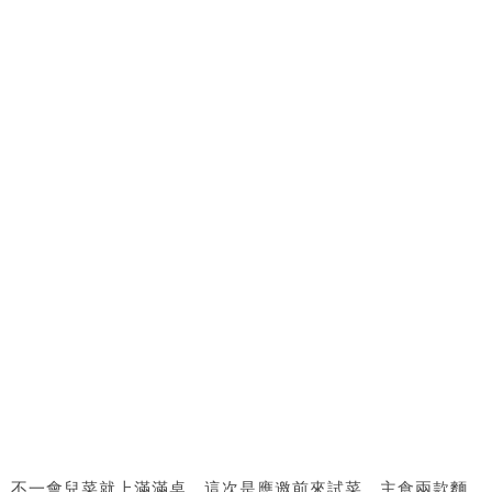
不一會兒菜就上滿滿桌，這次是應邀前來試菜，主食兩款麵