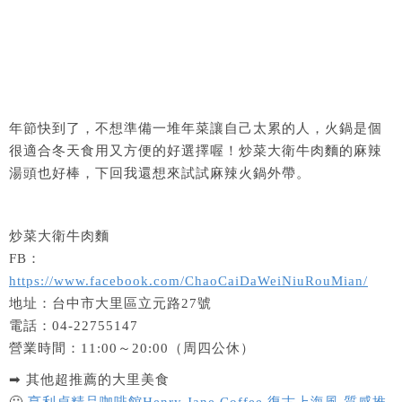
年節快到了，不想準備一堆年菜讓自己太累的人，火鍋是個
很適合冬天食用又方便的好選擇喔！炒菜大衛牛肉麵的麻辣
湯頭也好棒，下回我還想來試試麻辣火鍋外帶。
炒菜大衛牛肉麵
FB：
https://www.facebook.com/ChaoCaiDaWeiNiuRouMian/
地址：台中市大里區立元路27號
電話：04-22755147
營業時間：11:00～20:00（周四公休）
➡ 其他超推薦的大里美食
🙂
亨利貞精品咖啡館Henry Jane Coffee 復古上海風 質感推