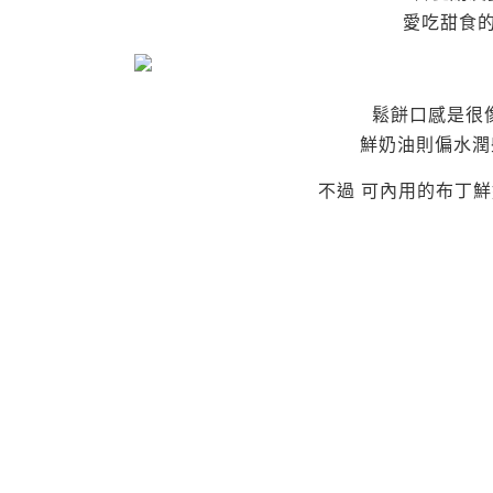
愛吃甜食
鬆餅口感是很
鮮奶油則偏水潤
不過 可內用的布丁鮮