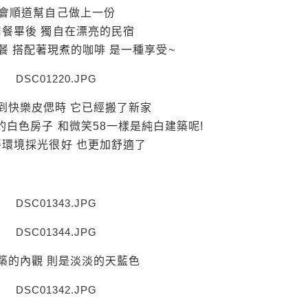
會順道幫自己做上一份
用餐畢後 獨自在漂亮的民宿
餐 搭配著現煮的咖啡 是一種享受~
到快樂皮偲時 它已經搬了新家
的白色房子 和微笑58一樣是純白建築呢!
餐環境採光很好 也更加舒適了
築的內觀 則是淡淡的天藍色