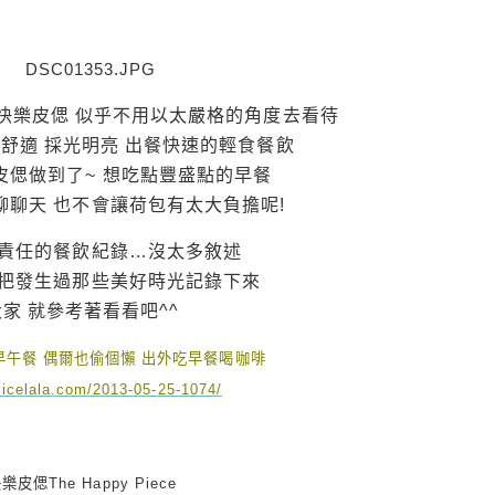
快樂皮偲 似乎不用以太嚴格的角度去看待
舒適 採光明亮 出餐快速的輕食餐飲
皮偲做到了~ 想吃點豐盛點的早餐
聊聊天 也不會讓荷包有太大負擔呢!
責任的餐飲紀錄…沒太多敘述
把發生過那些美好時光記錄下來
大家 就參考著看看吧^^
早午餐 偶爾也偷個懶 出外吃早餐喝咖啡
/ricelala.com/2013-05-25-1074/
樂皮偲The Happy Piece