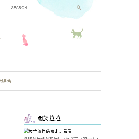
看
活綜合
關於拉拉
愛吃愛玩熱愛旅行! 喜歡將美好的一切，