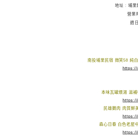
地址 : 埔里鎮
營業時
週日
南投埔里民宿 微笑58 
https:/
本味瓦罐煨湯 滋
https:/
民雄鵝肉 肉質鮮
https:/
森心日春 白色老屋中
https:/