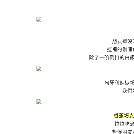
朋友還沒
這裡的咖哩
除了一碗倒扣的白飯
匈牙利辣椒粉
我們
香蕉巧克
拉拉吃
督促朋友