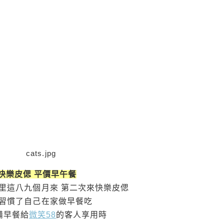
快樂皮偲 平價早午餐
埔里這八九個月來 第二次來快樂皮偲
習慣了自己在家做早餐吃
備早餐給
微笑58
的客人享用時