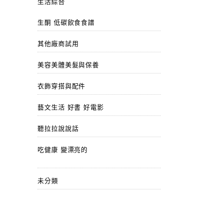
生活綜合
生酮 低碳飲食食譜
其他廠商試用
美容美體美髮與保養
衣飾穿搭與配件
藝文生活 好書 好電影
聽拉拉說說話
吃健康 變漂亮的
未分類