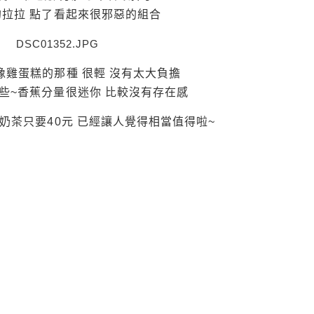
的拉拉 點了看起來很邪惡的組合
像雞蛋糕的那種 很輕 沒有太大負擔
些~香蕉分量很迷你 比較沒有存在感
奶茶只要40元 已經讓人覺得相當值得啦~