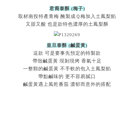
君裔泰酥 (梅子)
取材南投特產青梅 醃製成Ｑ梅加入土鳳梨餡
又甜又酸 也是款特色濃厚的土鳳梨酥
皇旦泰酥 (鹹蛋黃)
這款 可是要事先預定的特製款
帶殼鹹蛋黃 現剝現烤 香氣十足
一整顆的鹹蛋黃 不手軟的包入土鳳梨餡
帶點鹹味的 更不容易膩口
鹹蛋黃遇上風乾番茄 濃郁而意外的搭配