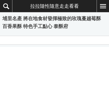
拉拉隨性隨意走走看看
埔里名產 將在地食材發揮極致的玫瑰蔓越莓酥
百香果酥 特色手工點心 泰酥府