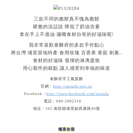
三款不同的脆餅真不愧為脆餅
硬脆的沒話說 降低了奶油含量
拿在手上不過油 滿嘴食材自有的好滋味呢!
我非常喜歡泰酥府的多款手作點心
將台灣 埔里當地特產 食用玫瑰 百香果 香菇 刺蔥..
食材的好滋味 發揮的淋漓盡致
用心製作的糕點 讓人感受到幸福的味道
泰酥府手工鳳梨酥
官網：
http://taisufu.pgo.tw
Facebook：
http://www.facebook.com/taisufu
電話：049-2982318
地址：545 南投縣埔里鎮西康路40號
埔里住宿