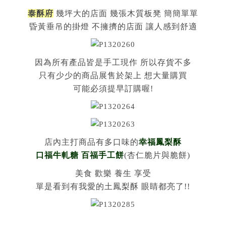
泰酥府
幾坪大的店面 幾張木質板凳 簡簡單單
昏黃垂吊的掛燈 不擁擠的店面 讓人感到舒適
因為所有產品皆是手工現作 所以存貨不多
只有少少的商品展售於架上 想大量購買
可能必須提早訂購喔!
店內主打商品有多口味的
幸福鳳梨酥
口福牛軋糖 百福手工餅
(杏仁脆片與脆餅)
美食 歡樂 養生 享受
單是看到有我愛的土鳳梨酥 眼睛都亮了!!