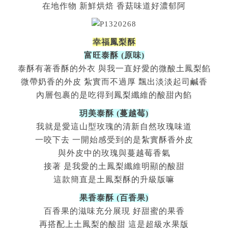
在地作物 新鮮烘焙 香菇味道好濃郁阿
幸福鳳梨酥
富旺泰酥 (原味)
泰酥有著香酥的外衣 與我一直好愛的微酸土鳳梨餡
微帶奶香的外皮 紮實而不過厚 飄出淡淡起司鹹香
內層包裹的是吃得到鳳梨纖維的酸甜內餡
玥美泰酥 (蔓越莓)
我就是愛這山型玫瑰的清新自然玫瑰味道
一咬下去 一開始感受到的是紮實酥香外皮
與外皮中的玫瑰與蔓越莓香氣
接著 是我愛的土鳳梨纖維明顯的酸甜
這款簡直是土鳳梨酥的升級版嘛
果香泰酥 (百香果)
百香果的滋味充分展現 好甜蜜的果香
再搭配上土鳳梨的酸甜 這是超級水果版