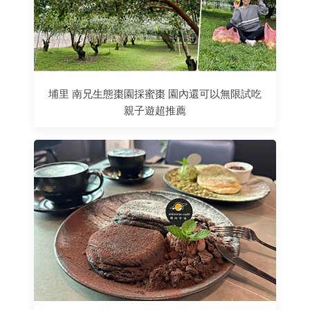
埔里 南兄生態棗園採蜜棗 園內還可以無限試吃
親子遊超推薦