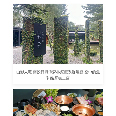
山影人宅 南投日月潭森林療癒系咖啡廳 空中的魚
乳酪蛋糕二店