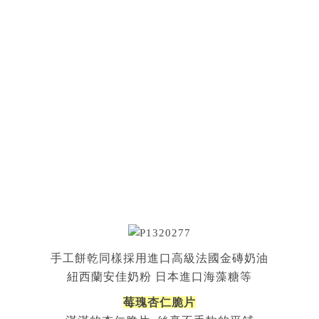
手工餅乾同樣採用進口高級法國金磚奶油
紐西蘭安佳奶粉 日本進口海藻糖等
莓瑰杏仁脆片