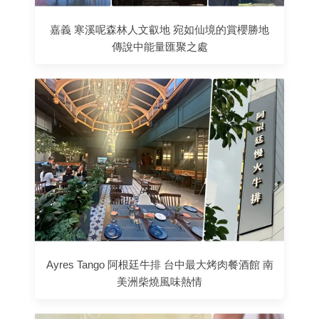
嘉義 寒溪呢森林人文叡地 宛如仙境的賞櫻勝地
傳說中能量匯聚之處
Ayres Tango 阿根廷牛排 台中最大烤肉餐酒館 南
美洲柴燒風味熱情