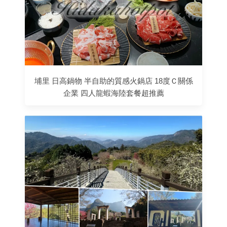
埔里 日高鍋物 半自助的質感火鍋店 18度Ｃ關係
企業 四人龍蝦海陸套餐超推薦