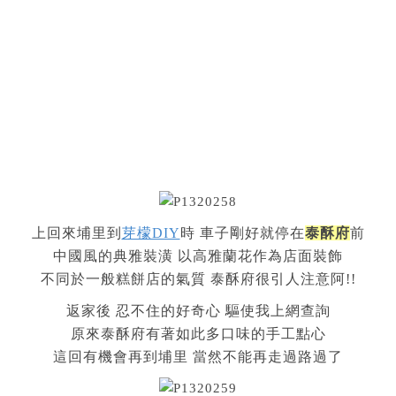
上回來埔里到
芽檬DIY
時 車子剛好就停在
泰酥府
前
中國風的典雅裝潢 以高雅蘭花作為店面裝飾
不同於一般糕餅店的氣質 泰酥府很引人注意阿!!
返家後 忍不住的好奇心 驅使我上網查詢
原來泰酥府有著如此多口味的手工點心
這回有機會再到埔里 當然不能再走過路過了