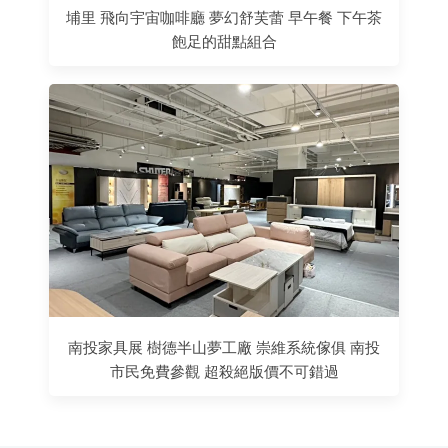
埔里 飛向宇宙咖啡廳 夢幻舒芙蕾 早午餐 下午茶
飽足的甜點組合
南投家具展 樹德半山夢工廠 崇維系統傢俱 南投
市民免費參觀 超殺絕版價不可錯過