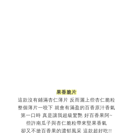
果香脆片
這款沒有鋪滿杏仁薄片 反而灑上些杏仁脆粒
整個薄片一咬下 就會有滿盈的百香原汁香氣
第一口時 真是讓我超級驚艷 好百香果阿~
些許南瓜子與杏仁脆粒帶來堅果香氣
卻又不搶百香果的濃郁風采 這款超好吃!!