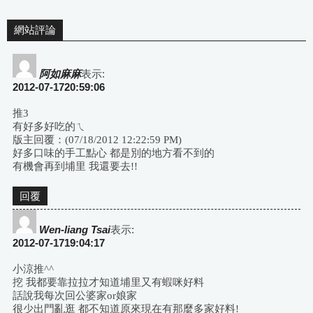
網站評論
阿如麻麻
表示:
2012-07-1720:59:06
推3
有好多好吃的ㄟ
版主回覆：(07/18/2012 12:22:59 PM)
好多口味的手工點心 都是別的地方看不到的
有機會再到埔里 我還要去!!
回覆
Wen-liang Tsai
表示:
2012-07-1719:04:17
小涼推^^
挖 我都要靠拉拉才知道埔里又有蝦咪好料
話說我每次回公婆家or娘家
很少出門亂逛 都不知道原來現在有那麼多家好料!