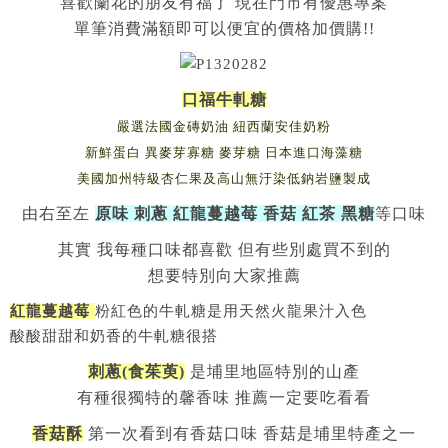
喜歡蘭花的朋友有福了 現在門市有優惠專案
單筆消費滿額即可以便宜的價格加價購!!
口福牛軋糖
嚴選法國金磚奶油 紐西蘭安佳奶粉
新鮮蛋白 異麥芽寡糖 麥芽糖 日本進口海藻糖
美國加州特級杏仁果及高山無汙染低鈉岩鹽製成
由右至左
原味 刺蔥 紅龍蔓越莓 香菇 紅茶 黑糖
等口味
其實 我每種口味都喜歡 但有些別處買不到的
想要特別向大家推薦
紅龍蔓越莓
粉紅色的牛軋糖是用天然火龍果汁入色
酸酸甜甜和奶香的牛軋糖很搭
刺蔥(食茱萸)
是埔里地區特別的山產
有種很獨特的馨香味 推薦一定要吃看看
香菇酥
第一次看到有香菇口味 香菇是埔里特產之一