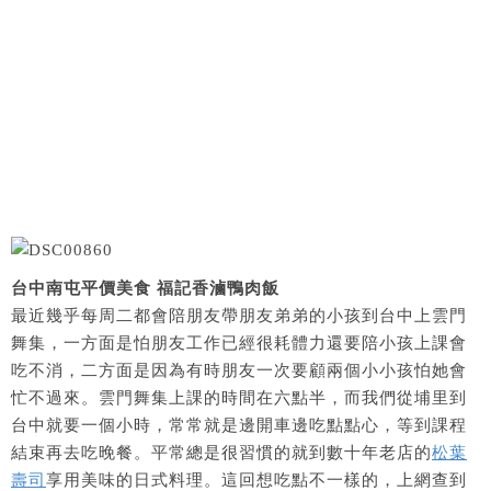
台中南屯平價美食 福記香滷鴨肉飯
最近幾乎每周二都會陪朋友帶朋友弟弟的小孩到台中上雲門
舞集，一方面是怕朋友工作已經很耗體力還要陪小孩上課會
吃不消，二方面是因為有時朋友一次要顧兩個小小孩怕她會
忙不過來。雲門舞集上課的時間在六點半，而我們從埔里到
台中就要一個小時，常常就是邊開車邊吃點點心，等到課程
結束再去吃晚餐。平常總是很習慣的就到數十年老店的
松葉
壽司
享用美味的日式料理。這回想吃點不一樣的，上網查到