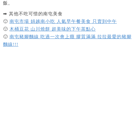
飯。
➡ 其他不吃可惜的南屯美食
🙂
南屯市場 娟越南小吃 人氣早午餐美食 只賣到中午
🙂
木桶豆花 山川燒餅 超美味的下午茶點心
🙂
南屯豬腳麵線 吃過一次會上癮 膠質滿滿 拉拉最愛的豬腳
麵線!!!