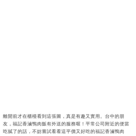
離開前才在櫃檯看到這張圖，真是有趣又實用。台中的朋
友，福記香滷鴨肉飯有外送的服務喔！平常公司附近的便當
吃膩了的話，不妨嘗試看看這平價又好吃的福記香滷鴨肉