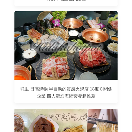
埔里 日高鍋物 半自助的質感火鍋店 18度Ｃ關係
企業 四人龍蝦海陸套餐超推薦