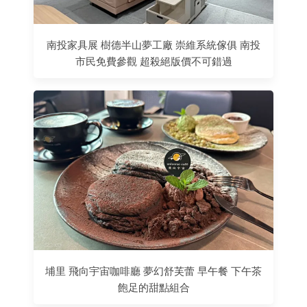
南投家具展 樹德半山夢工廠 崇維系統傢俱 南投
市民免費參觀 超殺絕版價不可錯過
埔里 飛向宇宙咖啡廳 夢幻舒芙蕾 早午餐 下午茶
飽足的甜點組合