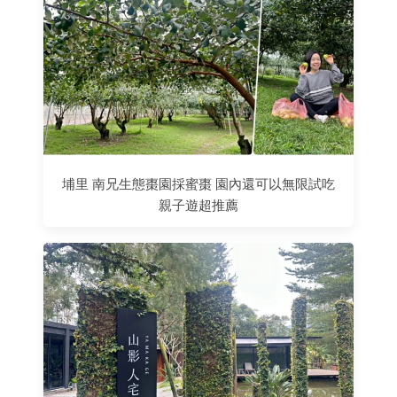
埔里 南兄生態棗園採蜜棗 園內還可以無限試吃
親子遊超推薦