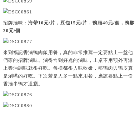
招牌滷味：
海帶10元/片，豆包15元/片，鴨頭40元/個，鴨胗
20元/個
來到福記香滷鴨肉飯用餐，真的非常推薦一定要點上一盤他
們家的招牌滷味。滷得恰到好處的滷味，上桌不用額外再淋
上醬油調味就很好吃。每樣都很入味軟嫩，那鴨肉與鴨皮真
是涮嘴的好吃。下次若是人多一點來用餐，應該要點上一份
香滷半鴨才過癮。