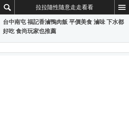
拉拉隨性隨意走走看看
台中南屯 福記香滷鴨肉飯 平價美食 滷味 下水都
好吃 食尚玩家也推薦