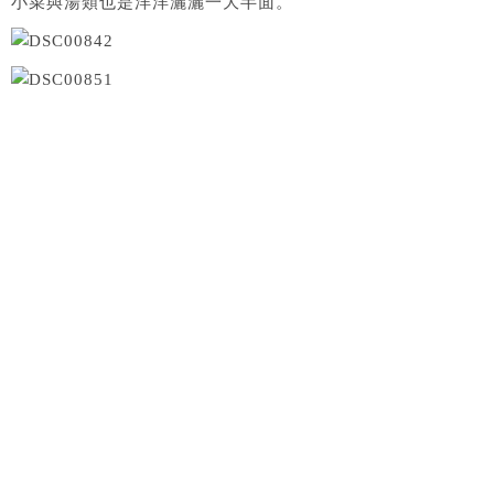
小菜與湯類也是洋洋灑灑一大半面。