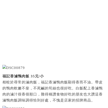
福記香滷鴨肉飯 35元/小
相較於尋常的滷肉飯，福記香滷鴨肉飯顯得香而不油。帶皮
的鴨肉軟嫩不柴，不死鹹的筍絲也很好吃。白飯配上香滷鴨
肉的滷汁很香很順口，難得稱讚食物好吃的朋友也大讚這香
滷鴨肉飯調味調得恰到好處，不愧是店家的招牌商品。