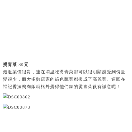
燙青菜 30元
最近菜價很貴，連在埔里吃燙青菜都可以很明顯感受到份量
變很少，而大多數店家的綠色蔬菜都換成了高麗菜。這回在
福記香滷鴨肉飯就格外覺得他們家的燙青菜很有誠意呢！