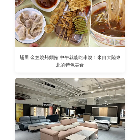
埔里 金笠燒烤麵館 中午就能吃串燒！來自大陸東
北的特色美食