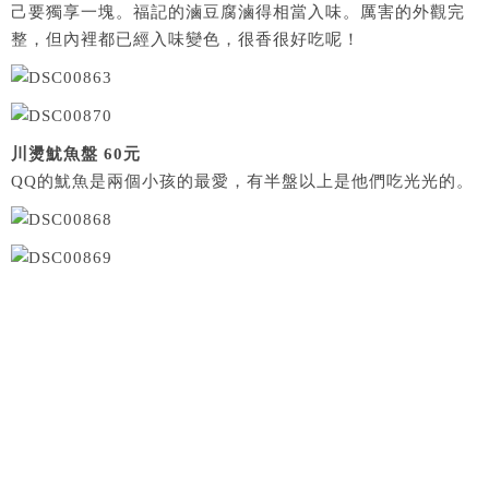
己要獨享一塊。福記的滷豆腐滷得相當入味。厲害的外觀完
整，但內裡都已經入味變色，很香很好吃呢！
川燙魷魚盤 60元
QQ的魷魚是兩個小孩的最愛，有半盤以上是他們吃光光的。