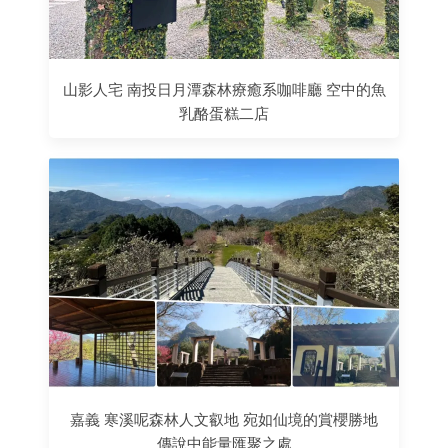
山影人宅 南投日月潭森林療癒系咖啡廳 空中的魚
乳酪蛋糕二店
嘉義 寒溪呢森林人文叡地 宛如仙境的賞櫻勝地
傳說中能量匯聚之處