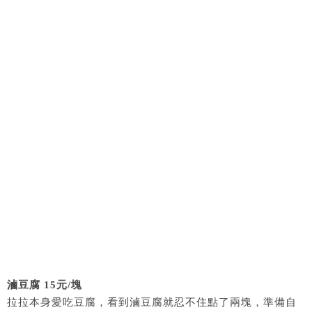
滷豆腐 15元/塊
拉拉本身愛吃豆腐，看到滷豆腐就忍不住點了兩塊，準備自