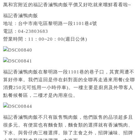
萬和宮附近的福記香滷鴨肉飯平價又好吃就來嚐鮮看看啦~
福記香滷鴨肉飯
地址：台中市南屯區黎明路一段1101巷4號
電話：04-23803683
營業時間：11：00~20：00(週日公休)
福記香滷鴨肉飯在黎明路一段1101巷的巷子口，其實周遭不
算好停車。我們這回是停在斜對面的全聯再走過來用餐(全聯
消費250元可抵用一小時停車)。一樓主要是廚房及外帶客人
點餐候餐區，二樓才是內用座位。
福記香滷鴨肉飯不只有販售鴨肉飯，他們販售的品項超多且
很多元。有便當也有麵食類，麵食類的選擇就有香滷鴨肉、
下水、與骨仔肉三種選擇。除了主食之外，招牌滷味、招牌