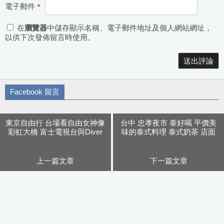
電子郵件
*
在
瀏覽器
中儲存顯示名稱、電子郵件地址及個人網站網址，
以供下次發佈留言時使用。
Alternative:
Facebook 留言
東京自由行 台場看自由女神像
台中 忠孝夜市 泰好喝 平價美
彩虹大橋 富士電視台與Diver
味的泰式料理 泰式奶茶 店面
city巨大鋼彈 百合海鷗號一日
可愛有設計感
遊
上一篇文章
下一篇文章