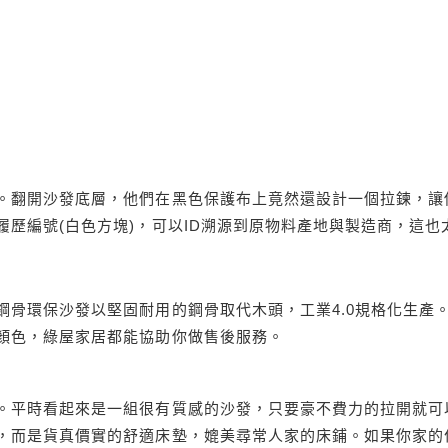
。翻開沙發底層，他們在黑色保護布上竟然還設計一個拉鍊，讓
歷編號(白色方塊)，可以ID溯源到原物料產地與製造商，這也
鋼骨環保沙發以堅固耐用的鋼骨取代木頭，工業4.0規格化生產
顏色，綠屋家居都能協助你做售後服務。
。平時看起來是一組很有質感的沙發，只要豪不費力的拉開就可
，而是貨真價實的舒適床墊，媲美尋常人家的床鋪。如果你家的