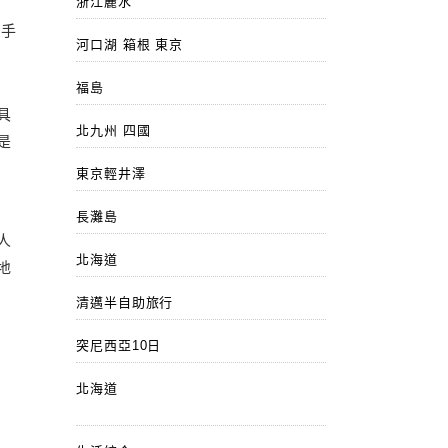
浙江麗水
用手
河口湖 箱根 東京
福島
具
北九州 四國
是
東京輕井澤
長灘島
人
北海道
地
清邁半自助旅行
突尼西亞10日
北海道