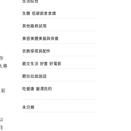
生活綜合
生酮 低碳飲食食譜
其他廠商試用
美容美體美髮與保養
衣飾穿搭與配件
你
藝文生活 好書 好電影
太專
聽拉拉說說話
吃健康 變漂亮的
。若
未分類
以
住