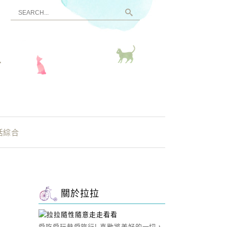
看
活綜合
關於拉拉
愛吃愛玩熱愛旅行! 喜歡將美好的一切，