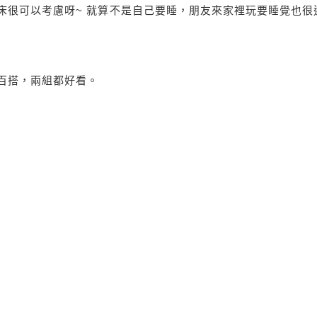
床很可以考慮呀~ 就算不是自己要睡，朋友來家裡玩要睡覺也很
百搭，兩組都好看。