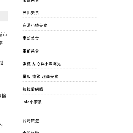
彰化美食
鹿港小鎮美食
城市
南部美食
家
東部美食
搭
蛋糕 點心與小零嘴兒
量販 連鎖 超商美食
拉拉愛網購
泡棉
lala小廚娘
台灣旅遊
的