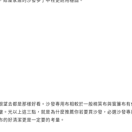
，綠屋家居的沙發多了中柱更耐用穩固。
眼望去都是那樣好看。沙發專用布相較於一般棉質布與窗簾布有
皺。光以上這三點，就是為什麼推薦你若要買沙發，必選沙發專
布的好清潔更是一定要的考量。