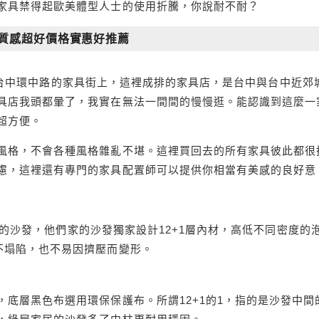
家具禁得起歐美體型人士的使用折騰，你說耐不耐？
 質感超好價格實惠好推薦
台中環中路的家具街上，這裡成排的家具店，是台中與台中近郊
具店我頭都暈了，我實在無法一間間的慢慢逛。能認識到這麼一
超方便。
風格，不會各種風格雜亂不堪。這裡買回去的所有家具彼此都很
慮，這裡還有專門的家具配置師可以提供你相當有美感的良好意
最暢銷的沙發，他們家的沙發獨家設計12+1層內材，高低不同密度的
不塌陷，也不易因擠壓而變形。
底層黑色布選用環保保護布。所謂12+1的1，指的是沙發中間