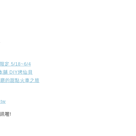
分
 5/18~6/4
舖 DIY烤仙貝
咖啡廳的甜點火車之旅
.tw
訊喔!