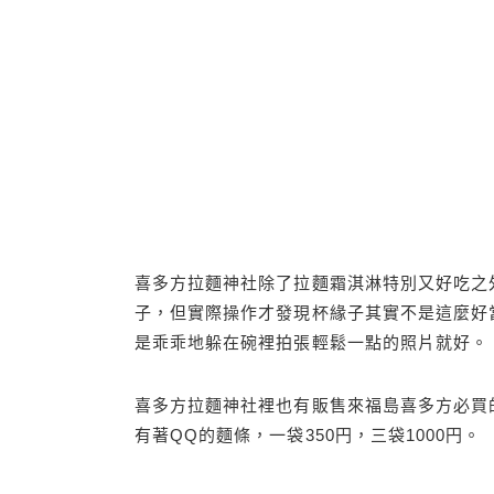
喜多方拉麵神社除了拉麵霜淇淋特別又好吃之
子，但實際操作才發現杯緣子其實不是這麼好
是乖乖地躲在碗裡拍張輕鬆一點的照片就好。
喜多方拉麵神社裡也有販售來福島喜多方必買
有著QQ的麵條，一袋350円，三袋1000円。