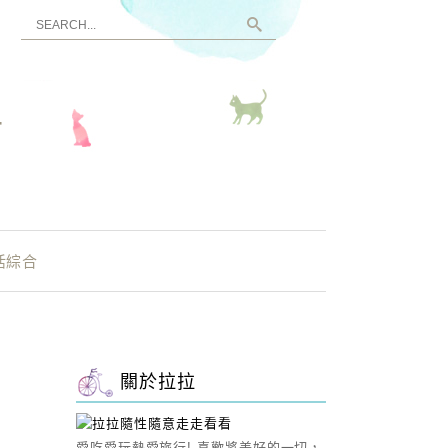
看
活綜合
關於拉拉
愛吃愛玩熱愛旅行! 喜歡將美好的一切，