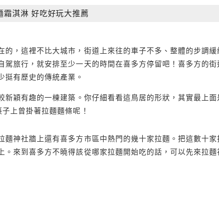
麵霜淇淋 好吃好玩大推薦
在的，這裡不比大城市，街道上來往的車子不多、整體的步調緩
自駕旅行，就安排至少一天的時間在喜多方停留吧！喜多方的街
少挺有歷史的傳統產業。
較新穎有趣的一棟建築。你仔細看看這鳥居的形狀，其實最上面
筷子上曾掛著拉麵麵條呢！
拉麵神社牆上還有喜多方市區中熱門的幾十家拉麵。把這數十家
上。來到喜多方不曉得該從哪家拉麵開始吃的話，可以先來拉麵