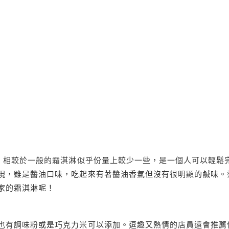
円。相較於一般的霜淇淋似乎份量上較少一些，是一個人可以輕鬆
現，雖是醬油口味，吃起來有著醬油香氣但沒有很明顯的鹹味。
家的霜淇淋呢！
也有調味粉或是巧克力米可以添加。逗趣又熱情的店員還會推薦