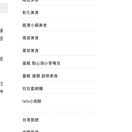
彰化美食
鹿港小鎮美食
緩
南部美食
道
東部美食
是
蛋糕 點心與小零嘴兒
量販 連鎖 超商美食
拉
拉拉愛網購
神
lala小廚娘
台灣旅遊