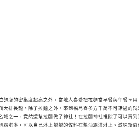
拉麵店的密集度超高之外，當地人喜愛把拉麵當早餐與午餐享用
面大排長龍。除了拉麵之外，來到福島喜多方千萬不可錯過的就
名城之一，竟然還幫拉麵做了神社！在拉麵神社裡除了可以買到
麵霜淇淋，可以自己淋上鹹鹹的佐料在醬油霜淇淋上。滋味新奇