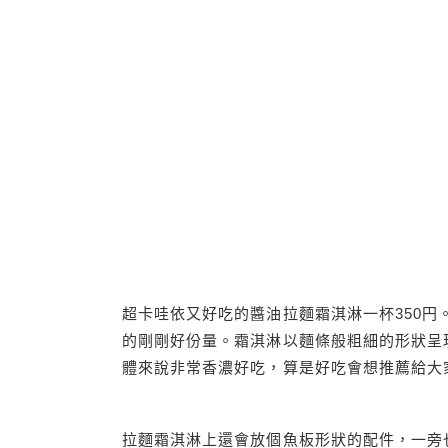
超卡哇依又好吃的醬油拉麵霜淇淋一杯350
的剛剛好份量。霜淇淋以麵條般粗細的形狀呈
體來說非常香濃好吃，算是好吃會想推薦給大
拉麵霜淇淋上還會放個魚板形狀的配件，一旁