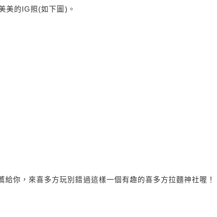
美的IG照(如下圖)。
薦給你，來喜多方玩別錯過這樣一個有趣的喜多方拉麵神社喔！