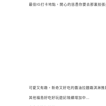
最佳IG打卡地點，開心的慫恿你要去那裏拍張美
可愛又有趣，新奇又好吃的醬油拉麵霜淇淋推
其他福島好吃好玩遊記陸續增加中…