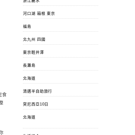
浙江麗水
河口湖 箱根 東京
福島
北九州 四國
東京輕井澤
長灘島
北海道
清邁半自助旅行
完食
整
突尼西亞10日
北海道
你