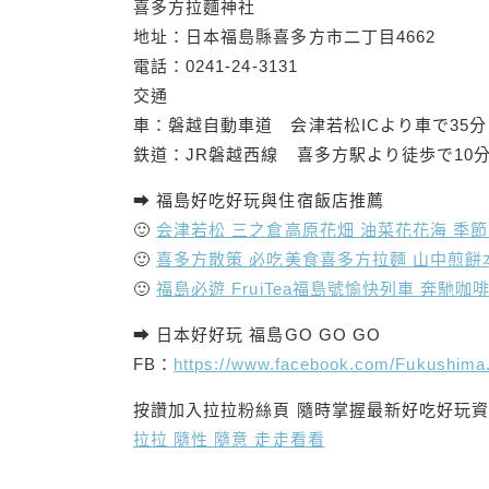
喜多方拉麵神社
地址：日本福島縣喜多方市二丁目4662
電話：0241-24-3131
交通
車：磐越自動車道 会津若松ICより車で35分
鉄道：JR磐越西線 喜多方駅より徒歩で10
➡ 福島好吃好玩與住宿飯店推薦
🙂
会津若松 三之倉高原花畑 油菜花花海 季節限定
🙂
喜多方散策 必吃美食喜多方拉麵 山中煎餅本
🙂
福島必遊 FruiTea福島號愉快列車 奔馳
➡ 日本好好玩 福島GO GO GO
FB：
https://www.facebook.com/Fukushima
按讚加入拉拉粉絲頁 隨時掌握最新好吃好玩資
拉拉 隨性 隨意 走走看看