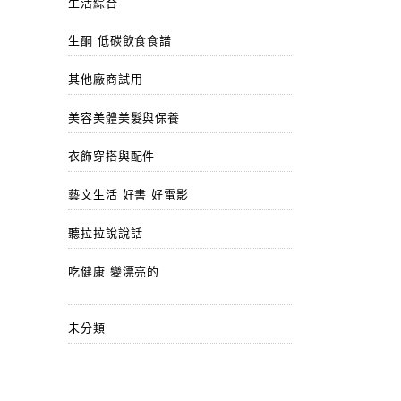
生活綜合
生酮 低碳飲食食譜
其他廠商試用
美容美體美髮與保養
衣飾穿搭與配件
藝文生活 好書 好電影
聽拉拉說說話
吃健康 變漂亮的
未分類