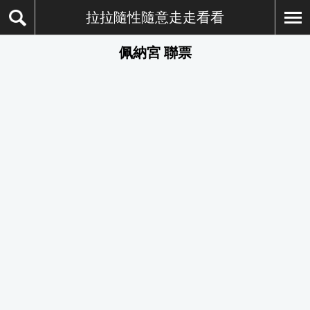
拉拉隨性隨意走走看看
佩納宮 聯票