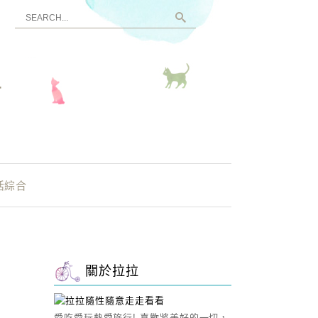
看
活綜合
關於拉拉
愛吃愛玩熱愛旅行! 喜歡將美好的一切，