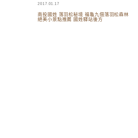
2017.01.17
南投國姓 落羽松秘境 福龜九佃落羽松森林
絕美小景點推薦 國姓驛站後方
台灣旅遊
,
中台灣