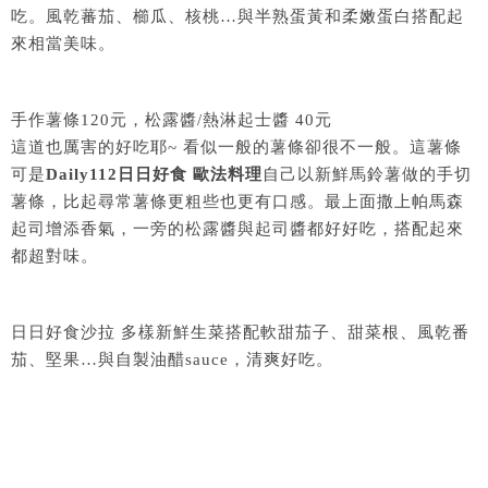
吃。風乾蕃茄、櫛瓜、核桃…與半熟蛋黃和柔嫩蛋白搭配起
來相當美味。
手作薯條120元，松露醬/熱淋起士醬 40元
這道也厲害的好吃耶~ 看似一般的薯條卻很不一般。這薯條
可是
Daily112日日好食 歐法料理
自己以新鮮馬鈴薯做的手切
薯條，比起尋常薯條更粗些也更有口感。最上面撒上帕馬森
起司增添香氣，一旁的松露醬與起司醬都好好吃，搭配起來
都超對味。
日日好食沙拉 多樣新鮮生菜搭配軟甜茄子、甜菜根、風乾番
茄、堅果…與自製油醋sauce，清爽好吃。