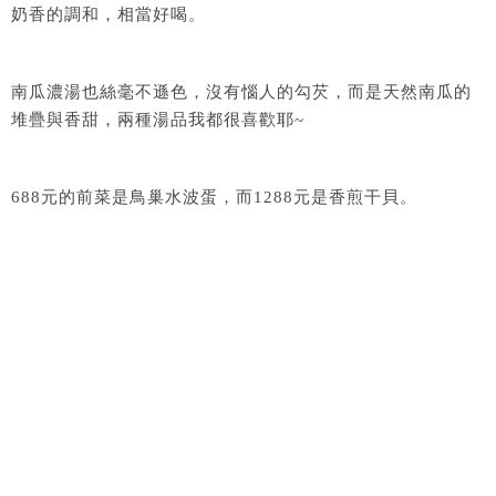
奶香的調和，相當好喝。
南瓜濃湯也絲毫不遜色，沒有惱人的勾芡，而是天然南瓜的
堆疊與香甜，兩種湯品我都很喜歡耶~
688元的前菜是鳥巢水波蛋，而1288元是香煎干貝。