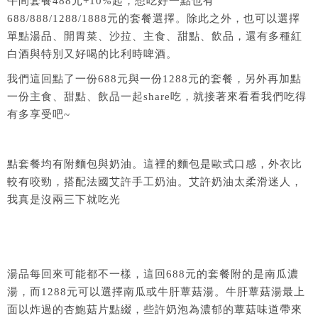
午間套餐488元+10%起，想吃好一點也有
688/888/1288/1888元的套餐選擇。除此之外，也可以選擇
單點湯品、開胃菜、沙拉、主食、甜點、飲品，還有多種紅
白酒與特別又好喝的比利時啤酒。
我們這回點了一份688元與一份1288元的套餐，另外再加點
一份主食、甜點、飲品一起share吃，就接著來看看我們吃得
有多享受吧~
點套餐均有附麵包與奶油。這裡的麵包是歐式口感，外衣比
較有咬勁，搭配法國艾許手工奶油。艾許奶油太柔滑迷人，
我真是沒兩三下就吃光
湯品每回來可能都不一樣，這回688元的套餐附的是南瓜濃
湯，而1288元可以選擇南瓜或牛肝蕈菇湯。牛肝蕈菇湯最上
面以炸過的杏鮑菇片點綴，些許奶泡為濃郁的蕈菇味道帶來