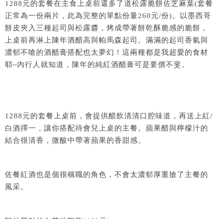
1288元的套餐在主食上桌前還多了道松露脆餅佐芝麻葉(套餐
正常為一份兩片，此為完整的單點份量260元/份)。以墨西哥
餅皮夾入三種起司與松露醬，烤成帶著餅乾酥脆感的脆餅，
上桌前再淋上陳年酒醋高與帕馬森起司。滿滿的起司香氣與
濃郁不嗆的酒醋膏搭配也太夢幻！這兩種都是我超愛的食材
耶~內行人就知道，陳年的純紅酒醋膏可是要價不斐。
1288元的套餐上桌前，會提供醋飲清清口腔味道，再送上紅/
白酒擇一，讓你搭配待會兒上桌的主餐。蘋果醋與檸檬汁的
結合很清香，微酸中帶著蘋果的香甜感。
佐餐紅酒也是個很稱職的角色，不會太濃郁厚重搶了主餐的
風采。