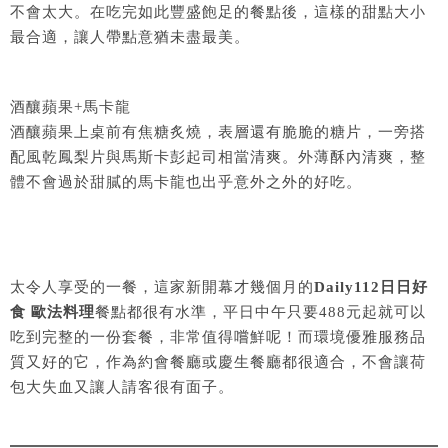
不會太大。在吃完如此豐盛飽足的餐點後，這樣的甜點大小
最合適，讓人帶點意猶未盡最美。
酒釀蘋果+馬卡龍
酒釀蘋果上桌前有焦糖炙燒，表層還有脆脆的糖片，一旁搭
配風乾鳳梨片與馬斯卡彭起司相當清爽。外薄酥內清爽，整
體不會過於甜膩的馬卡龍也出乎意外之外的好吃。
太令人享受的一餐，這家新開幕才幾個月的
Daily112日日好
食 歐法料理
餐點都很有水準，平日中午只要488元起就可以
吃到完整的一份套餐，非常值得嚐鮮呢！而環境優雅服務品
質又好的它，作為約會餐廳或慶生餐廳都很適合，不會讓荷
包大失血又讓人請客很有面子。