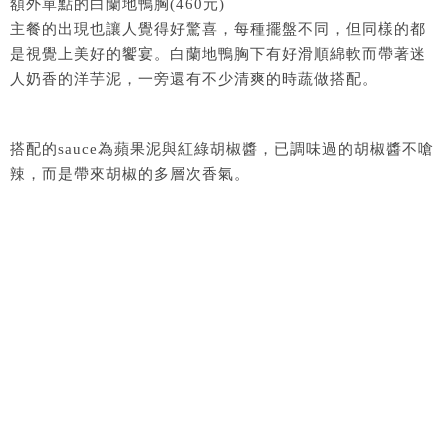
額外單點的白蘭地鴨胸(460元)
主餐的出現也讓人覺得好驚喜，每種擺盤不同，但同樣的都
是視覺上美好的饗宴。白蘭地鴨胸下有好滑順綿軟而帶著迷
人奶香的洋芋泥，一旁還有不少清爽的時蔬做搭配。
搭配的sauce為蘋果泥與紅綠胡椒醬，已調味過的胡椒醬不嗆
辣，而是帶來胡椒的多層次香氣。