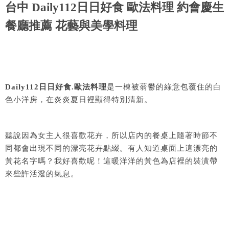
台中 Daily112日日好食 歐法料理 約會慶生
餐廳推薦 花藝與美學料理
Daily112日日好食.歐法料理
是一棟被蓊鬱的綠意包覆住的白
色小洋房，在炎炎夏日裡顯得特別清新。
聽說因為女主人很喜歡花卉，所以店內的餐桌上隨著時節不
同都會出現不同的漂亮花卉點綴。有人知道桌面上這漂亮的
黃花名字嗎？我好喜歡呢！這暖洋洋的黃色為店裡的裝潢帶
來些許活潑的氣息。