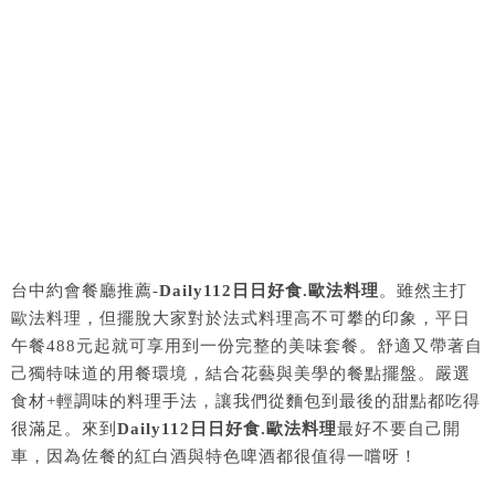
台中約會餐廳推薦-
Daily112日日好食.歐法料理
。雖然主打
歐法料理，但擺脫大家對於法式料理高不可攀的印象，平日
午餐488元起就可享用到一份完整的美味套餐。舒適又帶著自
己獨特味道的用餐環境，結合花藝與美學的餐點擺盤。嚴選
食材+輕調味的料理手法，讓我們從麵包到最後的甜點都吃得
很滿足。來到
Daily112日日好食.歐法料理
最好不要自己開
車，因為佐餐的紅白酒與特色啤酒都很值得一嚐呀！