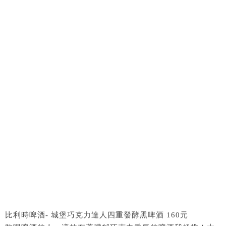
比利時啤酒- 城堡巧克力達人四重發酵黑啤酒 160元