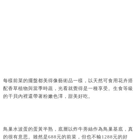
每樣前菜的擺盤都美得像藝術品一樣，以天然可食用花卉搭
配香草植物與當季時蔬，光看就覺得是一種享受。生食等級
的干貝內裡還帶著粉嫩色澤，甜美好吃。
鳥巢水波蛋的蛋黃半熟，底層以炸牛蒡絲作為鳥巢基底，真
的很有意思。雖然是688元的前菜，但也不輸1288元的好