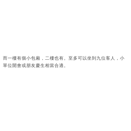
而一樓有個小包廂，二樓也有。至多可以坐到九位客人，小
單位開會或朋友慶生相當合適。