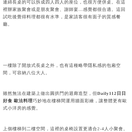
連綿長桌的可以拆成四人四人的座位，也很方便併桌。在這
裡辦家族聚會或是朋友聚會、謝師宴…感覺都很合適。這回
試吃後覺得料理都很有水準，是家請客很有面子的質感餐
廳。
一樓除了開放式長桌之外，也有這種略帶隱私感的包廂空
間，可容納八位大人。
雖然無法在建築上做出圓拱門的迴廊造型，但
Daily112日日
好食 歐法料理
巧妙地在樓梯間運用牆面彩繪，讓整體更有歐
式小洋房的感覺。
上個樓梯到二樓空間，這裡的桌椅設置更適合2-4人小聚會。