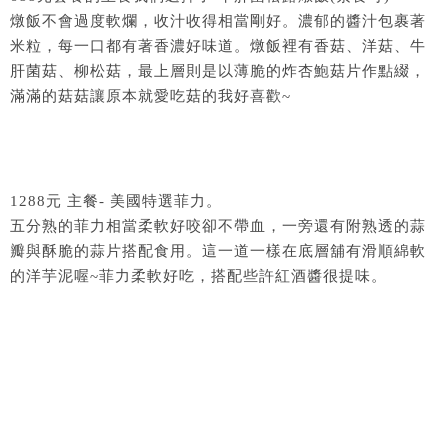
燉飯不會過度軟爛，收汁收得相當剛好。濃郁的醬汁包裹著
米粒，每一口都有著香濃好味道。燉飯裡有香菇、洋菇、牛
肝菌菇、柳松菇，最上層則是以薄脆的炸杏鮑菇片作點綴，
滿滿的菇菇讓原本就愛吃菇的我好喜歡~
1288元 主餐- 美國特選菲力。
五分熟的菲力相當柔軟好咬卻不帶血，一旁還有附熟透的蒜
瓣與酥脆的蒜片搭配食用。這一道一樣在底層舖有滑順綿軟
的洋芋泥喔~菲力柔軟好吃，搭配些許紅酒醬很提味。