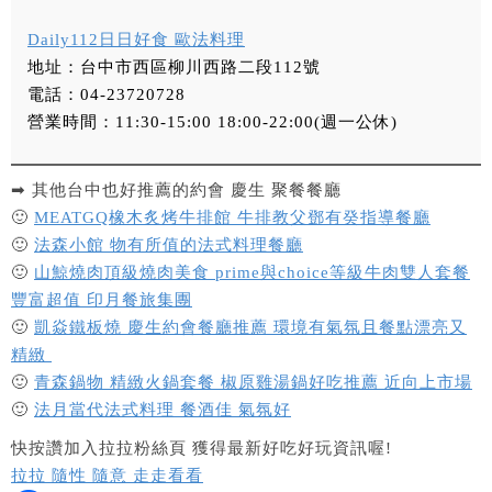
Daily112日日好食 歐法料理
地址：台中市西區柳川西路二段112號
電話：04-23720728
營業時間：11:30-15:00 18:00-22:00(週一公休)
➡ 其他台中也好推薦的約會 慶生 聚餐餐廳
🙂
MEATGQ橡木炙烤牛排館 牛排教父鄧有癸指導餐廳
🙂
法森小館 物有所值的法式料理餐廳
🙂
山鯨燒肉頂級燒肉美食 prime與choice等級牛肉雙人套餐
豐富超值 印月餐旅集團
🙂
凱焱鐵板燒 慶生約會餐廳推薦 環境有氣氛且餐點漂亮又
精緻
🙂
青森鍋物 精緻火鍋套餐 椒原雞湯鍋好吃推薦 近向上市場
🙂
法月當代法式料理 餐酒佳 氣氛好
快按讚加入拉拉粉絲頁 獲得最新好吃好玩資訊喔!
拉拉 隨性 隨意 走走看看