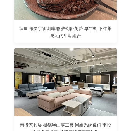
埔里 飛向宇宙咖啡廳 夢幻舒芙蕾 早午餐 下午茶
飽足的甜點組合
南投家具展 樹德半山夢工廠 崇維系統傢俱 南投