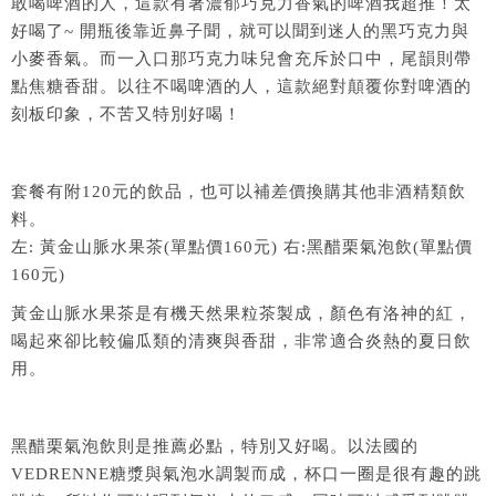
敢喝啤酒的人，這款有著濃郁巧克力香氣的啤酒我超推！太
好喝了~ 開瓶後靠近鼻子聞，就可以聞到迷人的黑巧克力與
小麥香氣。而一入口那巧克力味兒會充斥於口中，尾韻則帶
點焦糖香甜。以往不喝啤酒的人，這款絕對顛覆你對啤酒的
刻板印象，不苦又特別好喝！
套餐有附120元的飲品，也可以補差價換購其他非酒精類飲
料。
左: 黃金山脈水果茶(單點價160元) 右:黑醋栗氣泡飲(單點價
160元)
黃金山脈水果茶是有機天然果粒茶製成，顏色有洛神的紅，
喝起來卻比較偏瓜類的清爽與香甜，非常適合炎熱的夏日飲
用。
黑醋栗氣泡飲則是推薦必點，特別又好喝。以法國的
VEDRENNE糖漿與氣泡水調製而成，杯口一圈是很有趣的跳