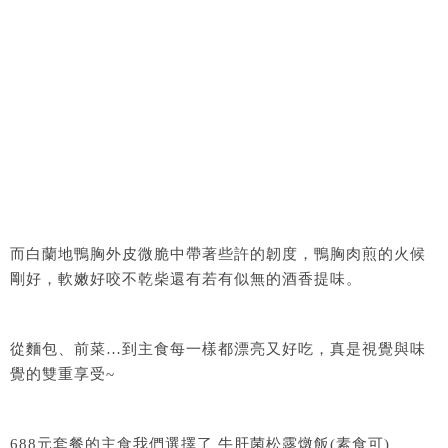
而白蘭地鴨胸外皮微脆中帶著些許的韌度，鴨胸肉煎的火候
剛好，軟嫩好咬不乾柴還有若有似無的酒香提味。
從麵包、前菜…到主食每一樣都漂亮又好吃，真是視覺與味
覺的雙重享受~
688元套餐的主食我們選擇了 牛肝菌松露燉飯(素食可)