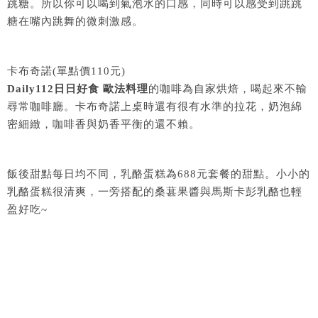
跳糖。所以你可以喝到氣泡水的口感，同時可以感受到跳跳
糖在嘴內跳舞的微刺激感。
卡布奇諾(單點價110元)
Daily112日日好食 歐法料理
的咖啡為自家烘焙，喝起來不輸
尋常咖啡廳。卡布奇諾上桌時還有很有水準的拉花，奶泡綿
密細緻，咖啡香與奶香平衡的還不賴。
飯後甜點每日均不同，乳酪蛋糕為688元套餐的甜點。小小的
乳酪蛋糕很清爽，一旁搭配的桑葚果醬與馬斯卡彭乳酪也輕
盈好吃~