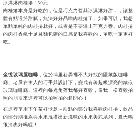
冰淇淋肉桂捲 150元
肉桂捲本身是好吃的，但是巧克力醬與冰淇淋好甜…，讓整
體有點過於甜膩，無法好好品嚐肉桂捲了。如果可以，我想
單點單純的肉桂捲就好，或者是不要淋上巧克力醬。肉桂捲
的肉桂香氣十足且麵包體的口感是我喜歡的，單吃一定更好
吃。
金悅玻璃屋咖啡
，位於埔里巷弄裡不大好找的隱藏版咖啡
廳。老屋在主人的巧手與設計下，變成有著超級漂亮的鑲嵌
玻璃咖啡廳。這裡的每處角落我都好喜歡，像我一樣喜歡拍
照的朋友來這裡可以拍照拍的超開心！
在這裡享用下午茶好愜意～甜點的部分我喜歡肉桂捲，飲品
的部分則推薦與水果混搭出新滋味的水果美式系列，夏天喝
很清爽好喝喔！