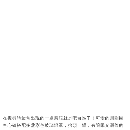
在搜尋時最常出現的一處應該就是吧台區了！可愛的圓圈圈
空心磚搭配多盞彩色玻璃燈罩，抬頭一望，有讓陽光灑落的