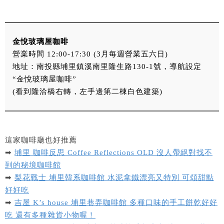
金悅玻璃屋咖啡
營業時間 12:00-17:30 (3月每週營業五六日)
地址：南投縣埔里鎮溪南里隆生路130-1號，導航設定
“金悅玻璃屋咖啡”
(看到隆洽橋右轉，左手邊第二棟白色建築)
這家咖啡廳也好推薦
➡
埔里 咖啡反思 Coffee Reflections OLD 沒人帶絕對找不
到的秘境咖啡館
➡
梨花戰士 埔里韓系咖啡館 水泥拿鐵漂亮又特別 可頌甜點
好好吃
➡
吉屋 K’s house 埔里巷弄咖啡館 多種口味的手工餅乾好好
吃 還有多種雜貨小物喔！