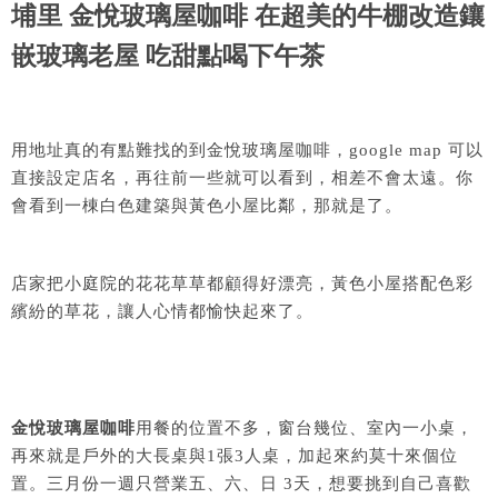
埔里 金悅玻璃屋咖啡 在超美的牛棚改造鑲
嵌玻璃老屋 吃甜點喝下午茶
用地址真的有點難找的到金悅玻璃屋咖啡，google map 可以
直接設定店名，再往前一些就可以看到，相差不會太遠。你
會看到一棟白色建築與黃色小屋比鄰，那就是了。
店家把小庭院的花花草草都顧得好漂亮，黃色小屋搭配色彩
繽紛的草花，讓人心情都愉快起來了。
金悅玻璃屋咖啡
用餐的位置不多，窗台幾位、室內一小桌，
再來就是戶外的大長桌與1張3人桌，加起來約莫十來個位
置。三月份一週只營業五、六、日 3天，想要挑到自己喜歡