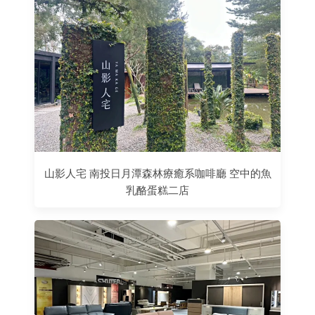
山影人宅 南投日月潭森林療癒系咖啡廳 空中的魚
乳酪蛋糕二店