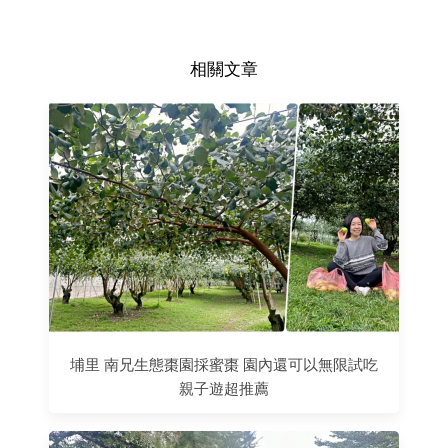
相關文章
埔里 南兄生態棗園採蜜棗 園內還可以無限試吃
親子遊超推薦