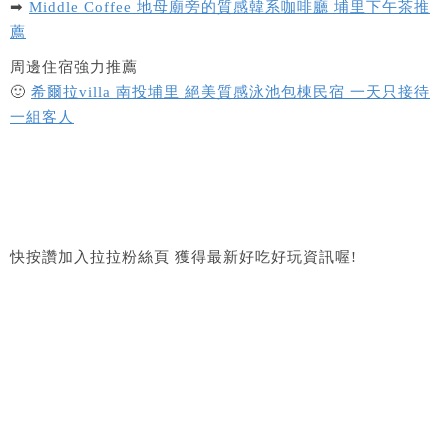
➡
Middle Coffee 地母廟旁的質感韓系咖啡廳 埔里下午茶推
薦
周邊住宿強力推薦
🙂
希爾拉villa 南投埔里 絕美質感泳池包棟民宿 一天只接待
一組客人
快按讚加入拉拉粉絲頁 獲得最新好吃好玩資訊喔!