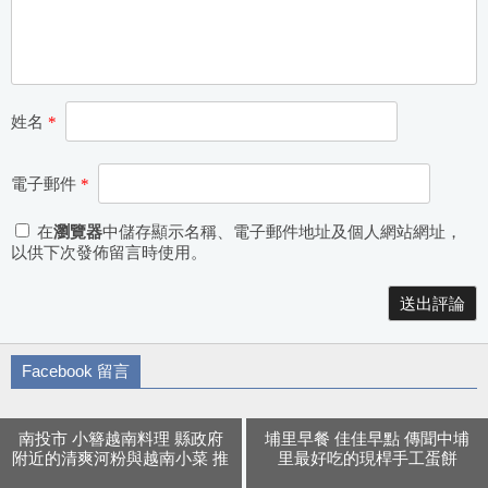
姓名
*
電子郵件
*
在
瀏覽器
中儲存顯示名稱、電子郵件地址及個人網站網址，
以供下次發佈留言時使用。
Alternative:
Facebook 留言
南投市 小簪越南料理 縣政府
埔里早餐 佳佳早點 傳聞中埔
附近的清爽河粉與越南小菜 推
里最好吃的現桿手工蛋餅
薦燒肉必點