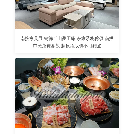
南投家具展 樹德半山夢工廠 崇維系統傢俱 南投
市民免費參觀 超殺絕版價不可錯過