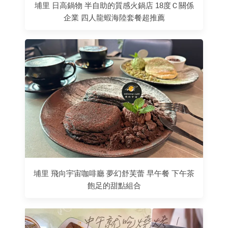
埔里 日高鍋物 半自助的質感火鍋店 18度Ｃ關係
企業 四人龍蝦海陸套餐超推薦
埔里 飛向宇宙咖啡廳 夢幻舒芙蕾 早午餐 下午茶
飽足的甜點組合