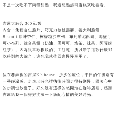
不是一次吃不下兩種甜點，我還想點起司蛋糕來吃看看。
吉屋大綜合 300元/袋
內含：焦糖杏仁脆片、巧克力核桃燕麥、義大利脆餅
Biscotti-原味杏仁、檸檬糖沙布列、布列塔尼酥餅、海鹽可
可小布列、綜合茶餅（奶油、黑可可、焙茶、抹茶、阿薩姆
紅茶）。因為很喜歡板娘的手工餅乾，所以帶了這款什麼都
吃得到的大綜合，這包我就帶回家慢慢享用了。
位在巷弄裡的吉屋K’s house，少少的座位，平日的午後別有
一番靜謐感。走進老時光裡彷彿時間走得特別慢，跟著心中
的步調也放慢了。好久沒有這樣的悠閒泡在咖啡店裡，感謝
吉屋給我一個好好沈澱一下紛亂心情的美好時光。