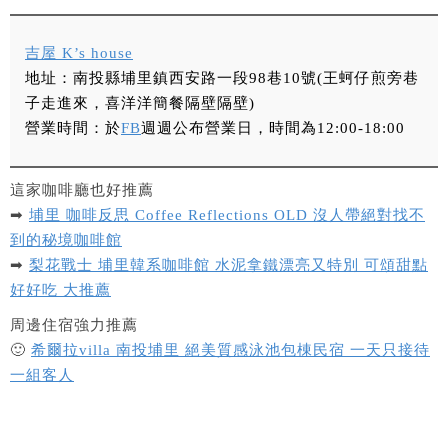
吉屋 K’s house
地址
：南投縣埔里鎮西安路一段98巷10號(王蚵仔煎旁巷
子走進來，喜洋洋簡餐隔壁隔壁)
營業時間：於
FB
週週公布營業日，時間為12:00-18:00
這家咖啡廳也好推薦
➡
埔里 咖啡反思 Coffee Reflections OLD 沒人帶絕對找不
到的秘境咖啡館
➡
梨花戰士 埔里韓系咖啡館 水泥拿鐵漂亮又特別 可頌甜點
好好吃 大推薦
周邊住宿強力推薦
🙂
希爾拉villa 南投埔里 絕美質感泳池包棟民宿 一天只接待
一組客人