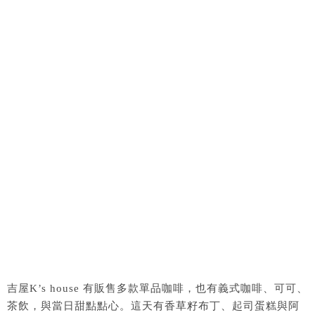
吉屋K’s house 有販售多款單品咖啡，也有義式咖啡、可可、
茶飲，與當日甜點點心。這天有香草籽布丁、起司蛋糕與阿