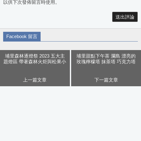
以供下次發佈留言時使用。
Alternative:
Facebook 留言
埔里森林逐燈祭 2023 五大主
埔里甜點下午茶 瀾島 漂亮的
題燈區 帶著森林火炬與松果小
玫瑰檸檬塔 抹茶塔 巧克力塔
提燈逛燈會
還有隱藏版千層蛋糕
上一篇文章
下一篇文章