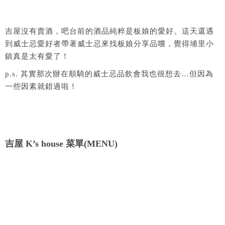
吉屋沒有賣酒，吧台前的酒品純粹是板娘的愛好。這天還遇
到威士忌愛好者帶著威士忌來找板娘分享品嚐，覺得埔里小
鎮真是太有愛了！
p.s. 其實那次辦在順騎的威士忌品飲會我也很想去…但因為
一些因素就錯過啦！
吉屋 K’s house 菜單(MENU)