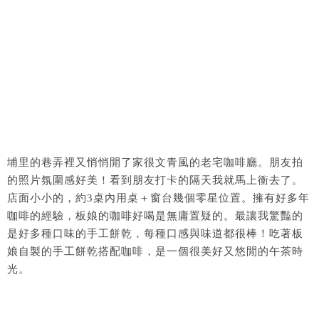
埔里的巷弄裡又悄悄開了家很文青風的老宅咖啡廳。朋友拍
的照片氛圍感好美！看到朋友打卡的隔天我就馬上衝去了。
店面小小的，約3桌內用桌＋窗台幾個零星位置。擁有好多年
咖啡的經驗，板娘的咖啡好喝是無庸置疑的。最讓我驚豔的
是好多種口味的手工餅乾，每種口感與味道都很棒！吃著板
娘自製的手工餅乾搭配咖啡，是一個很美好又悠閒的午茶時
光。