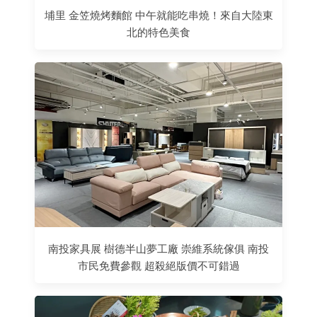
埔里 金笠燒烤麵館 中午就能吃串燒！來自大陸東
北的特色美食
南投家具展 樹德半山夢工廠 崇維系統傢俱 南投
市民免費參觀 超殺絕版價不可錯過