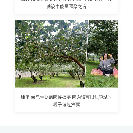
傳說中能量匯聚之處
埔里 南兄生態棗園採蜜棗 園內還可以無限試吃
親子遊超推薦