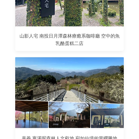
山影人宅 南投日月潭森林療癒系咖啡廳 空中的魚
乳酪蛋糕二店
嘉義 寒溪呢森林人文叡地 宛如仙境的賞櫻勝地