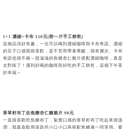
1+1 濃縮+卡布 120元(附一片手工餅乾)
這個品項好有趣，一次可以喝到濃縮咖啡與卡布奇諾。濃縮
的豆子口感我很喜歡，是不苦而帶著果酸，很有層次。卡布
奇諾也很不賴～甜滋滋的焦糖杏仁脆片搭配濃縮咖啡，真是
太對味了！遇到好喝的咖啡與好吃的手工餅乾，這個下午茶
好幸福～
香草籽布丁佐焦糖杏仁糖脆片 90元
一直很喜歡吃焦糖布丁，紮實口感的香草籽布丁吃起來很溫
潤，我最喜歡用湯匙挖小口小口再搭配焦糖液一同享用。要