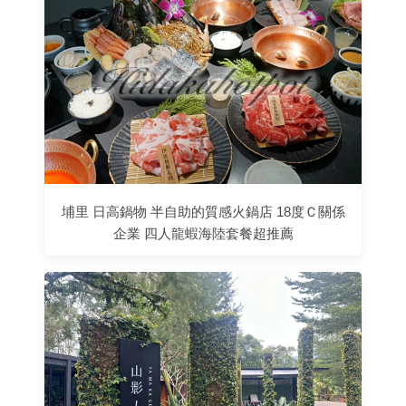
埔里 日高鍋物 半自助的質感火鍋店 18度Ｃ關係
企業 四人龍蝦海陸套餐超推薦