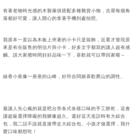
有著老物時光感的木製傢俱搭配多種雜貨小物，吉屋每個角
落都好可愛，讓人開心的拿著手機到處拍照。
我原本一直以為木板上夾著的小卡只是裝飾，近看才發現原
來是有在販售的明信片與小卡，好多文字都寫的讓人超有感
觸。請大家撥時間好好品味一下，喜歡就可以帶回家喔～
線香小座像一座座的山峰，好符合闆娘喜歡爬山的調性。
最讓人失心瘋的就是吧台旁各式各樣口味的手工餅乾，這會
讓超級選擇障礙的我猶豫超久。還好這天造訪時有大綜合
包，我二話不說就直接帶走大綜合包。小孩才做選擇，我什
麼口味都想吃！