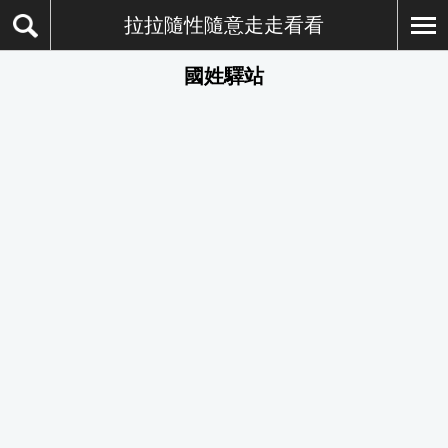
拉拉隨性隨意走走看看
國姓驛站