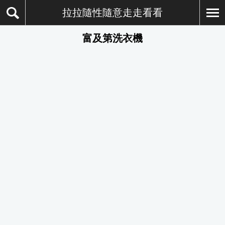
拉拉隨性隨意走走看看
富及第洗衣機