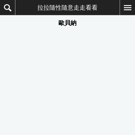
拉拉隨性隨意走走看看
歐貝納