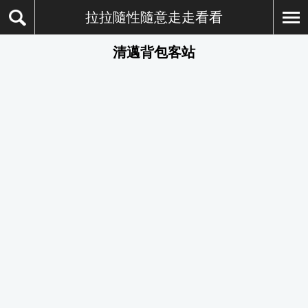
拉拉隨性隨意走走看看
清邁背包客站