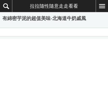
拉拉隨性隨意走走看看
有綿密芋泥的超值美味-北海道牛奶戚風