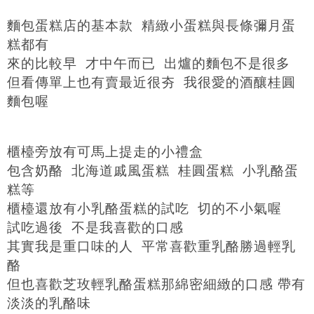
麵包蛋糕店的基本款 精緻小蛋糕與長條彌月蛋
糕都有
來的比較早 才中午而已 出爐的麵包不是很多
但看傳單上也有賣最近很夯 我很愛的酒釀桂圓
麵包喔
櫃檯旁放有可馬上提走的小禮盒
包含奶酪 北海道戚風蛋糕 桂圓蛋糕 小乳酪蛋
糕等
櫃檯還放有小乳酪蛋糕的試吃 切的不小氣喔
試吃過後 不是我喜歡的口感
其實我是重口味的人 平常喜歡重乳酪勝過輕乳
酪
但也喜歡芝玫輕乳酪蛋糕那綿密細緻的口感 帶有
淡淡的乳酪味