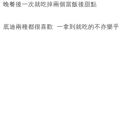
晚餐後一次就吃掉兩個當飯後甜點
底迪兩種都很喜歡 一拿到就吃的不亦樂乎