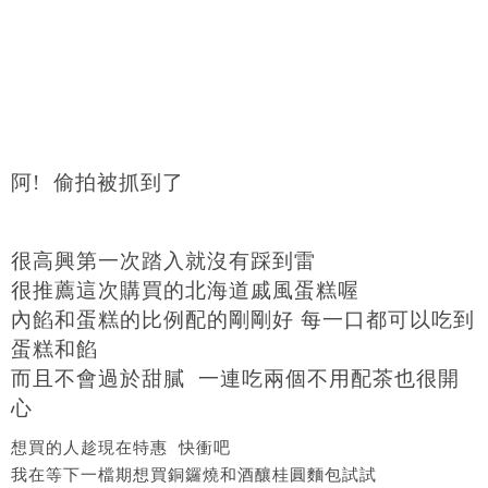
阿! 偷拍被抓到了
很高興第一次踏入就沒有踩到雷
很推薦這次購買的北海道戚風蛋糕喔
內餡和蛋糕的比例配的剛剛好 每一口都可以吃到
蛋糕和餡
而且不會過於甜膩 一連吃兩個不用配茶也很開
心
想買的人趁現在特惠 快衝吧
我在等下一檔期想買銅鑼燒和酒釀桂圓麵包試試