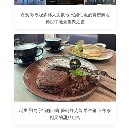
嘉義 寒溪呢森林人文叡地 宛如仙境的賞櫻勝地
傳說中能量匯聚之處
埔里 飛向宇宙咖啡廳 夢幻舒芙蕾 早午餐 下午茶
飽足的甜點組合