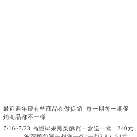
最近週年慶有些商品在做促銷 每一期每一期促
銷商品都不一樣
7/16~7/23 高纖椰果鳳梨酥買一盒送一盒 240元
波蘿麵包買一包送一包(一包3入) 54元