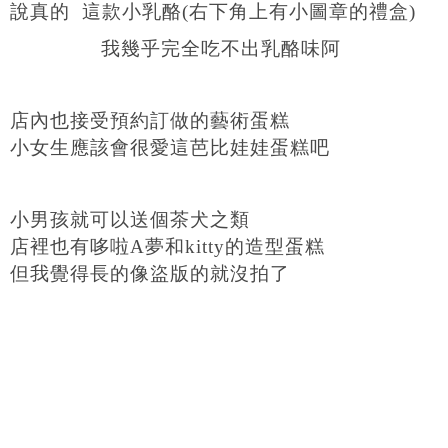
說真的 這款小乳酪(右下角上有小圖章的禮盒)
我幾乎完全吃不出乳酪味阿
店內也接受預約訂做的藝術蛋糕
小女生應該會很愛這芭比娃娃蛋糕吧
小男孩就可以送個茶犬之類
店裡也有哆啦A夢和kitty的造型蛋糕
但我覺得長的像盜版的就沒拍了