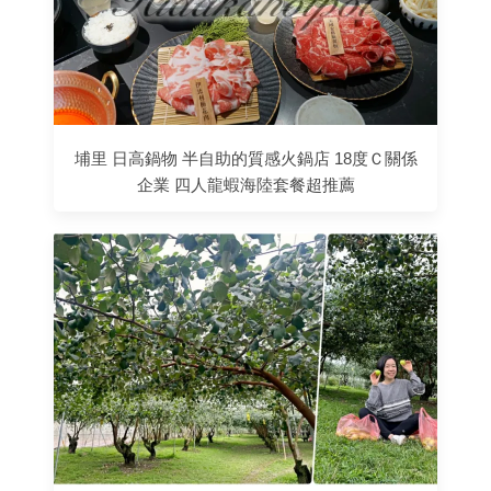
埔里 日高鍋物 半自助的質感火鍋店 18度Ｃ關係
企業 四人龍蝦海陸套餐超推薦