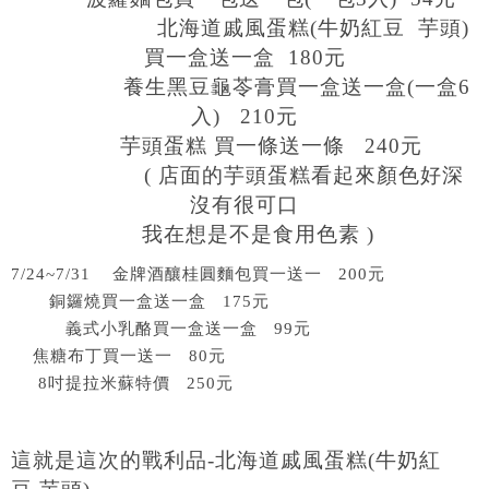
北海道戚風蛋糕(牛奶紅豆 芋頭)
買一盒送一盒 180元
養生黑豆龜苓膏買一盒送一盒(一盒6
入) 210元
芋頭蛋糕 買一條送一條 240元
( 店面的芋頭蛋糕看起來顏色好深
沒有很可口
我在想是不是食用色素 )
7/24~7/31 金牌酒釀桂圓麵包買一送一 200元
銅鑼燒買一盒送一盒 175元
義式小乳酪買一盒送一盒 99元
焦糖布丁買一送一 80元
8吋提拉米蘇特價 250元
這就是這次的戰利品-北海道戚風蛋糕(牛奶紅