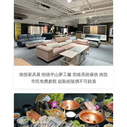
南投家具展 樹德半山夢工廠 崇維系統傢俱 南投
市民免費參觀 超殺絕版價不可錯過