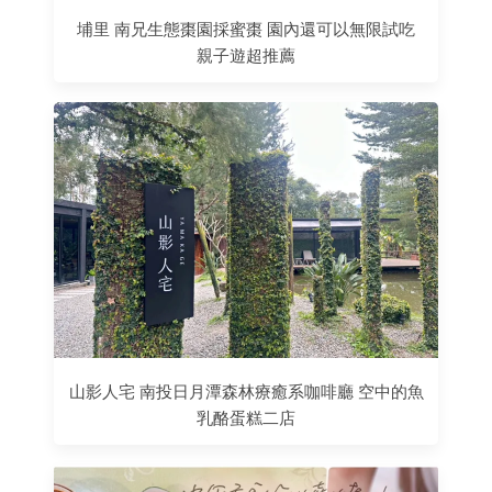
埔里 南兄生態棗園採蜜棗 園內還可以無限試吃
親子遊超推薦
山影人宅 南投日月潭森林療癒系咖啡廳 空中的魚
乳酪蛋糕二店