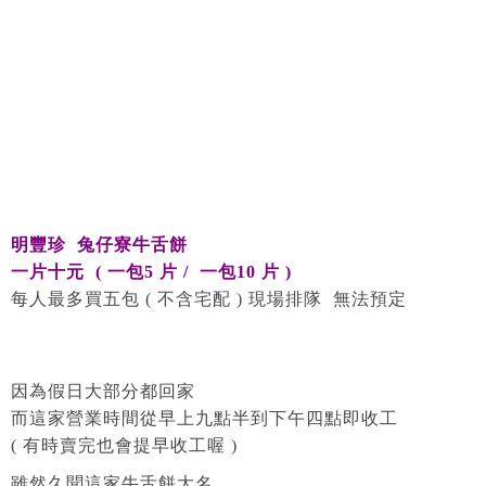
明豐珍 兔仔寮牛舌餅
一片十元 ( 一包5 片 / 一包10 片 )
每人最多買五包 ( 不含宅配 ) 現場排隊 無法預定
因為假日大部分都回家
而這家營業時間從早上九點半到下午四點即收工
( 有時賣完也會提早收工喔 )
雖然久聞這家牛舌餅大名