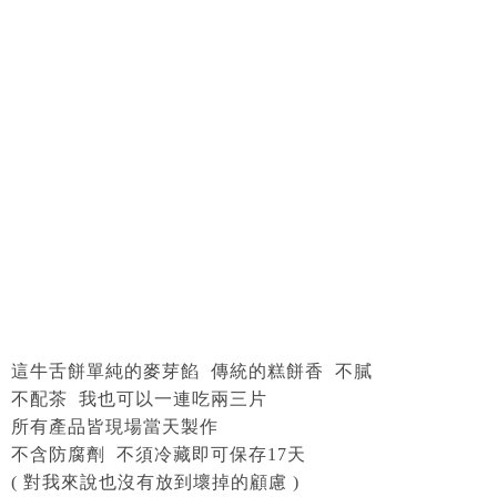
這牛舌餅單純的麥芽餡 傳統的糕餅香 不膩
不配茶 我也可以一連吃兩三片
所有產品皆現場當天製作
不含防腐劑 不須冷藏即可保存17天
( 對我來說也沒有放到壞掉的顧慮 )