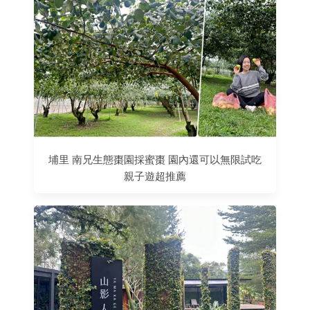
埔里 南兄生態棗園採蜜棗 園內還可以無限試吃
親子遊超推薦