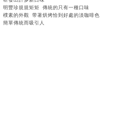
明豐珍規規矩矩 傳統的只有一種口味
樸素的外觀 带著烘烤恰到好處的淡咖啡色
簡單傳統而吸引人