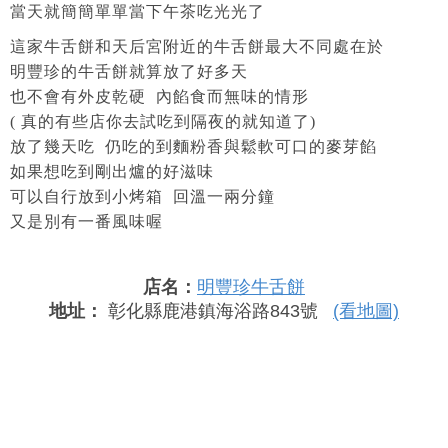
當天就簡簡單單當下午茶吃光光了
這家牛舌餅和天后宮附近的牛舌餅最大不同處在於
明豐珍的牛舌餅就算放了好多天
也不會有外皮乾硬 內餡食而無味的情形
( 真的有些店你去試吃到隔夜的就知道了
)
放了幾天吃 仍吃的到麵粉香與鬆軟可口的麥芽餡
如果想吃到剛出爐的好滋味
可以自行放到小烤箱 回溫一兩分鐘
又是別有一番風味喔
店名：
明豐珍牛舌餅
地址：
彰化縣鹿港鎮海浴路843號
(看地圖)