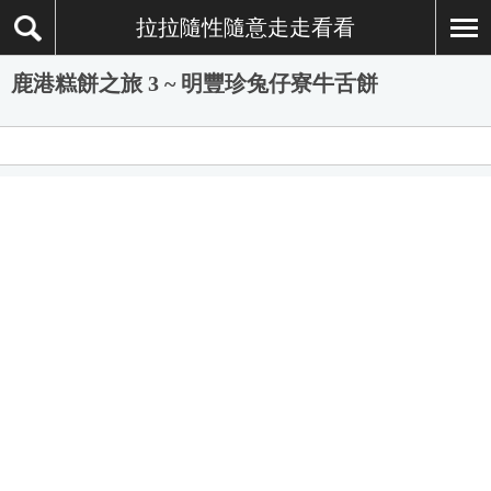
拉拉隨性隨意走走看看
鹿港糕餅之旅 3 ~ 明豐珍兔仔寮牛舌餅