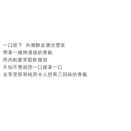
一口咬下 外層酥皮層次豐富
帶著一種烤過後的香氣
而內餡麥芽鬆軟微甜
不知不覺就想一口接著一口
去享受那單純而令人想再三回味的香氣