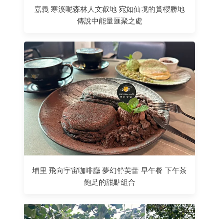
嘉義 寒溪呢森林人文叡地 宛如仙境的賞櫻勝地
傳說中能量匯聚之處
埔里 飛向宇宙咖啡廳 夢幻舒芙蕾 早午餐 下午茶
飽足的甜點組合