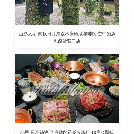
山影人宅 南投日月潭森林療癒系咖啡廳 空中的魚
乳酪蛋糕二店
埔里 日高鍋物 半自助的質感火鍋店 18度Ｃ關係