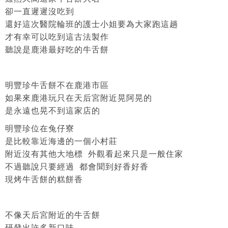
卻一直遲遲沒吃到
還好這次醫院輪班的護士小姐要為大家跑這趟
才有幸可以吃到這古法製作
聽說是鹿港最好吃的牛舌餅
明豐珍牛舌餅不在鹿港市區
如果來鹿港玩只在天后宮附近晃阿晃的
是永遠也晃不到這家店的
明豐珍位在兔仔寮
是比較靠近海邊的一個小村莊
附近沒有其他大地標 外觀看起來只是一般住家
不過聽說只要經過 都會聞到好香好香
現烤牛舌餅的糕餅香
不像天后宮附近的牛舌餅
研發出許多新口味