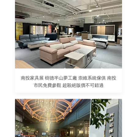
南投家具展 樹德半山夢工廠 崇維系統傢俱 南投
市民免費參觀 超殺絕版價不可錯過