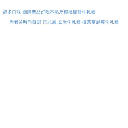
超多口味 團購聖品好吃不黏牙櫻桃爺爺牛軋糖
周老爸時尚餅舖 日式風 玄米牛軋糖 櫻葉蔓越莓牛軋糖