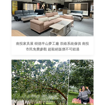
南投家具展 樹德半山夢工廠 崇維系統傢俱 南投
市民免費參觀 超殺絕版價不可錯過