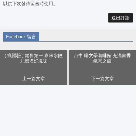
以供下次發佈留言時使用。
Alternative:
Facebook 留言
( 瘋體驗 ) 銷售第一 嘉味水餃
台中 啡文學咖啡館 充滿書香
九層塔好滋味
氣息之處
上一篇文章
下一篇文章