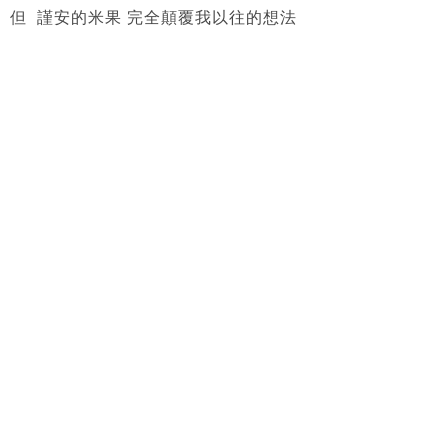
但 謹安的米果 完全顛覆我以往的想法