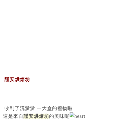
謹安烘焙坊
收到了沉澱澱 一大盒的禮物啦
這是來自
謹安烘焙坊
的美味呢