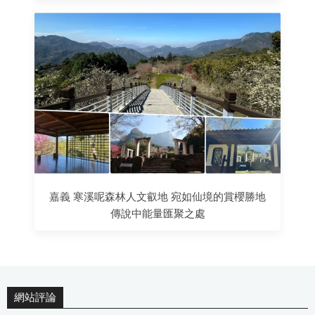
嘉義 寒溪呢森林人文叡地 宛如仙境的賞櫻勝地
傳說中能量匯聚之處
網站評論