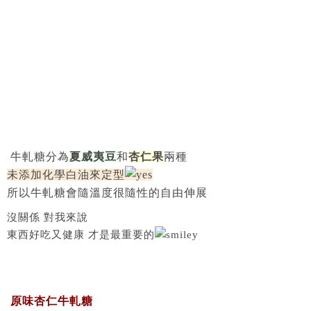
牛軋糖分為
夏威夷豆
和
杏仁果
兩種
未添加化學白油來定型
所以牛軋糖會隨溫度很隨性的自由伸展
沒關係 對我來說
東西好吃又健康 才是最重要的
原味杏仁牛軋糖