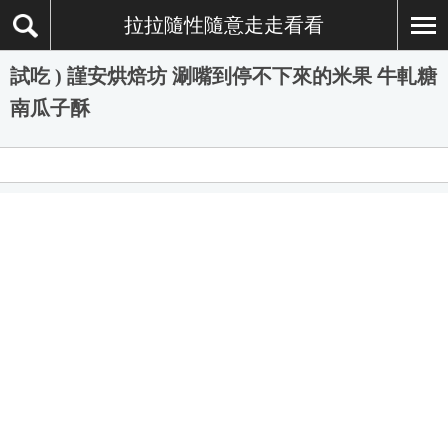
拉拉隨性隨意走走看看
試吃 ) 謹安烘焙坊 涮嘴到停不下來的米果 牛軋糖
南瓜子酥