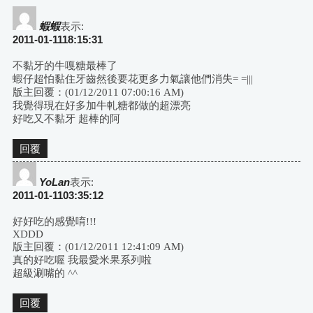
蝦蝦
表示:
2011-01-1118:15:31
不黏牙的牛嘎糖最棒了
蝦仔超怕黏住牙齒然後要花更多力氣讓他們消失= =|||
版主回覆：(01/12/2011 07:00:16 AM)
我覺得現在好多加牛軋糖都做的超漂亮
好吃又不黏牙 超棒的阿
回覆
YoLan
表示:
2011-01-1103:35:12
好好吃的感覺唷!!!
XDDD
版主回覆：(01/12/2011 12:41:09 AM)
真的好吃喔 我最愛米果系列啦
超級涮嘴的 ^^
回覆