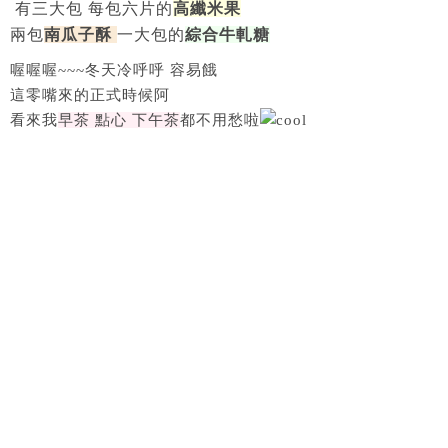
有三大包 每包六片的
高纖米果
兩包
南瓜子酥
一大包的
綜合牛軋糖
喔喔喔~~~冬天冷呼呼 容易餓
這零嘴來的正式時候阿
看來我
早茶 點心 下午茶
都不用愁啦