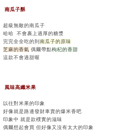
南瓜子酥
超級無敵的南瓜子
哈哈 不會裹上過厚的糖漿
完完全全吃的到
南瓜子的原味
芝麻的香氣
偶爾帶點
枸杞的香甜
這款不會過甜喔
風味高纖米果
以往對米果的印象
好像就是路邊發財車賣的爆米香吧
印象中 就是款樸實的滋味
偶爾想起會買 但好像又沒有太大的印象