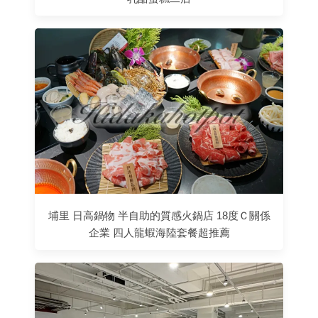
埔里 日高鍋物 半自助的質感火鍋店 18度Ｃ關係
企業 四人龍蝦海陸套餐超推薦