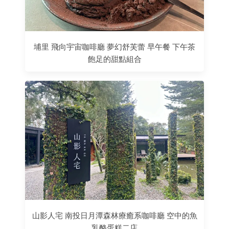
埔里 飛向宇宙咖啡廳 夢幻舒芙蕾 早午餐 下午茶
飽足的甜點組合
山影人宅 南投日月潭森林療癒系咖啡廳 空中的魚
乳酪蛋糕二店