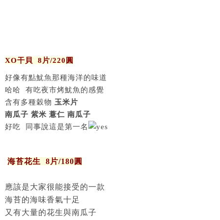
XO干貝 8片/220圓
好像有點魷魚那種海洋的味道
哈哈 有吃夜市烤魷魚的感覺
含有多種穀物
玉米片
南瓜子 紫米 薏仁 南瓜子
好吃 同事說這是第一名
海苔花生 8片/180圓
應該是大家很能接受的一款
海苔的海味香氣十足
又有大量的花生與南瓜子