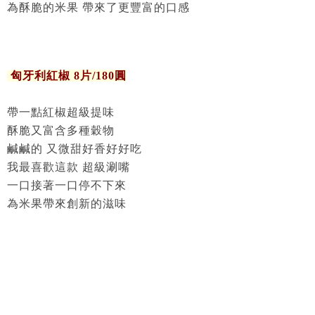
為酥脆的米果 帶來了更豐富的口感
匈牙利紅椒 8片/180圓
帶一點紅椒超級提味
酥脆又富含多種穀物
鹹鹹的 又微甜好香好好吃
我最喜歡這款 超級涮嘴
一口接著一口停不下來
為米果帶來創新的滋味