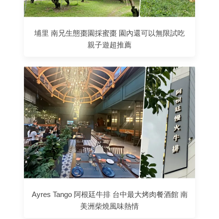
埔里 南兄生態棗園採蜜棗 園內還可以無限試吃
親子遊超推薦
Ayres Tango 阿根廷牛排 台中最大烤肉餐酒館 南
美洲柴燒風味熱情