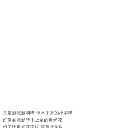
真是越吃越涮嘴 停不下來的小零嘴
好像看電影時手上拿的爆米花
但又比爆米花不膩 更富含風味