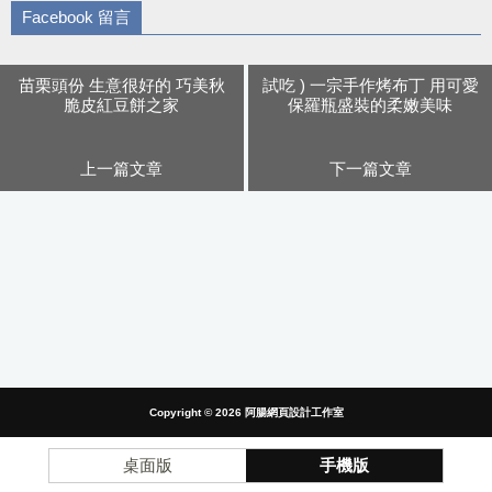
Facebook 留言
苗栗頭份 生意很好的 巧美秋
試吃 ) 一宗手作烤布丁 用可愛
脆皮紅豆餅之家
保羅瓶盛裝的柔嫩美味
上一篇文章
下一篇文章
Copyright © 2026
阿腸網頁設計工作室
桌面版
手機版