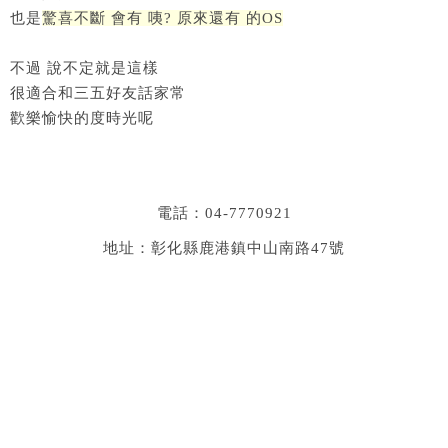
也是
驚喜不斷 會有 咦? 原來還有 的OS
不過 說不定就是這樣
很適合和三五好友話家常
歡樂愉快的度時光呢
電話：04-7770921
地址：彰化縣鹿港鎮中山南路47號