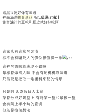
這黑豆乾好像有凍過
裡面滿滿
蜂巢形狀
所以
吸滿了滷汁
飽富滷汁的豆乾和豆皮就好好吃阿
這家店有這樣的裝潢
卻不會有嚇死人的價位很值得一推
這裡的魯味算表現不錯喔
每樣都燉煮入味 不會有硬梆梆沒味道
只能硬是挖取一堆醬料來配的情形
只是阿 因為假日人太多
菜都分成好幾盤上 有時第一盤和最後一盤
會有隔上半小時的窘境
但若是換個想法