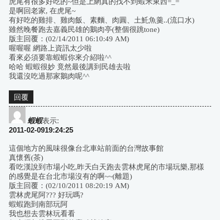
虎尾有很多好吃的~但是上網真的找不到蝦米東西=_=
是啊回老家, 在虎尾~
有好吃的雞排、雞肉飯、素麵、肉圓、土魠魚羹..(流口水)
雖然晚餐跑去嘉義民雄的鵝肉亭(整個很跳tone)
版主回覆：(02/14/2011 06:10:49 AM)
喔喔喔 網路上資訊太少啦
看來必須要靠蝦蝦你來介紹啦^^
哈哈 蝦蝦很妙 竟然最後講到民雄去啦
我還沒吃過那家鵝肉呢^^
回覆
蝦蝦
表示:
2011-02-0919:24:25
這個地方的風味很像台北車站前面的台灣故事館
真懷舊(茶)
看吃漢說到市場小吃,昨天白天跑去雲林虎尾的市場玩樂,那樣
的感覺是在台北市場沒有的啊~~(離題)
版主回覆：(02/10/2011 08:20:19 AM)
雲林虎尾阿??? 好玩嗎?
蝦蝦跑到南部玩阿
我也想去雲林玩看看