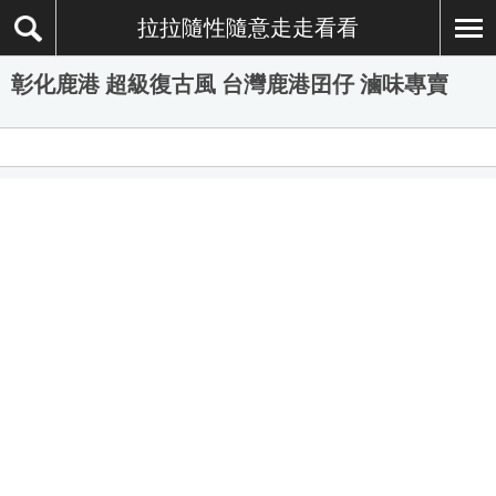
拉拉隨性隨意走走看看
彰化鹿港 超級復古風 台灣鹿港囝仔 滷味專賣