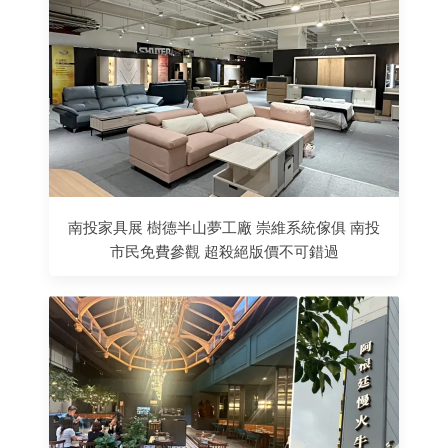
南投家具展 樹德半山夢工廠 崇維系統傢俱 南投
市民免費參觀 超殺絕版價不可錯過