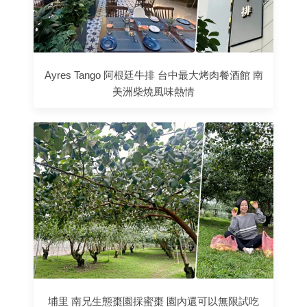
Ayres Tango 阿根廷牛排 台中最大烤肉餐酒館 南
美洲柴燒風味熱情
埔里 南兄生態棗園採蜜棗 園內還可以無限試吃