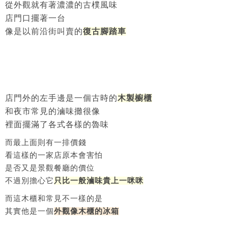
從外觀就有著濃濃的古樸風味
店門口擺著一台
像是以前沿街叫賣的
復古腳踏車
店門外的左手邊是一個古時的
木製櫥櫃
和夜市常見的滷味攤很像
裡面擺滿了各式各樣的魯味
而最上面則有一排價錢
看這樣的一家店原本會害怕
是否又是景觀餐廳的價位
不過別擔心它
只比一般滷味貴上一咪咪
而這木櫃和常見不一樣的是
其實他是一個
外觀像木櫃的冰箱