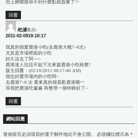
但上網都搜尋不到什麼點就放棄了^^
回覆
吃漢
表示:
2011-02-0919:10:17
我真的很愛鹿港小吃(去鹿港大概7~8次)
尤其是市場裡面的小吃
好久沒去了阿~~~
鹿港達人拉拉不如下次來篇鹿港小吃統整?
版主回覆：(02/10/2011 08:17:40 AM)
我也好愛市場內的小吃阿~
去鹿港7~8 次 看來真的很喜歡鹿港喔^^
等我把鹿港吃遍遍 再整理一個特輯好了~
回覆
網站回應
發佈留言必須填寫的電子郵件地址不會公開。
必填欄位標示為
*