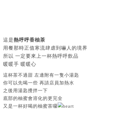
這是
熱呼呼香柚茶
用餐那時正值寒流肆虐到嚇人的境界
所以 一定要來上一杯熱呼呼飲品
暖暖手 暖暖心
這杯茶不過甜 左邊附有一隻小湯匙
你可以先喝一些 再請店員加熱水
之後用湯匙攪拌一下
底部的柚蜜會溶化的更完全
又是一杯好喝的柚蜜茶囉