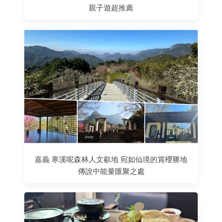
親子遊超推薦
嘉義 寒溪呢森林人文叡地 宛如仙境的賞櫻勝地
傳說中能量匯聚之處