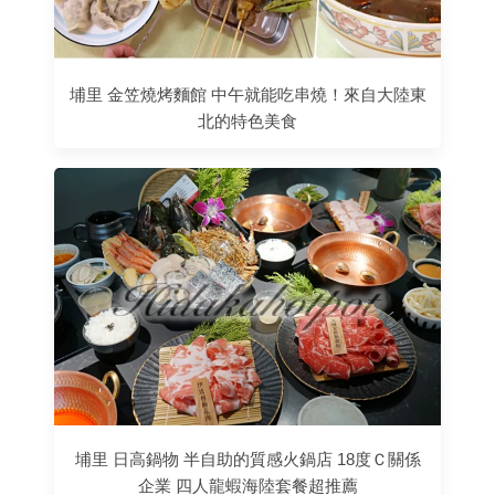
埔里 金笠燒烤麵館 中午就能吃串燒！來自大陸東
北的特色美食
埔里 日高鍋物 半自助的質感火鍋店 18度Ｃ關係
企業 四人龍蝦海陸套餐超推薦