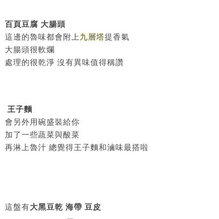
百頁豆腐 大腸頭
這邊的魯味都會附上
九層塔
提香氣
大腸頭很軟爛
處理的很乾淨 沒有異味值得稱讚
王子麵
會另外用碗盛裝給你
加了一些蔬菜與酸菜
再淋上魯汁 總覺得王子麵和滷味最搭啦
這盤有
大黑豆乾 海帶 豆皮