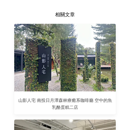
相關文章
山影人宅 南投日月潭森林療癒系咖啡廳 空中的魚
乳酪蛋糕二店