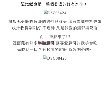
這燉飯也是一整個香濃的好有水準!!!
燉飯充分吸收蝦膏的濃郁與鮮美 還有異國香料香氣
收汁收得剛剛好
不過稀 又是我愛的濃郁與奶香
而且 重點來了!!!
裡面藏有好多
半融起司
讓喜愛起司的我拚命吃
每吃到一口含有起司的燉飯 就超開心的~