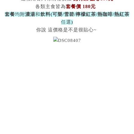
各類主食皆為
套餐價 180元
套餐
均附
濃湯
和
飲料(可樂/雪碧/檸檬紅茶/熱咖啡/熱紅茶
任選
)
你說 這價格是不是很貼心~