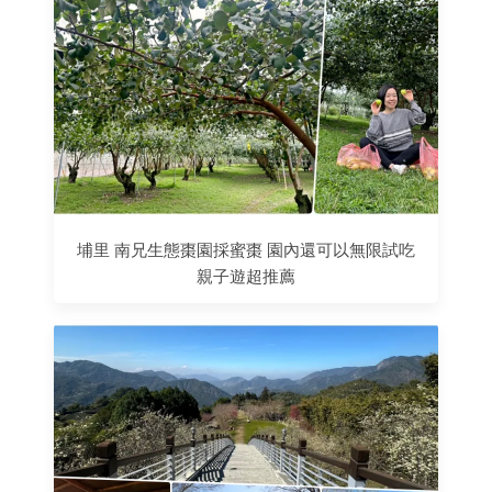
埔里 南兄生態棗園採蜜棗 園內還可以無限試吃
親子遊超推薦