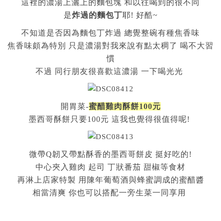
這裡的濃湯上灑上的麵包塊 和以往喝到的很不同
是
炸過的麵包丁
耶! 好酷~
不知道是否因為麵包丁炸過 總覺整碗有種焦香味
焦香味頗為特別 只是濃湯對我來說有點太稠了 喝不大習
慣
不過 同行朋友很喜歡這濃湯 一下喝光光
開胃菜-
蜜醋雞肉酥餅100元
墨西哥酥餅只要100元 這我也覺得很值得呢!
微帶Q韌又帶點酥香的墨西哥餅皮 挺好吃的!
中心夾入雞肉 起司 丁狀番茄 甜椒等食材
再淋上店家特製 用陳年葡萄酒與蜂蜜調成的蜜醋醬
相當清爽 你也可以搭配一旁生菜一同享用