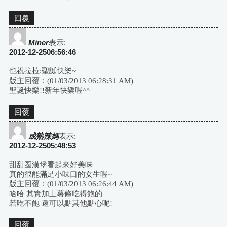
回覆
Miner
表示:
2012-12-2506:56:46
也祝拉拉:聖誕快樂~
版主回覆：(01/03/2013 06:28:31 AM)
聖誕快樂!!新年快樂喔^^
回覆
成熟辣媽
表示:
2012-12-2505:48:53
甜甜圈漢堡看起來好美味
真的很能滿足小味口的女生喔~
版主回覆：(01/03/2013 06:26:44 AM)
哈哈 其實加上薯條吃得飽的
若吃不飽 還可以點其他點心呢!
回覆