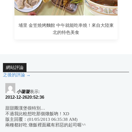
埔里 金笠燒烤麵館 中午就能吃串燒！來自大陸東
北的特色美食
網站評論
之後的評論 →
評
論
小璇璇
表示:
2012-12-2620:52:36
導
甜甜圈漢堡很特別…
不過我比較想吃那個燉飯吶！XD
航
版主回覆：(01/05/2013 06:35:38 AM)
兩種都好吃 燉飯裡面藏有邪惡的起司喔^^