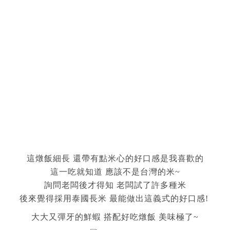
這燉飯細長 還帶有點米心的好口感是我喜歡的
這一吃就知道 應該不是台灣的米~
詢問老闆後才得知 老闆試了許多種米
後來覺得採用泰國長米 最能做出這義式的好口感!
大大又彈牙的鮮蝦 搭配好吃燉飯 美味極了~