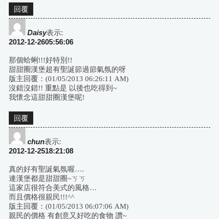
回覆
Daisy
表示:
2012-12-2605:56:06
那個蛤蜊!!!好特別!!
甜甜圈漢堡超有聖誕節過節氣氛的呀
版主回覆：(01/05/2013 06:26:11 AM)
沒錯沒錯!! 重點是 以後也吃得到~
我懷念這甜甜圈漢堡呢!
回覆
chun
表示:
2012-12-2518:21:08
真的好有聖誕氣氛喔….
連漢堡都是甜甜圈~ㄎㄎ
這家店很符合美式的風格…
而且價格很親民!!!^^
版主回覆：(01/05/2013 06:07:06 AM)
親民的價格 有創意又好吃的食物 讚~