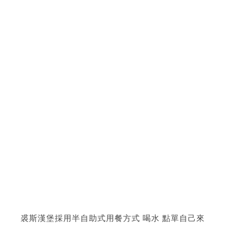
裘斯漢堡採用半自助式用餐方式 喝水 點單自己來