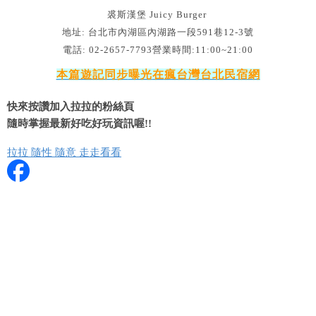
裘斯漢堡 Juicy Burger
地址: 台北市內湖區內湖路一段591巷12-3號
電話: 02-2657-7793營業時間:11:00~21:00
本篇遊記同步
曝光
在
瘋台灣台北民宿網
快來按讚加入拉拉的粉絲頁
隨時掌握最新好吃好玩資訊喔!!
拉拉 隨性 隨意 走走看看