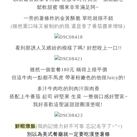
鬆軟甜蜜 嚐來非常滿足阿~
一旁的薯條炸的金黃酥脆 單吃就很不錯
(雖然重口味又被制約的我 還是拿了番茄醬來增味)
看到那誘人又繽紛的模樣了嗎? 好想咬上一口!!
雖然一個套餐180元 稱得上很平價
但這牛肉一點都不馬虎 帶著粉嫩色的他很Juicy的!
多汁牛肉吃的到肉汁與肉香
搭配上牛番茄 起司 碎堅果 生菜 一整個口感好豐富~
我好喜歡這聖誕甜甜圈漢堡呢!
鮮蝦燉飯
(我的記憶力好不可靠 忘記名字了>”<)
別以為美式餐廳就一定要吃漢堡薯條