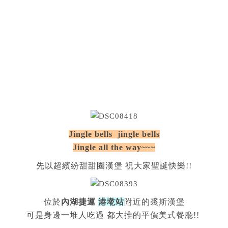
Jingle bells jingle bells
Jingle all the way~~~
先以超繽紛甜甜圈漢堡 祝大家聖誕快樂!!
位於
內湖捷運
港墘站
附近的裘斯漢堡
可是身邊一堆人吃過 都大推的平價美式餐廳!!