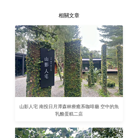
相關文章
山影人宅 南投日月潭森林療癒系咖啡廳 空中的魚
乳酪蛋糕二店