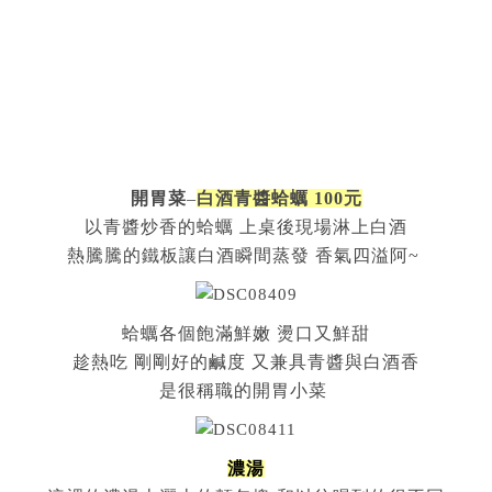
開胃菜
–
白酒青醬蛤蠣 100元
以青醬炒香的蛤蠣 上桌後現場淋上白酒
熱騰騰的鐵板讓白酒瞬間蒸發 香氣四溢阿~
蛤蠣各個飽滿鮮嫩 燙口又鮮甜
趁熱吃 剛剛好的鹹度 又兼具青醬與白酒香
是很稱職的開胃小菜
濃湯