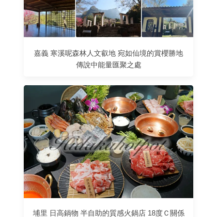
嘉義 寒溪呢森林人文叡地 宛如仙境的賞櫻勝地
傳說中能量匯聚之處
埔里 日高鍋物 半自助的質感火鍋店 18度Ｃ關係