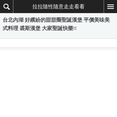
拉拉隨性隨意走走看看
台北內湖 好繽紛的甜甜圈聖誕漢堡 平價美味美
式料理 裘斯漢堡 大家聖誕快樂!!