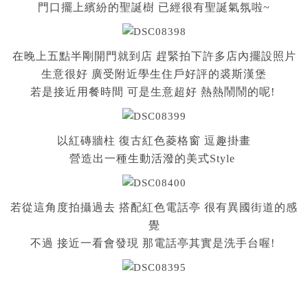
門口擺上繽紛的聖誕樹 已經很有聖誕氣氛啦~
在晚上五點半剛開門就到店 趕緊拍下許多店內擺設照片
生意很好 廣受附近學生住戶好評的裘斯漢堡
若是接近用餐時間 可是生意超好 熱熱鬧鬧的呢!
以紅磚牆柱 復古紅色菱格窗 逗趣掛畫
營造出一種生動活潑的美式Style
若從這角度拍攝過去 搭配紅色電話亭 很有異國街道的感
覺
不過 接近一看會發現 那電話亭其實是洗手台喔!