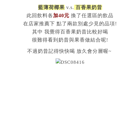
藍薄荷椰果
v.s.
百香果奶昔
此回飲料各
加40元
換了任選區的飲品
在店家推薦下 點了兩款別處少見的品項!
其中 我覺得百香果奶昔比較好喝
很難得看到奶昔與果香做結合呢!
不過奶昔記得快快喝 放久會分層喔~