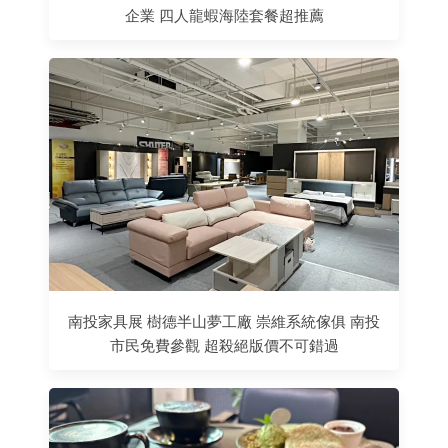
企業 四人龍蝦海陸套餐超推薦
南投家具展 樹德半山夢工廠 崇維系統傢俱 南投
市民免費參觀 超殺絕版價不可錯過