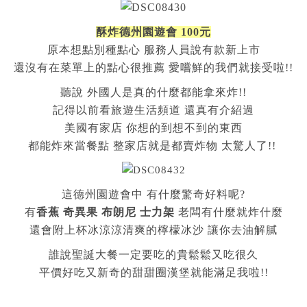
酥炸德州園遊會 100元
原本想點別種點心 服務人員說有款新上市
還沒有在菜單上的點心很推薦 愛嚐鮮的我們就接受啦!!
聽說 外國人是真的什麼都能拿來炸!!
記得以前看旅遊生活頻道 還真有介紹過
美國有家店 你想的到想不到的東西
都能炸來當餐點 整家店就是都賣炸物 太驚人了!!
這德州園遊會中 有什麼驚奇好料呢?
有
香蕉 奇異果 布朗尼 士力架
老闆有什麼就炸什麼
還會附上杯冰涼涼清爽的檸檬冰沙 讓你去油解膩
誰說聖誕大餐一定要吃的貴鬆鬆又吃很久
平價好吃又新奇的甜甜圈漢堡就能滿足我啦!!