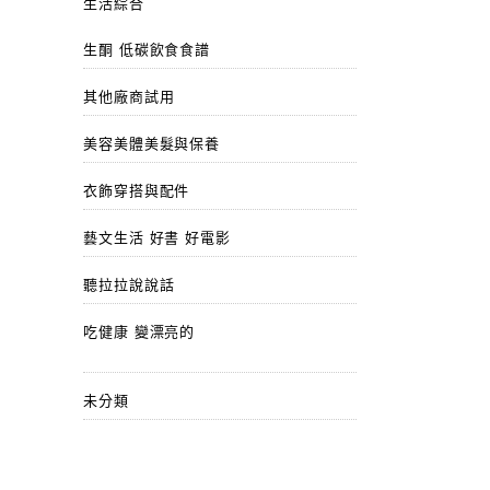
生活綜合
生酮 低碳飲食食譜
其他廠商試用
美容美體美髮與保養
衣飾穿搭與配件
藝文生活 好書 好電影
聽拉拉說說話
吃健康 變漂亮的
未分類