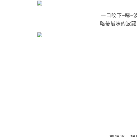
一口咬下~嗯~
略帶鹹味的波蘿