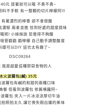
40元 提著就可以喝 不貴不貴~
用料不手軟 有一整顆的切片檸檬阿!!!
 有著濃烈的檸香 卻不會很酸
氣濃郁 兩者並進 恰到好處的甜度提味
好喝呢! 小妹妹說 若覺得不夠酸
吸管戳戳 戳檸檬 自己動手調整酸度
還可以DIY 這也太有趣了~
說 我是超愛這種邪惡食物的人
冰火波蘿包(鹹) 35元
的波蘿包有鹹的和甜的兩種口味
晚餐 但看到波蘿包 依舊嘴饞阿~
波蘿包 夾入一片冰涼涼厚切牛油
別拍照拍太久 讓它喪失剛出爐的美味