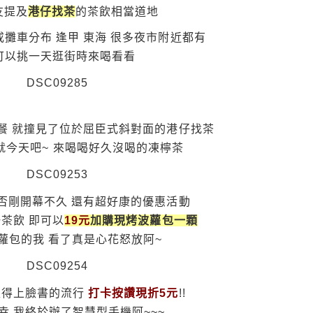
友提及
港仔找茶
的茶飲相當道地
攤車分布 逢甲 東海 很多夜市附近都有
可以挑一天逛街時來喝看看
餐 就撞見了位於屈臣式斜對面的港仔找茶
就今天吧~ 來喝喝好久沒喝的凍檸茶
否剛開幕不久 還有超好康的優惠活動
茶飲 即可以
19元
加購現烤波蘿包一顆
蘿包的我 看了真是心花怒放阿~
跟得上臉書的流行
打卡按讚現折5元
!!
幸 我終於辦了智慧型手機阿~~~