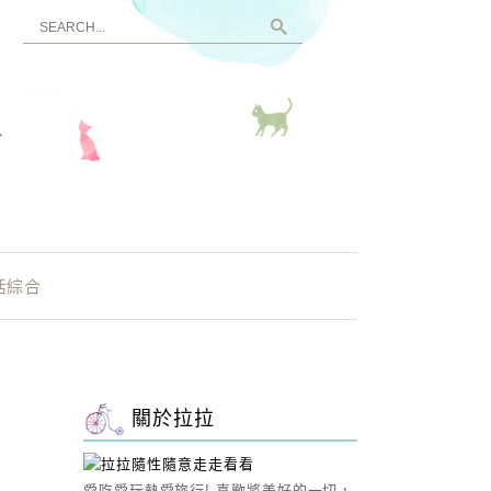
看
活綜合
關於拉拉
愛吃愛玩熱愛旅行! 喜歡將美好的一切，