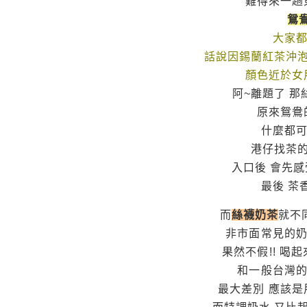
難得來一趟
鴛鴦
大家都
話說因錫蘭紅茶沖泡
顏色近於女
阿~離題了 
原來鴛鴦
什麼都可
港仔找茶
入口後 會先
最後 茶
而
絲襪奶茶
就不
非市面常見的奶
果然不假!! 喝
和一般台灣的
最大差別 應該是