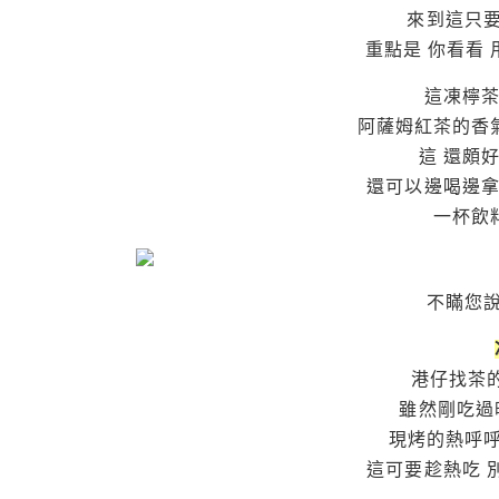
來到這只要
重點是 你看看 
這凍檸茶
阿薩姆紅茶的香
這 還頗
還可以邊喝邊拿
一杯飲料
不瞞您
港仔找茶
雖然剛吃過
現烤的熱呼呼
這可要趁熱吃 