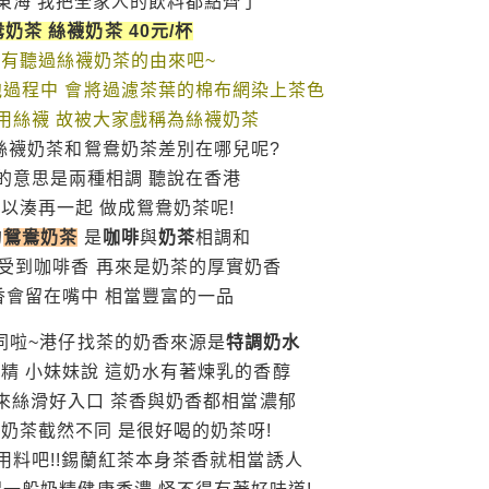
東海 我把全家人的飲料都點齊了
奶茶 絲襪奶茶 40元/杯
有聽過絲襪奶茶的由來吧~
過程中 會將過濾茶葉的棉布網染上茶色
用絲襪 故被大家戲稱為絲襪奶茶
那絲襪奶茶和鴛鴦奶茶差別在哪兒呢?
的意思是兩種相調 聽說在香港
以湊再一起 做成鴛鴦奶茶呢!
的
鴛鴦奶茶
是
咖啡
與
奶茶
相調和
感受到咖啡香 再來是奶茶的厚實奶香
香會留在嘴中 相當豐富的一品
同啦~港仔找茶的奶香來源是
特調奶水
精 小妹妹說 這奶水有著煉乳的香醇
起來絲滑好入口 茶香與奶香都相當濃郁
奶茶截然不同 是很好喝的奶茶呀!
用料吧!!錫蘭紅茶本身茶香就相當誘人