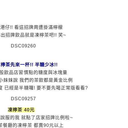
找港仔!! 看這招牌周遭掛滿檸檬
出招牌飲品就是凍檸茶吧!! 笑~
檸茶先來一杯!! 半糖少冰!!
般飲品店習慣點的糖度與冰塊量
小妹妹說 我們的茶飲都是黃金比例
 已經是半糖囉! 要不要先喝正常版看看?
凍檸茶 40元
被說服的我 就點了店家招牌比例啦~
茶餐廳的凍檸茶 都賣90元以上