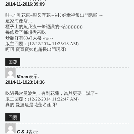
2014-11-2016:39:09
哇~才剛花東~現又宜花~拉拉好幸福常出門趴啦~~
這家海產店….
櫃子上的魚我沒一條認識的~哈)))))))))))
每條看了都想煮來吃
炒麵好有60好大盤~推~~
版主回覆：(12/22/2014 11:25:13 AM)
呵呵 寶哥寶妹也超長出門玩呀!
回覆
Miner
表示:
2014-11-1923:14:36
吃過幾次曼波魚，有到花蓮，當然更要一試了~
版主回覆：(12/22/2014 11:22:47 AM)
真的 曼波魚是花蓮名產呀!
回覆
C & J
表示: