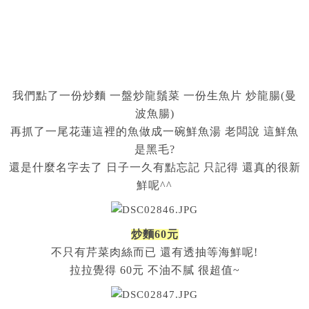
我們點了一份炒麵 一盤炒龍鬚菜 一份生魚片 炒龍腸(曼
波魚腸)
再抓了一尾花蓮這裡的魚做成一碗鮮魚湯 老闆說 這鮮魚
是黑毛?
還是什麼名字去了 日子一久有點忘記 只記得 還真的很新
鮮呢^^
炒麵60元
不只有芹菜肉絲而已 還有透抽等海鮮呢!
拉拉覺得 60元 不油不膩 很超值~