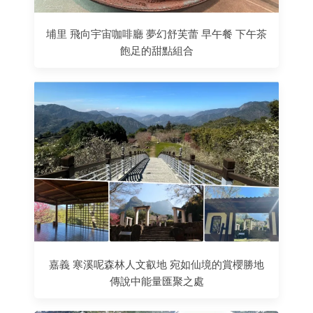
埔里 飛向宇宙咖啡廳 夢幻舒芙蕾 早午餐 下午茶
飽足的甜點組合
嘉義 寒溪呢森林人文叡地 宛如仙境的賞櫻勝地
傳說中能量匯聚之處