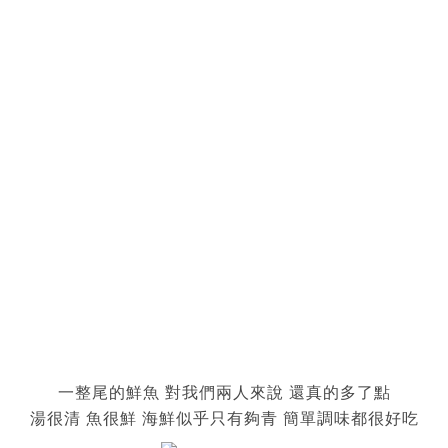
一整尾的鮮魚 對我們兩人來說 還真的多了點
湯很清 魚很鮮 海鮮似乎只有夠青 簡單調味都很好吃