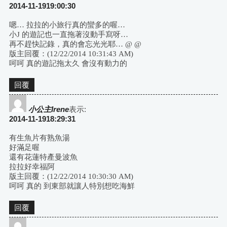
2014-11-1919:00:30
嗯… 拉拉的小旅行真的蠻多的喔…
小J 的遊記也一直拖著沒動手寫呀…
再不趕快記錄，真的會忘光光耶… @ @
版主回覆：(12/22/2014 10:31:43 AM)
呵呵 真的遊記拖太久 會沒有動力的
回覆
小公主Irene
表示:
2014-11-1918:29:31
有生魚片有熟魚湯
好滿足喔
還有花蓮特產曼波魚
拉拉好幸福阿
版主回覆：(12/22/2014 10:30:30 AM)
呵呵 真的 到東部就讓人特別想吃海鮮
回覆