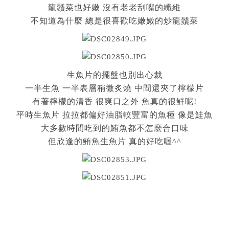
龍鬚菜也好嫩 沒有老老刮嘴的纖維
不知道為什麼 總是很喜歡吃嫩嫩的炒龍鬚菜
生魚片的擺盤也別出心裁
一半生魚 一半表層稍微炙燒 中間還夾了檸檬片
有著檸檬的清香 很爽口之外 魚真的很鮮呢!
平時生魚片 拉拉都偏好油脂較豐富的魚種 像是鮭魚
大多數時間吃到的鮪魚都不怎麼合口味
但欣逢的鮪魚生魚片 真的好吃喔^^