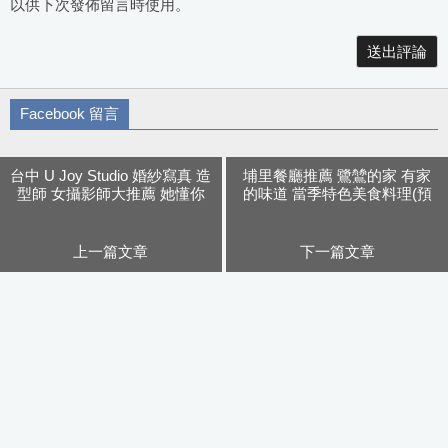
以供下次發佈留言時使用。
Alternative:
Facebook 留言
台中 U Joy Studio 婚紗寫真 造
埔里餐廳推薦 鷺鷥的家 有家
型師 女攝影師大推薦 她懂你
的味道 當季特色美食料理(預
要的感覺
約制)
上一篇文章
下一篇文章