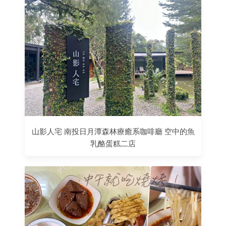
山影人宅 南投日月潭森林療癒系咖啡廳 空中的魚
乳酪蛋糕二店