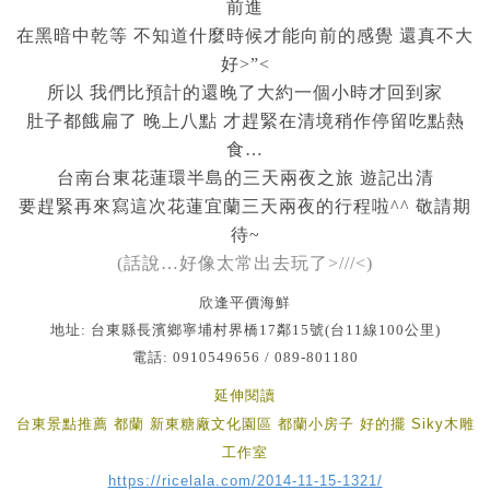
前進
在黑暗中乾等 不知道什麼時候才能向前的感覺 還真不大
好>”<
所以 我們比預計的還晚了大約一個小時才回到家
肚子都餓扁了 晚上八點 才趕緊在清境稍作停留吃點熱
食…
台南台東花蓮環半島的三天兩夜之旅 遊記出清
要趕緊再來寫這次花蓮宜蘭三天兩夜的行程啦^^ 敬請期
待~
(話說…好像太常出去玩了>///<)
欣逢平價海鮮
地址: 台東縣長濱鄉寧埔村界橋17鄰15號(台11線100公里)
電話: 0910549656 / 089-801180
延伸閱讀
台東景點推薦 都蘭 新東糖廠文化園區 都蘭小房子 好的擺 Siky木雕
工作室
https://ricelala.com/2014-11-15-1321/