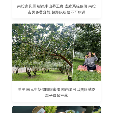
南投家具展 樹德半山夢工廠 崇維系統傢俱 南投
市民免費參觀 超殺絕版價不可錯過
埔里 南兄生態棗園採蜜棗 園內還可以無限試吃
親子遊超推薦