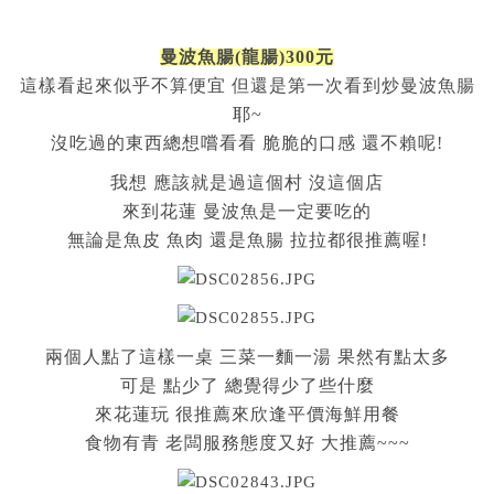
曼波魚腸(龍腸)300元
這樣看起來似乎不算便宜 但還是第一次看到炒曼波魚腸
耶~
沒吃過的東西總想嚐看看 脆脆的口感 還不賴呢!
我想 應該就是過這個村 沒這個店
來到花蓮 曼波魚是一定要吃的
無論是魚皮 魚肉 還是魚腸 拉拉都很推薦喔!
兩個人點了這樣一桌 三菜一麵一湯 果然有點太多
可是 點少了 總覺得少了些什麼
來花蓮玩 很推薦來欣逢平價海鮮用餐
食物有青 老闆服務態度又好 大推薦~~~