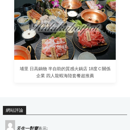
埔里 日高鍋物 半自助的質感火鍋店 18度Ｃ關係
企業 四人龍蝦海陸套餐超推薦
網站評論
天生一對寶
表示: