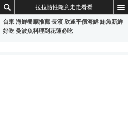
拉拉隨性隨意走走看看
台東 海鮮餐廳推薦 長濱 欣逢平價海鮮 鮪魚新鮮
好吃 曼波魚料理到花蓮必吃