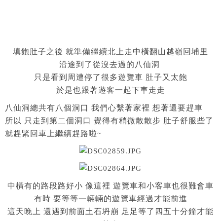
填飽肚子之後 就準備繼續北上走中橫翻山越嶺回埔里
沿途到了從沒去過的八仙洞
只是看到周遭停了很多遊覽車 肚子又太飽
於是也跟著遊客一起下車走走
八仙洞總共有八個洞口 我們心繫著家裡 想著還要趕車
所以 只走到第二個洞口 覺得有稍微散散步 肚子舒服些了
就趕緊回車上繼續趕路啦~
中橫有的路段路好小 像這裡 遊覽車和小客車也很難會車
有時 要等等一輛輛的遊覽車經過才能前進
這天晚上 還遇到前面土石坍崩 足足等了四五十分鐘才能