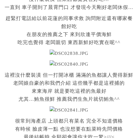
一直到 車子開到了晨霄門口 才發現今天剛好老闆休假…
趕緊打電話給以前花蓮的同事求救 詢問附近還有哪家餐
館好吃
在朋友的推薦之下 來到欣逢平價海鮮
吃完也覺得 老闆親切 東西新鮮好吃實在呢^^
這裡沒什麼裝潢 但一打開冰櫃 滿滿的魚都讓人覺得新鮮
老闆娘自豪的和我們介紹 這些幾乎都是這裡捕的
來東海岸 就是要吃這裡的魚最好
尤其…鮪魚很鮮 推薦我們生魚片就切鮪魚^^
很常到海產店 上頭都只有菜名 完全不知道價格
有時候 臉皮薄一點 也沒想要在點菜時先問價格
最後結帳時 金額卻會讓你大吃一驚>///<