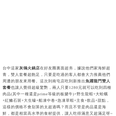
台中這家
灰鴿火鍋店
在好友圈裏面超夯，據說他們家海鮮超
青，雙人套餐超飽足，只要是吃過的客人都會大力推薦他們
周遭的朋友來用餐。這次到南屯店吃到新推出
魚躍龍門雙人
套餐
也讓人覺得超級驚艷，兩人只要1280元就可以吃到四種
肉品(其中一種還是prime等級的板腱牛)+野生龍蝦+大蛤蠣
+紅鰷石斑+大生蠔+船凍中卷+急凍草蝦+主食+飲品+甜點，
這樣的價格不會划算的太超過嗎？而且不管是肉品還是海
鮮，都是相當高水準的食材提供，讓人吃得滿意又超滿足呀~