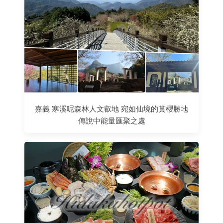
嘉義 寒溪呢森林人文叡地 宛如仙境的賞櫻勝地
傳說中能量匯聚之處