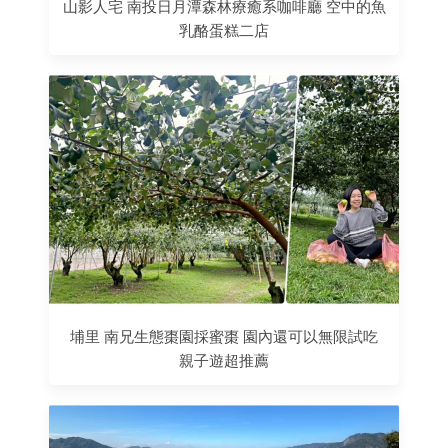
山影人宅 南投日月潭森林療癒系咖啡廳 空中的魚
乳酪蛋糕二店
埔里 南兄生態棗園採蜜棗 園內還可以無限試吃
親子遊超推薦