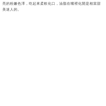
亮的粉嫩色澤，吃起來柔軟化口，油脂在嘴裡化開是相當甜
美迷人的。