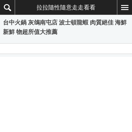
拉拉隨性隨意走走看看
台中火鍋 灰鴿南屯店 波士頓龍蝦 肉質絕佳 海鮮
新鮮 物超所值大推薦