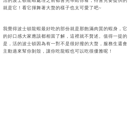
活的波士頓龍蝦處理之前都會先帶給你看，待會兒要提供的
就是它！看它揮舞著大螯的樣子也太可愛了吧~
我覺得波士頓龍蝦最好吃的部份就是那飽滿肉質的蝦身，它
的好口感大家應該都相當了解，這裡就不贅述。值得一提的
是，活的波士頓因為有一對不是很好撥的大螯，服務生還會
主動過來幫你剝殼，讓你吃龍蝦也可以吃很優雅呢！