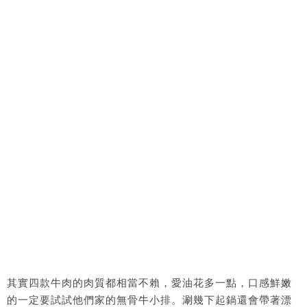
其實四款牛肉的肉質都相當不賴，愛油花多一點，口感鮮嫩
的一定要試試他們家的無骨牛小排。涮幾下起鍋還會帶著漂