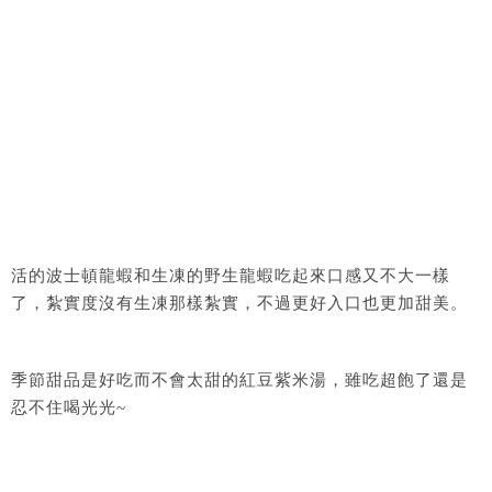
活的波士頓龍蝦和生凍的野生龍蝦吃起來口感又不大一樣
了，紮實度沒有生凍那樣紮實，不過更好入口也更加甜美。
季節甜品是好吃而不會太甜的紅豆紫米湯，雖吃超飽了還是
忍不住喝光光~