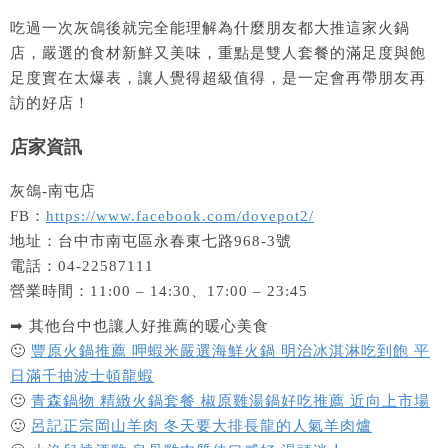
吃過一次灰鴿後就完全能理解為什麼朋友都大推這家火鍋
店，嚴選的食材新鮮又美味，重點是雙人套餐的滿足度與飽
足度實在太爆表，讓人覺得超級值得，是一定會再帶朋友再
訪的好店！
店家資訊
灰鴿-南屯店
FB：
https://www.facebook.com/dovepot2/
地址：台中市南屯區永春東七路968-3號
電話：04-22587111
營業時間：11:00 – 14:30、17:00 – 23:45
➡ 其他台中也讓人好推薦的暖心美食
🙂
豐原火鍋推薦 呷蝦米嚴選海鮮火鍋 明治冰淇淋吃到飽 平
日滿千抽波士頓龍蝦
🙂
青森鍋物 精緻火鍋套餐 椒原雞湯鍋好吃推薦 近向上市場
🙂
呂記正宗岡山羊肉 冬天要大排長龍的人氣羊肉爐