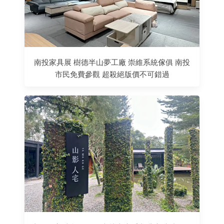
南投家具展 樹德半山夢工廠 崇維系統傢俱 南投
市民免費參觀 超殺絕版價不可錯過