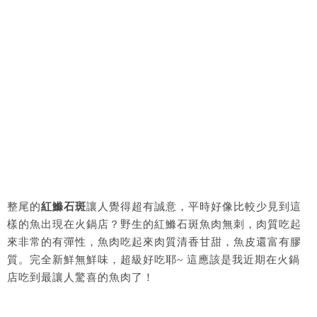
整尾的
紅鰷石斑
讓人覺得超有誠意，平時好像比較少見到這
樣的魚出現在火鍋店？野生的紅鰷石斑魚肉無刺，肉質吃起
來非常的有彈性，魚肉吃起來肉質清香甘甜，魚皮還富有膠
質。完全新鮮無鮮味，超級好吃耶~ 這應該是我近期在火鍋
店吃到最讓人驚喜的魚肉了！