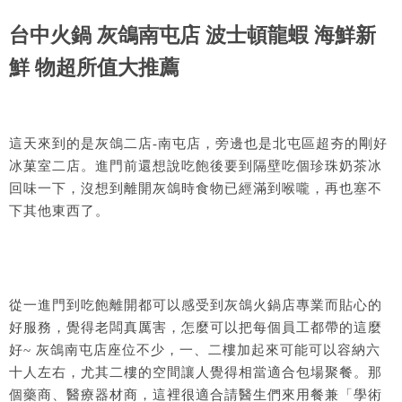
台中火鍋 灰鴿南屯店 波士頓龍蝦 海鮮新
鮮 物超所值大推薦
這天來到的是灰鴿二店-南屯店，旁邊也是北屯區超夯的剛好
冰菓室二店。進門前還想說吃飽後要到隔壁吃個珍珠奶茶冰
回味一下，沒想到離開灰鴿時食物已經滿到喉嚨，再也塞不
下其他東西了。
從一進門到吃飽離開都可以感受到灰鴿火鍋店專業而貼心的
好服務，覺得老闆真厲害，怎麼可以把每個員工都帶的這麼
好~ 灰鴿南屯店座位不少，一、二樓加起來可能可以容納六
十人左右，尤其二樓的空間讓人覺得相當適合包場聚餐。那
個藥商、醫療器材商，這裡很適合請醫生們來用餐兼「學術