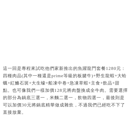
這一回是專程來試吃他們家新推出的魚躍龍門套餐1280元：
四種肉品(其中一種還是prime等級的板腱牛)+野生龍蝦+大蛤
蠣+紅鰷石斑+大生蠔+船凍中卷+急凍草蝦+主食+飲品+甜
點。也可像我們一樣加價128元將肉盤換成全牛肉。需要選擇
的部分為鍋底三選一，米麵二選一，飲物四選一，最後則是
可以加價30元將鍋底精華做成雜炊，不過我們已經吃不下了
直接放棄。