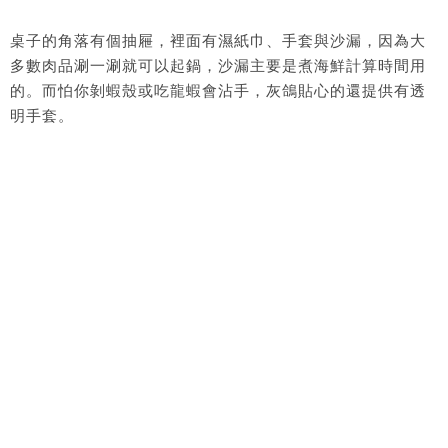
桌子的角落有個抽屜，裡面有濕紙巾、手套與沙漏，因為大
多數肉品涮一涮就可以起鍋，沙漏主要是煮海鮮計算時間用
的。而怕你剝蝦殼或吃龍蝦會沾手，灰鴿貼心的還提供有透
明手套。