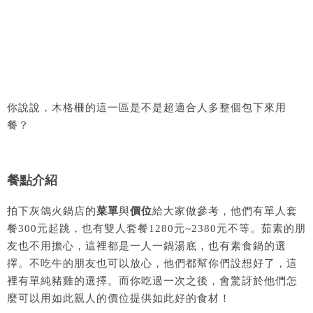
你說說，木格柵的這一區是不是超適合人多整個包下來用
餐？
餐點介紹
拍下灰鴿火鍋店的
菜單
與
價位
給大家做參考，他們有單人套
餐300元起跳，也有雙人套餐1280元~2380元不等。茹素的朋
友也不用擔心，這裡都是一人一鍋湯底，也有素食鍋的選
擇。不吃牛的朋友也可以放心，他們都幫你們設想好了，這
裡有單純豬雞的選擇。而你吃過一次之後，會驚訝於他們怎
麼可以用如此親人的價位提供如此好的食材！