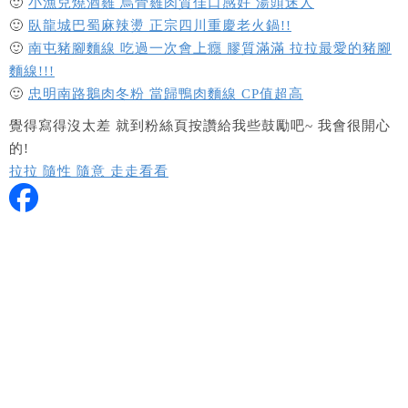
🙂
小漁兒燒酒雞 烏骨雞肉質佳口感好 湯頭迷人
🙂
臥龍城巴蜀麻辣燙 正宗四川重慶老火鍋!!
🙂
南屯豬腳麵線 吃過一次會上癮 膠質滿滿 拉拉最愛的豬腳
麵線!!!
🙂
忠明南路鵝肉冬粉 當歸鴨肉麵線 CP值超高
覺得寫得沒太差 就到粉絲頁按讚給我些鼓勵吧~ 我會很開心
的!
拉拉 隨性 隨意 走走看看