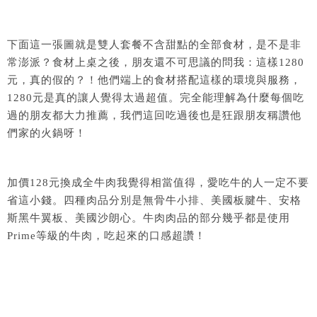
下面這一張圖就是雙人套餐不含甜點的全部食材，是不是非
常澎派？食材上桌之後，朋友還不可思議的問我：這樣1280
元，真的假的？！他們端上的食材搭配這樣的環境與服務，
1280元是真的讓人覺得太過超值。完全能理解為什麼每個吃
過的朋友都大力推薦，我們這回吃過後也是狂跟朋友稱讚他
們家的火鍋呀！
加價128元換成全牛肉我覺得相當值得，愛吃牛的人一定不要
省這小錢。四種肉品分別是無骨牛小排、美國板腱牛、安格
斯黑牛翼板、美國沙朗心。牛肉肉品的部分幾乎都是使用
Prime等級的牛肉，吃起來的口感超讚！