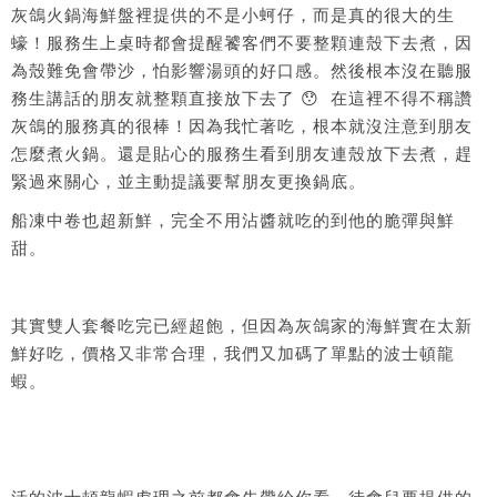
灰鴿火鍋海鮮盤裡提供的不是小蚵仔，而是真的很大的生
蠔！服務生上桌時都會提醒饕客們不要整顆連殼下去煮，因
為殼難免會帶沙，怕影響湯頭的好口感。然後根本沒在聽服
務生講話的朋友就整顆直接放下去了 😯 在這裡不得不稱讚
灰鴿的服務真的很棒！因為我忙著吃，根本就沒注意到朋友
怎麼煮火鍋。還是貼心的服務生看到朋友連殼放下去煮，趕
緊過來關心，並主動提議要幫朋友更換鍋底。
船凍中卷也超新鮮，完全不用沾醬就吃的到他的脆彈與鮮
甜。
其實雙人套餐吃完已經超飽，但因為灰鴿家的海鮮實在太新
鮮好吃，價格又非常合理，我們又加碼了單點的波士頓龍
蝦。