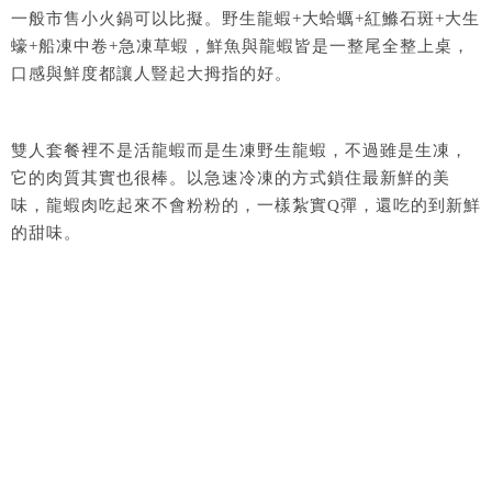
一般市售小火鍋可以比擬。野生龍蝦+大蛤蠣+紅鰷石斑+大生
蠔+船凍中卷+急凍草蝦，鮮魚與龍蝦皆是一整尾全整上桌，
口感與鮮度都讓人豎起大拇指的好。
雙人套餐裡不是活龍蝦而是生凍野生龍蝦，不過雖是生凍，
它的肉質其實也很棒。以急速冷凍的方式鎖住最新鮮的美
味，龍蝦肉吃起來不會粉粉的，一樣紮實Q彈，還吃的到新鮮
的甜味。