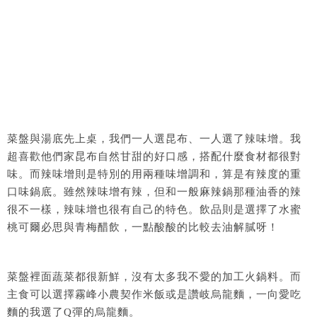
菜盤與湯底先上桌，我們一人選昆布、一人選了辣味增。我
超喜歡他們家昆布自然甘甜的好口感，搭配什麼食材都很對
味。而辣味增則是特別的用兩種味增調和，算是有辣度的重
口味鍋底。雖然辣味增有辣，但和一般麻辣鍋那種油香的辣
很不一樣，辣味增也很有自己的特色。飲品則是選擇了水蜜
桃可爾必思與青梅醋飲，一點酸酸的比較去油解膩呀！
菜盤裡面蔬菜都很新鮮，沒有太多我不愛的加工火鍋料。而
主食可以選擇霧峰小農契作米飯或是讚岐烏龍麵，一向愛吃
麵的我選了Q彈的烏龍麵。