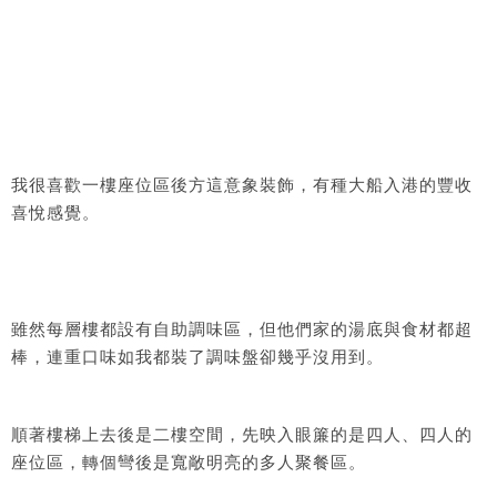
我很喜歡一樓座位區後方這意象裝飾，有種大船入港的豐收
喜悅感覺。
雖然每層樓都設有自助調味區，但他們家的湯底與食材都超
棒，連重口味如我都裝了調味盤卻幾乎沒用到。
順著樓梯上去後是二樓空間，先映入眼簾的是四人、四人的
座位區，轉個彎後是寬敞明亮的多人聚餐區。