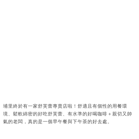
埔里終於有一家舒芙蕾專賣店啦！舒適且有個性的用餐環
境、鬆軟綿密的好吃舒芙蕾、有水準的好喝咖啡＋親切又帥
氣的老闆，真的是一個早午餐與下午茶的好去處。