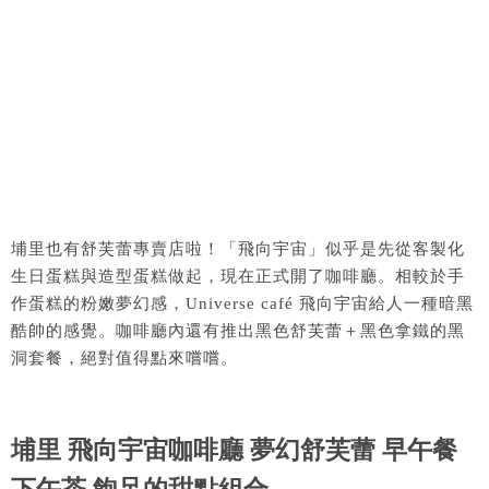
埔里也有舒芙蕾專賣店啦！「飛向宇宙」似乎是先從客製化
生日蛋糕與造型蛋糕做起，現在正式開了咖啡廳。相較於手
作蛋糕的粉嫩夢幻感，Universe café 飛向宇宙給人一種暗黑
酷帥的感覺。咖啡廳內還有推出黑色舒芙蕾＋黑色拿鐵的黑
洞套餐，絕對值得點來嚐嚐。
埔里 飛向宇宙咖啡廳 夢幻舒芙蕾 早午餐