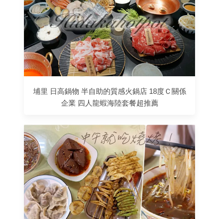
埔里 日高鍋物 半自助的質感火鍋店 18度Ｃ關係
企業 四人龍蝦海陸套餐超推薦