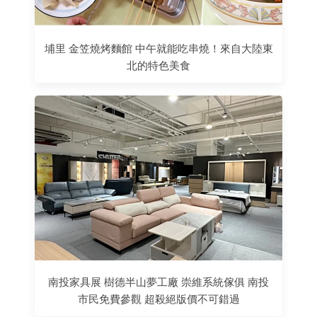
埔里 金笠燒烤麵館 中午就能吃串燒！來自大陸東
北的特色美食
南投家具展 樹德半山夢工廠 崇維系統傢俱 南投
市民免費參觀 超殺絕版價不可錯過