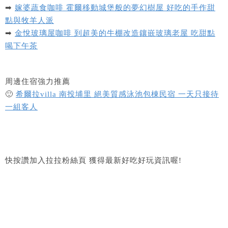
➡
嫁婆蔬食咖啡 霍爾移動城堡般的夢幻樹屋 好吃的手作甜
點與牧羊人派
➡
金悅玻璃屋咖啡 到超美的牛棚改造鑲嵌玻璃老屋 吃甜點
喝下午茶
周邊住宿強力推薦
🙂
希爾拉villa 南投埔里 絕美質感泳池包棟民宿 一天只接待
一組客人
快按讚加入拉拉粉絲頁 獲得最新好吃好玩資訊喔!