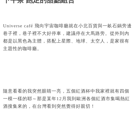
下午茶 飽足的甜點組合
Universe café 飛向宇宙咖啡廳就在小北百貨與一畝石鍋旁邊
巷子裡，巷子裡不大好停車，建議停在大馬路旁。從外到內
都是以黑色為主體，搭配上星際、地球、太空人，是家很有
主題性的咖啡廳。
隨意看看的我突然眼睛一亮，五個紅酒杯中我家裡就有四個
一模一樣的耶～那是某年12月我到歐洲各個紅酒市集喝熱紅
酒搜集來的，在台灣看到突然覺得好親切！