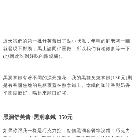
這天我們的第一批舒芙蕾出了點小狀況，年輕的帥老闆一瞄
就發現不對勁，馬上請同伴重做，所以我們有稍微多等一下
(也因此吃到好吃的甜燒餅)。
黑洞拿鐵有著不同的漂亮拉花，我的黑糖炙燒拿鐵(130元)則
是有香甜焦脆的焦糖覆蓋在熱拿鐵上。拿鐵的咖啡香與奶香
平衡度挺好，喝起來順口好喝。
黑洞舒芙蕾+黑洞拿鐵 350元
如果你跟我一樣是巧克力控，點個黑洞套餐準沒錯！巧克力