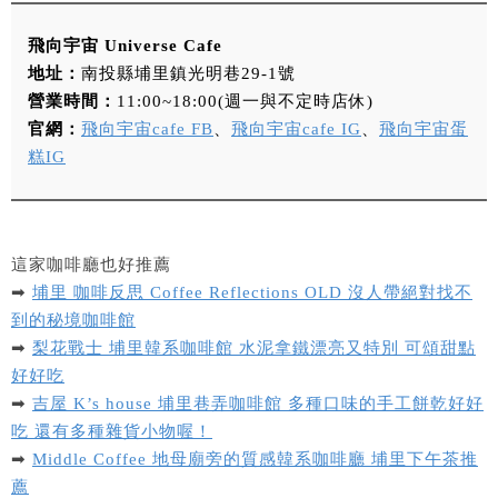
飛向宇宙 Universe Cafe
地址：
南投縣埔里鎮光明巷29-1號
營業時間：
11:00~18:00(週一與不定時店休)
官網：
飛向宇宙cafe FB
、
飛向宇宙cafe IG
、
飛向宇宙蛋
糕IG
這家咖啡廳也好推薦
➡
埔里 咖啡反思 Coffee Reflections OLD 沒人帶絕對找不
到的秘境咖啡館
➡
梨花戰士 埔里韓系咖啡館 水泥拿鐵漂亮又特別 可頌甜點
好好吃
➡
吉屋 K’s house 埔里巷弄咖啡館 多種口味的手工餅乾好好
吃 還有多種雜貨小物喔！
➡
Middle Coffee 地母廟旁的質感韓系咖啡廳 埔里下午茶推
薦