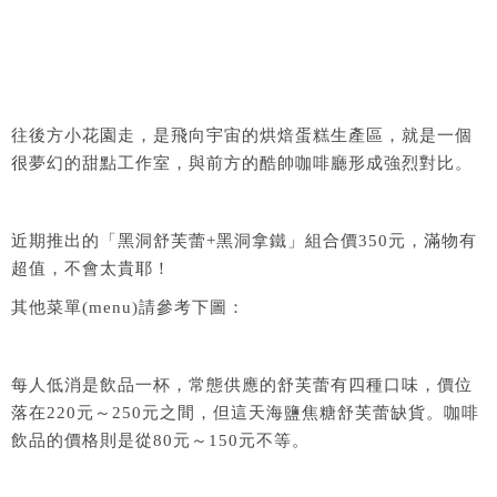
往後方小花園走，是飛向宇宙的烘焙蛋糕生產區，就是一個
很夢幻的甜點工作室，與前方的酷帥咖啡廳形成強烈對比。
近期推出的「黑洞舒芙蕾+黑洞拿鐵」組合價350元，滿物有
超值，不會太貴耶！
其他菜單(menu)請參考下圖：
每人低消是飲品一杯，常態供應的舒芙蕾有四種口味，價位
落在220元～250元之間，但這天海鹽焦糖舒芙蕾缺貨。咖啡
飲品的價格則是從80元～150元不等。