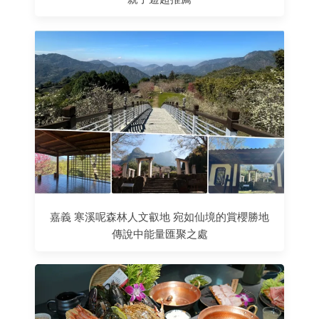
嘉義 寒溪呢森林人文叡地 宛如仙境的賞櫻勝地
傳說中能量匯聚之處