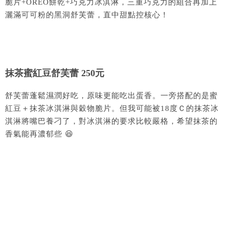
脆片+OREO餅乾+巧克力冰淇淋，三重巧克力的組合再加上
灑滿可可粉的黑洞舒芙蕾，直中甜點控核心！
抹茶蜜紅豆舒芙蕾 250元
舒芙蕾蓬鬆濕潤好吃，原味更能吃出蛋香。一旁搭配的是蜜
紅豆＋抹茶冰淇淋與穀物脆片。但我可能被18度Ｃ的抹茶冰
淇淋將嘴巴養刁了，對冰淇淋的要求比較嚴格，希望抹茶的
香氣能再濃郁些 😆