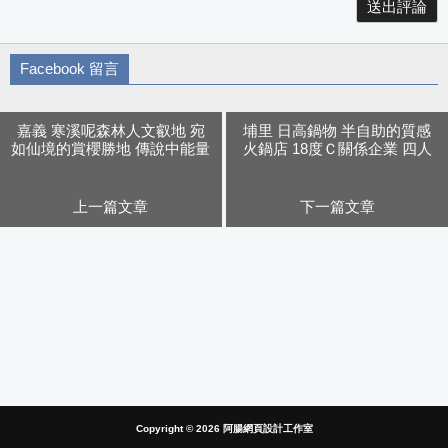
Facebook 留言
嘉義 寒溪呢森林人文叡地 宛
埔里 日高鍋物 半自助的質感
如仙境的賞櫻勝地 傳說中能量
火鍋店 18度Ｃ關係企業 四人
匯聚之處
龍蝦海陸套餐超推薦
上一篇文章
下一篇文章
Copyright © 2026
阿腸網頁設計工作室