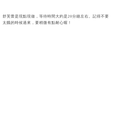
舒芙蕾是現點現做，等待時間大約是20分鐘左右。記得不要
太餓的時候過來，要稍微有點耐心喔！