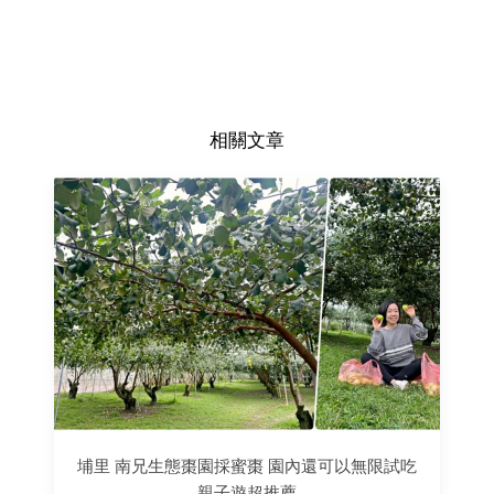
相關文章
埔里 南兄生態棗園採蜜棗 園內還可以無限試吃
親子遊超推薦