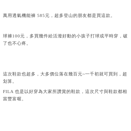
萬用透氣機能褲 585元，超多登山的朋友都是買這款。
球褲100元，多買幾件給活潑好動的小孩子打球或平時穿，破
了也不心疼。
這次鞋款也超多，大多價位落在幾百元~一千初就可買到，超
划算。
FILA 也是以好穿為大家所讚賞的鞋款，這次尺寸與鞋款都相
當豐富喔。