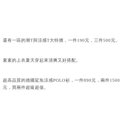
還有一區的潮T與涼感T大特價，一件190元，三件500元。
素素的上衣夏天穿起來清爽又好搭配。
超高品質的德國鯊魚涼感POLO衫，一件890元，兩件1500
元，買兩件超級超值。