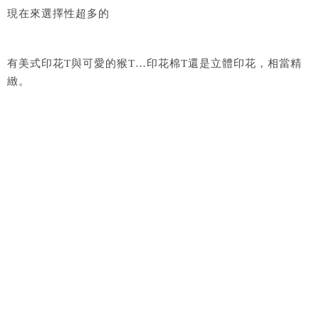
現在來選擇性超多的
有美式印花T與可愛的猴T…印花棉T還是立體印花，相當精
緻。