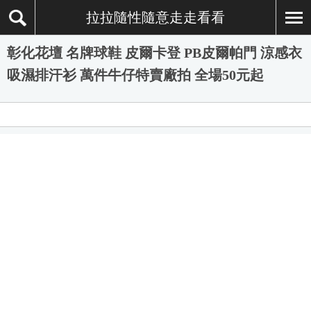
拉拉隨性隨意走走看看
彰化花壇 名牌球鞋 皮爾卡登 PB皮爾帕門 涼感衣
吸濕排汗衫 萬件牛仔特賣廠拍 全場50元起