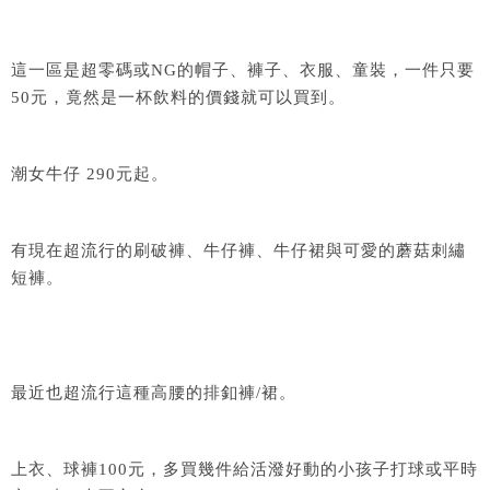
這一區是超零碼或NG的帽子、褲子、衣服、童裝，一件只要
50元，竟然是一杯飲料的價錢就可以買到。
潮女牛仔 290元起。
有現在超流行的刷破褲、牛仔褲、牛仔裙與可愛的蘑菇刺繡
短褲。
最近也超流行這種高腰的排釦褲/裙。
上衣、球褲100元，多買幾件給活潑好動的小孩子打球或平時