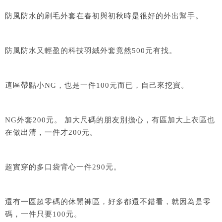
防風防水的刷毛外套在春初與初秋時是很好的外出幫手。
防風防水又輕盈的科技羽絨外套竟然500元有找。
這區帶點小NG，也是一件100元而已，自己來挖寶。
NG外套200元。 加大尺碼的朋友別擔心，有區加大上衣區也
在做出清，一件才200元。
超實穿的多口袋背心一件290元。
還有一區超零碼的休閒褲區，好多都還不錯看，就因為是零
碼，一件只要100元。