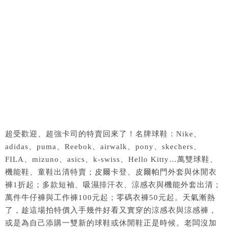
超受歡迎、超強卡司的特賣回來了！名牌球鞋：Nike、
adidas、puma、Reebok、airwalk、pony、skechers、
FILA、mizuno、asics、k-swiss、Hello Kitty…萬雙球鞋、
機能鞋、童鞋出清特賣；皮爾卡登、皮爾帕門外套與休閒衣
褲1折起；多款短袖、吸濕排汗衣、涼感衣與機能外套出清；
萬件牛仔褲與工作褲100元起；零碼衣褲50元起。天氣漸熱
了，趁這場拍特價入手幾件好看又實穿的涼感衣與涼感褲，
或是為自己添購一雙新的球鞋或休閒鞋正是時候。老闆沒加