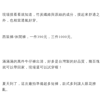
現場摸看看就知道，竹炭纖維與原絲的成分，摸起來舒適之
外，也相當透氣好穿。
西裝褲/休閒褲，一件390元，三件1000元。
滿滿滿的萬件牛仔褲出清，好多是台灣製的好品質，幾百塊
就可以帶回家，現場還可以試穿喔！
夏天到了，這次廠拍準備超多短褲，款式多到讓人眼花撩
亂。