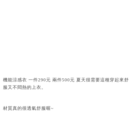
機能涼感衣 一件290元 兩件500元 夏天很需要這種穿起來舒
服又不悶熱的上衣。
材質真的很透氣舒服喔~