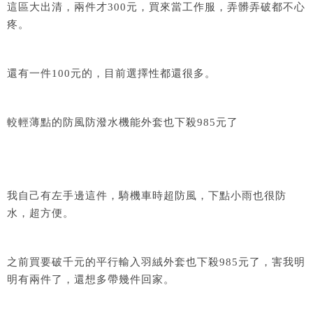
這區大出清，兩件才300元，買來當工作服，弄髒弄破都不心
疼。
還有一件100元的，目前選擇性都還很多。
較輕薄點的防風防潑水機能外套也下殺985元了
我自己有左手邊這件，騎機車時超防風，下點小雨也很防
水，超方便。
之前買要破千元的平行輸入羽絨外套也下殺985元了，害我明
明有兩件了，還想多帶幾件回家。