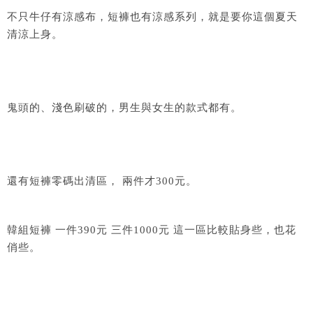
不只牛仔有涼感布，短褲也有涼感系列，就是要你這個夏天
清涼上身。
鬼頭的、淺色刷破的，男生與女生的款式都有。
還有短褲零碼出清區， 兩件才300元。
韓組短褲 一件390元 三件1000元 這一區比較貼身些，也花
俏些。