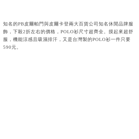
知名的PB皮爾帕門與皮爾卡登兩大百貨公司知名休閒品牌服
飾，下殺2折左右的價格，POLO衫尺寸超齊全。摸起來超舒
服，機能涼感且吸濕排汗，又是台灣製的POLO衫一件只要
590元。