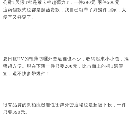
公雞T與猴T都是萊卡棉超彈力T，一件290元 兩件500元
這兩個款式也都是超熱賣款，我自己就帶了好幾件回家，太
便宜又好穿了。
夏日抗UV的輕薄防曬外套這裡也不少，收納起來小小包，攜
帶超方便。現在下殺一件只要200元，比市面上的棉T還便
宜，還不快多帶幾件！
很有品質的凱柏龍機能性衝鋒外套這場也是超級下殺，一件
只要390元。