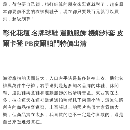
薪，荷包要自己顧，精打細算的朋友來逛逛就對了，超多原
本都要價不斐的衣褲與鞋子，現在都只要幾百元就可以買
到，超級划算！
彰化花壇 名牌球鞋 運動服飾 機能外套 皮
爾卡登 PB皮爾帕門特價出清
海淯廠拍的店面超大，入口左手邊是超多短袖上衣、機能衣
褲與萬件牛仔褲，右手邊則是超多知名品牌的球鞋、休閒
鞋、運動鞋與童鞋和運動服飾的出清特賣區。東西實在太
多，拉拉這天在這裡邊逛邊拍照就耗了兩個小時，還無法將
所有的商品拍齊逛齊。上百張以上的照片先供大家看個大
概，但商品實在太多，我喜歡的也不一定是你喜歡的，還是
自己來逛逛最實在。