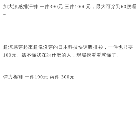
加大涼感排汗褲 一件390元 三件1000元，最大可穿到60腰喔
~
超涼感穿起來超像沒穿的日本科技快速吸排衫，一件也只要
100元。聽不懂我在說什麼的人，現場摸看看就懂了。
彈力棉褲 一件190元 兩件 300元