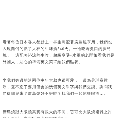
看著每位日本客人都點上一杯生啤配著廣島燒享用，我們也
入境隨俗的點了大杯的生啤酒540円。一邊吃著燙口的廣島
燒，一邊配著沁涼的生啤，超級享受~水軍的老闆娘看我們是
外國人，貼心的準備英文菜單給我們點餐。
坐我們旁邊的這兩位中年大叔也很可愛，一邊為著球賽歡
呼，還不忘了要用僅會的幾個英文單字與我們交談。詢問我
們從哪兒來？廣島燒好不好吃？找我們一起乾杯喝酒…。
廣島燒跟大阪燒其實有很大的不同，它可比大阪燒複雜上許