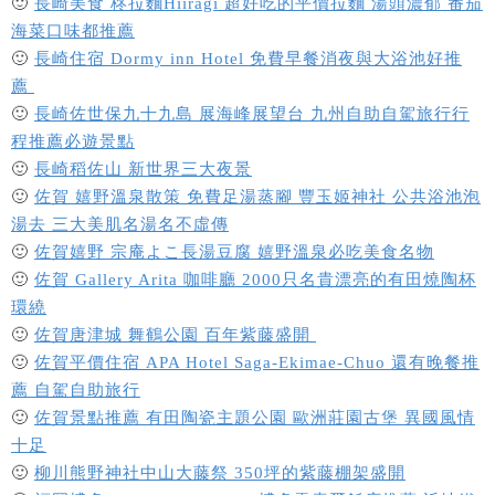
🙂
長崎美食 柊拉麵Hiiragi 超好吃的平價拉麵 湯頭濃郁 番茄
海菜口味都推薦
🙂
長崎住宿 Dormy inn Hotel 免費早餐消夜與大浴池好推
薦
🙂
長崎佐世保九十九島 展海峰展望台 九州自助自駕旅行行
程推薦必遊景點
🙂
長崎稻佐山 新世界三大夜景
🙂
佐賀 嬉野溫泉散策 免費足湯蒸腳 豐玉姬神社 公共浴池泡
湯去 三大美肌名湯名不虛傳
🙂
佐賀嬉野 宗庵よこ長湯豆腐 嬉野溫泉必吃美食名物
🙂
佐賀 Gallery Arita 咖啡廳 2000只名貴漂亮的有田燒陶杯
環繞
🙂
佐賀唐津城 舞鶴公園 百年紫藤盛開
🙂
佐賀平價住宿 APA Hotel Saga-Ekimae-Chuo 還有晚餐推
薦 自駕自助旅行
🙂
佐賀景點推薦 有田陶瓷主題公園 歐洲莊園古堡 異國風情
十足
🙂
柳川熊野神社中山大藤祭 350坪的紫藤棚架盛開