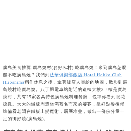
廣島美食推薦-廣島燒村(お好み村) 吃廣島燒！來到廣島怎麼
能不吃廣島燒？我們到
法華俱樂部飯店 Hotel Hokke Club
Hiroshima
稍作休息之後，拿著飯店人員給的地圖，散步到廣
島燒村吃廣島燒。八丁堀電車站附近的這棟大樓2-4樓是廣島
燒村，共有25家各具特色廣島燒料理餐廳，包準你看到眼花
撩亂。大大的鐵板周遭坐滿慕名而來的饕客，坐好點餐後就
準備看老闆在鐵板上變魔術，層層堆疊，做出一份份分量十
足的御好燒(廣島燒)。