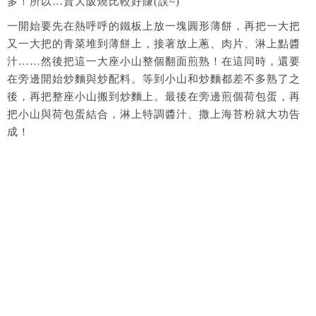
多！所以…賣大阪燒比較好賺(誤~)
一開始要先在熱呼呼的鐵板上放一塊圓形薄餅，再把一大把
又一大把的青菜堆到薄餅上，接著放上蔥、肉片、淋上點醬
汁……然後把這一大座小山整個翻面煎熟！在這同時，還要
在旁邊開始炒麵與炒配料。等到小山和炒麵都差不多熟了之
後，再把整座小山搬到炒麵上。最後在旁邊煎個荷包蛋，再
把小山與荷包蛋結合，淋上特調醬汁、撒上海苔粉就大功告
成！