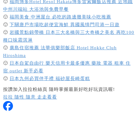
🙂
福岡博多Hotel Resol Hakata博多雷索爾飯店推薦 近地鐵
中州川端站 大浴池與免費早餐
🙂
福岡美食 中洲屋台 必吃的路邊攤美味小吃推薦
🙂
下關唐戶市場吃超便宜海鮮 異國風情門司港一日遊
🙂
岩國景點錦帶橋 日本三大名橋與三大奇橋之美名 再吃100
種口味霜淇淋
🙂
廣島住宿推薦 法華俱樂部飯店 Hotel Hokke Club
Hiroshima
🙂
日本自駕自由行 樂天信用卡最多優惠 藥妝 電器 租車 住
宿 outlet 新手必看
🙂
日本九州必買伴手禮 福砂屋長崎蛋糕
按讚加入拉拉粉絲頁 隨時掌握最新好吃好玩資訊喔!
拉拉 隨性 隨意 走走看看