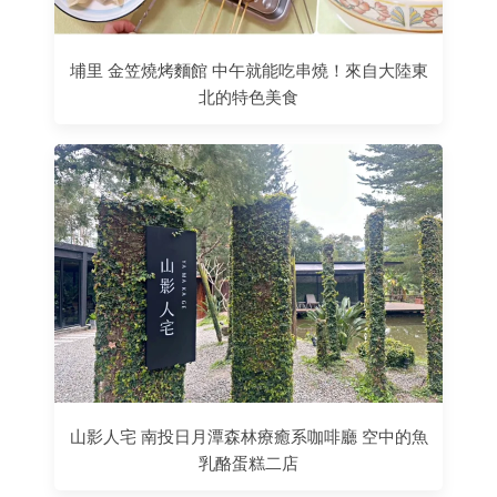
埔里 金笠燒烤麵館 中午就能吃串燒！來自大陸東
北的特色美食
山影人宅 南投日月潭森林療癒系咖啡廳 空中的魚
乳酪蛋糕二店