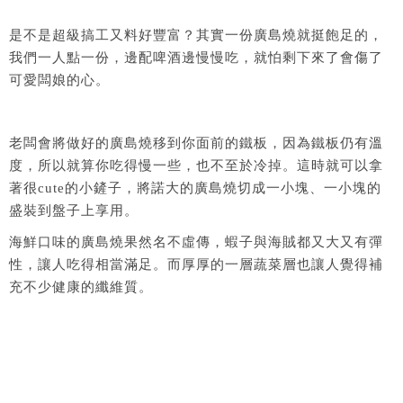
是不是超級搞工又料好豐富？其實一份廣島燒就挺飽足的，
我們一人點一份，邊配啤酒邊慢慢吃，就怕剩下來了會傷了
可愛闆娘的心。
老闆會將做好的廣島燒移到你面前的鐵板，因為鐵板仍有溫
度，所以就算你吃得慢一些，也不至於冷掉。這時就可以拿
著很cute的小鏟子，將諾大的廣島燒切成一小塊、一小塊的
盛裝到盤子上享用。
海鮮口味的廣島燒果然名不虛傳，蝦子與海賊都又大又有彈
性，讓人吃得相當滿足。而厚厚的一層蔬菜層也讓人覺得補
充不少健康的纖維質。