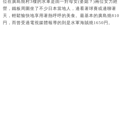
位在廣島燒村3樓的水軍是由一對母女(婆媳？)兩位女力經
營，鐵板周圍坐了不少日本當地人，邊看著球賽或邊聊著
天，輕鬆愉快地享用著熱呼呼的美食。最基本的廣島燒810
円，而曾受過電視媒體報導的則是水軍海賊燒1650円。