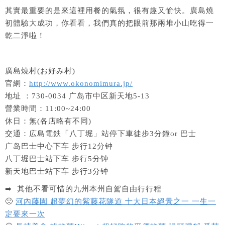
其實最重要的是來這裡用餐的氣氛，很有趣又愉快。廣島燒
初體驗大成功，你看看，我們真的把眼前那兩堆小山吃得一
乾二淨啦！
廣島燒村(お好み村)
官網：
http://www.okonomimura.jp/
地址 ：730-0034 广岛市中区新天地5-13
營業時間：11:00~24:00
休日：無(各店略有不同)
交通：広島電鉄「八丁堀」站停下車徒步3分鐘or 巴士
广岛巴士中心下车 步行12分钟
八丁堀巴士站下车 步行5分钟
新天地巴士站下车 步行3分钟
➡ 其他不看可惜的九州本州自駕自由行行程
🙂
河內藤園 超夢幻的紫藤花隧道 十大日本絕景之一 一生一
定要來一次