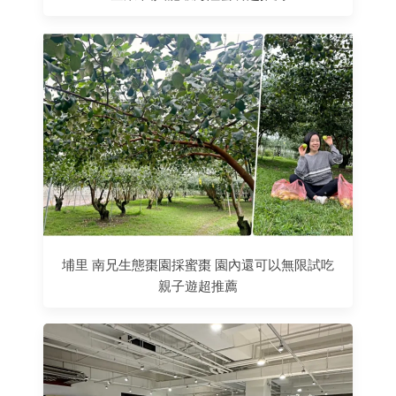
埔里 南兄生態棗園採蜜棗 園內還可以無限試吃
親子遊超推薦