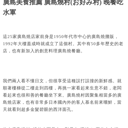
廣島美食推薦 廣島燒村(お好み村) 晚餐吃
水軍
這25家廣島燒店家前身是1950年代市中心的廣島燒攤販，
1992年大樓蓋成時就成立了這個村。其中有50多年歷史的老
店，也有新加入的創意料理廣島燒餐廳。
我們兩人看不懂日文，但很享受這種誤打誤撞的新鮮感。就
順著樓梯從二樓走到四樓，再挑一家看起來生意不錯，老闆
看起來也很和善的餐廳坐下來。廣島燒村因聚集相當多的廣
島燒店家，也有非常多日本國內外的客人慕名前來嚐鮮，當
天就看到超多金髮碧眼的西洋面孔。