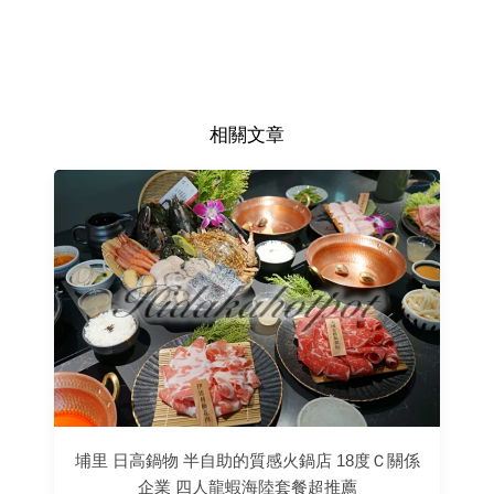
相關文章
埔里 日高鍋物 半自助的質感火鍋店 18度Ｃ關係
企業 四人龍蝦海陸套餐超推薦