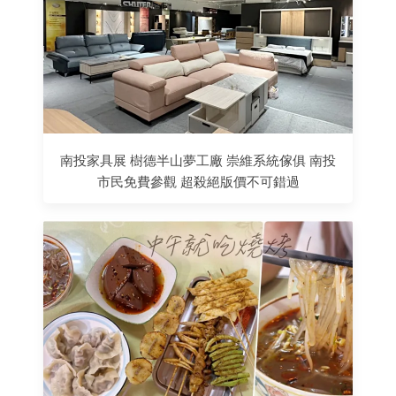
南投家具展 樹德半山夢工廠 崇維系統傢俱 南投
市民免費參觀 超殺絕版價不可錯過