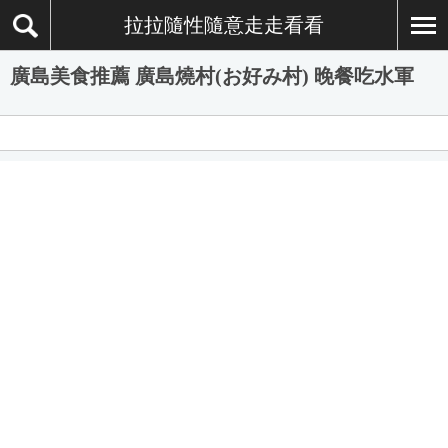
拉拉隨性隨意走走看看
廣島美食推薦 廣島燒村(お好み村) 晚餐吃水軍