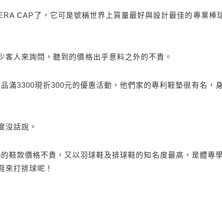
W ERA CAP了，它可是號稱世界上質量最好與設計最佳的專業棒
少客人來詢問，聽到的價格出乎意料之外的不貴。
商品滿3300現折300元的優惠活動，他們家的專利鞋墊很有名，
度沒話說。
。mizuno的鞋款價格不貴，又以羽球鞋及排球鞋的知名度最高，是體專
鞋來打排球呢！