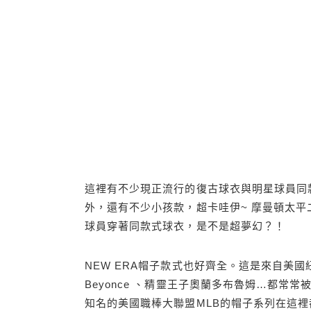
這裡有不少現正流行的復古球衣與明星球員同
外，還有不少小孩款，超卡哇伊~ 摩曼頓太平
球員穿著同款式球衣，是不是超夢幻？！
NEW ERA帽子款式也好齊全。這是來自美
Beyonce 、精靈王子奧蘭多布魯姆…都常常
知名的美國職棒大聯盟MLB的帽子系列在這裡