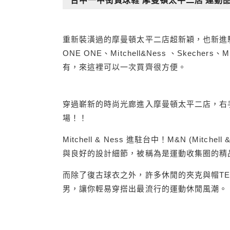
台中一中街買球鞋 摩曼頓太平二店 運動
重新裝潢過的摩曼頓太平二店超新穎，也新進駐了不
ONE ONE、Mitchell&Ness 、Skech
有，來這裡可以一次買齊很方便。
穿過嶄新的時尚光廊進入摩曼頓太平二店，右
場！！
Mitchell & Ness 進駐台中！M&N (Mi
與良好的設計細節，被稱為是運動收集圈的精
而除了復古球衣之外，許多休閒的夾克與帽TE
男，讓你輕易穿搭出最流行的運動休閒風潮。