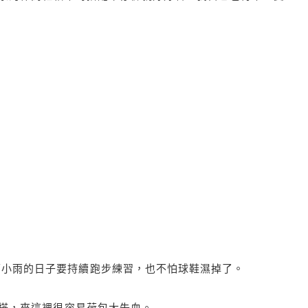
，下小雨的日子要持續跑步練習，也不怕球鞋濕掉了。
又好搭，來這裡很容易荷包大失血。