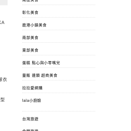
彰化美食
KA
鹿港小鎮美食
南部美食
東部美食
蛋糕 點心與小零嘴兒
量販 連鎖 超商美食
洞球衣
拉拉愛網購
變型
lala小廚娘
台灣旅遊