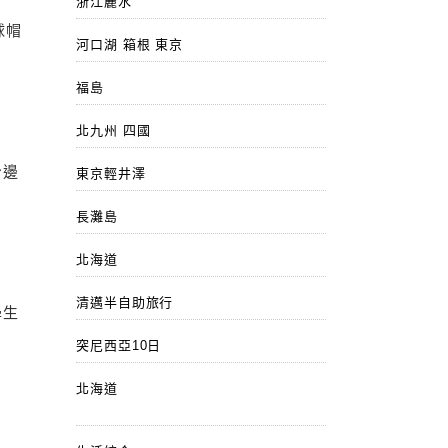
浙江麗水
球帽
河口湖 箱根 東京
福島
北九州 四國
身邊
東京輕井澤
長灘島
北海道
清邁半自助旅行
學生
突尼西亞10日
北海道