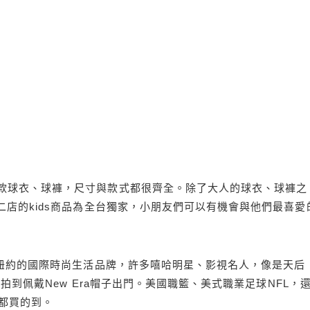
款球衣、球褲，尺寸與款式都很齊全。除了大人的球衣、球褲之
二店的kids商品為全台獨家，小朋友們可以有機會與他們最喜愛
國紐約的國際時尚生活品牌，許多嘻哈明星、影視名人，像是天后
被拍到佩戴New Era帽子出門。美國職籃、美式職業足球NFL，
都買的到。