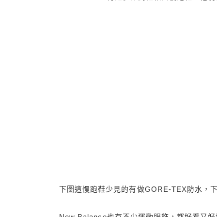
下圖這慢跑鞋少見的有做GORE-TEX防水
New Balance也有不少運動服飾，都好看