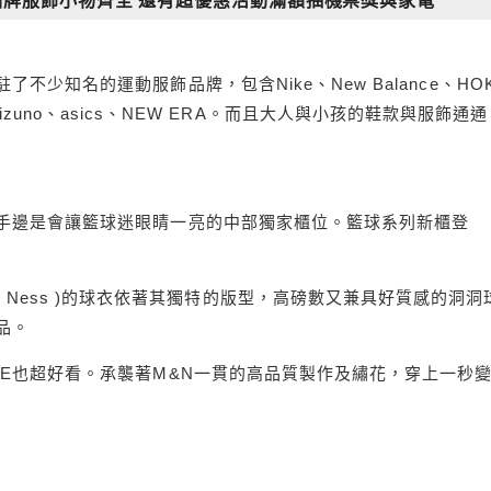
品牌服飾小物齊全 還有超優惠活動滿額抽機票獎與家電
少知名的運動服飾品牌，包含Nike、New Balance、HO
ers、Mizuno、asics、NEW ERA。而且大人與小孩的鞋款與服飾通通
手邊是會讓籃球迷眼睛一亮的中部獨家櫃位。籃球系列新櫃登
tchell & Ness )的球衣依著其獨特的版型，高磅數又兼具好質感的洞
品。
E也超好看。承襲著M&N一貫的高品質製作及繡花，穿上一秒