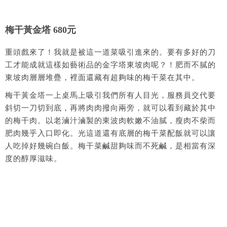
梅干黃金塔 680元
重頭戲來了！我就是被這一道菜吸引進來的。要有多好的刀
工才能成就這樣如藝術品的金字塔東坡肉呢？！肥而不膩的
東坡肉層層堆疊，裡面還藏有超夠味的梅干菜在其中。
梅干黃金塔一上桌馬上吸引我們所有人目光，服務員交代要
斜切一刀切到底，再將肉肉撥向兩旁，就可以看到藏於其中
的梅干肉。以老滷汁滷製的東波肉軟嫩不油膩，瘦肉不柴而
肥肉幾乎入口即化。光這道還有底層的梅干菜配飯就可以讓
人吃掉好幾碗白飯。梅干菜鹹甜夠味而不死鹹，是相當有深
度的醇厚滋味。