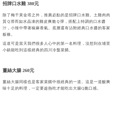
招牌口水雞 380元
除了梅干黃金塔之外，推薦必點的是招牌口水雞。土雞肉肉
質Ｑ滑而如水晶凍的雞皮爽脆Ｑ彈，搭配上特調的口水醬
汁，小辣中帶著椒麻香氣。底層還有沾附經典口水醬的客家
粄條。
這道可是當天我們很多人心中的第一名料理，沒想到在埔里
小鎮能吃到這樣經典的四川冷盤菜餚。
薑絲大腸 260元
薑絲大腸同樣也是客家菜餚中很經典的一道。這是一道酸爽
味十足的料理，一定要趁熱吃才能吃出大腸Q脆口感。