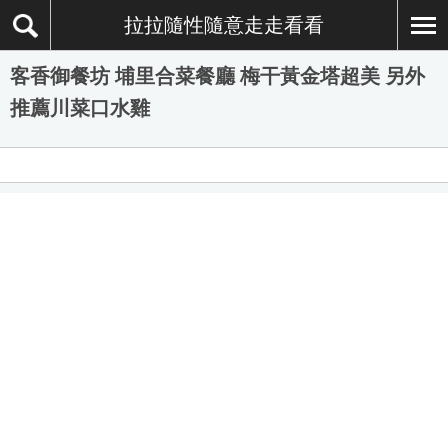
拉拉隨性隨意走走看看
客香御餐坊 埔里合菜餐廳 梅干黃金塔超美 另外
推薦川菜口水雞