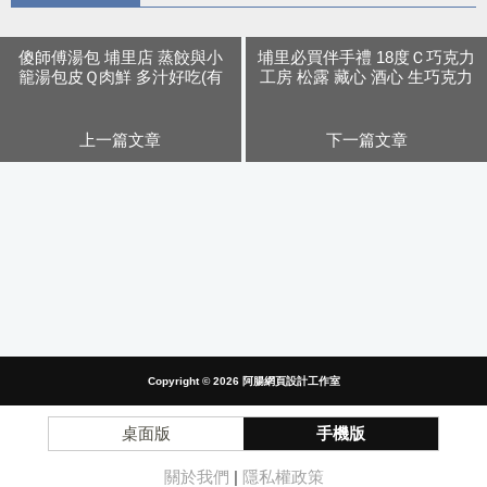
傻師傅湯包 埔里店 蒸餃與小
埔里必買伴手禮 18度Ｃ巧克力
籠湯包皮Ｑ肉鮮 多汁好吃(有
工房 松露 藏心 酒心 生巧克力
菜單)
多種口味介紹
上一篇文章
下一篇文章
Copyright © 2026
阿腸網頁設計工作室
桌面版
手機版
關於我們
|
隱私權政策