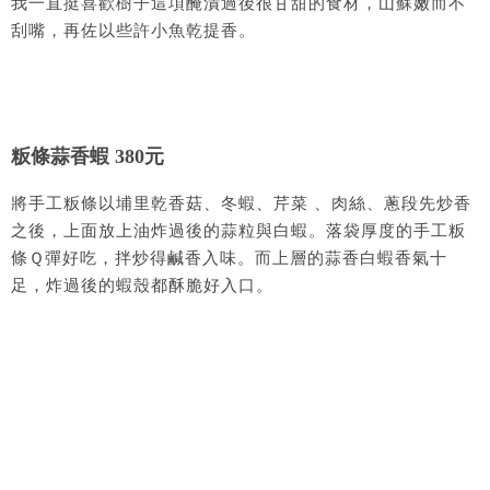
我一直挺喜歡樹子這項醃漬過後很甘甜的食材，山蘇嫩而不
刮嘴，再佐以些許小魚乾提香。
粄條蒜香蝦 380元
將手工粄條以埔里乾香菇、冬蝦、芹菜 、肉絲、蔥段先炒香
之後，上面放上油炸過後的蒜粒與白蝦。落袋厚度的手工粄
條Ｑ彈好吃，拌炒得鹹香入味。而上層的蒜香白蝦香氣十
足，炸過後的蝦殼都酥脆好入口。