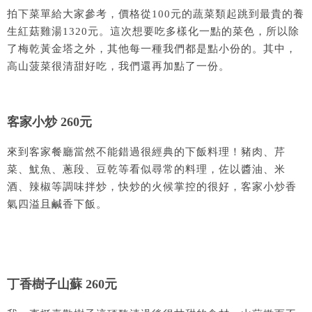
拍下菜單給大家參考，價格從100元的蔬菜類起跳到最貴的養
生紅菇雞湯1320元。這次想要吃多樣化一點的菜色，所以除
了梅乾黃金塔之外，其他每一種我們都是點小份的。其中，
高山菠菜很清甜好吃，我們還再加點了一份。
客家小炒 260元
來到客家餐廳當然不能錯過很經典的下飯料理！豬肉、芹
菜、魷魚、蔥段、豆乾等看似尋常的料理，佐以醬油、米
酒、辣椒等調味拌炒，快炒的火候掌控的很好，客家小炒香
氣四溢且鹹香下飯。
丁香樹子山蘇 260元