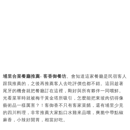
埔里合菜餐廳推薦- 客香御餐坊
。會知道這家餐廳是民宿客人
跟我推薦的，之後再推薦客人去吃評價也都不錯。這回趁著
尾牙的機會就把餐廳訂在這裡，剛好與所有夥伴一同嚐鮮。
光看菜單時就被梅干黃金塔所吸引，怎麼能把東坡肉切得像
藝術品一樣厲害？！客御香不只有客家菜餚，還有埔里少見
的四川料理，非常推薦大家點口水雞來品嚐，爽脆中帶點椒
麻香，小辣好開胃，相當好吃。