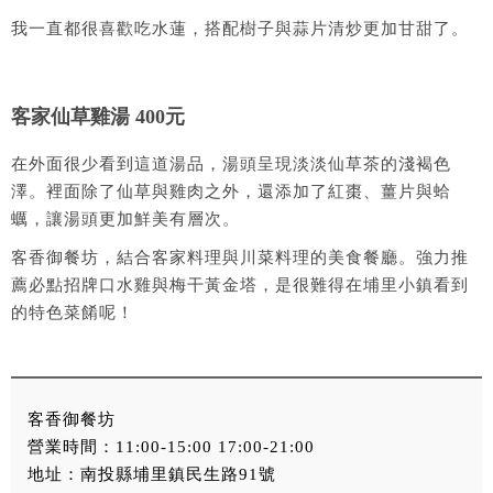
我一直都很喜歡吃水蓮，搭配樹子與蒜片清炒更加甘甜了。
客家仙草雞湯 400元
在外面很少看到這道湯品，湯頭呈現淡淡仙草茶的淺褐色
澤。裡面除了仙草與雞肉之外，還添加了紅棗、薑片與蛤
蠣，讓湯頭更加鮮美有層次。
客香御餐坊，結合客家料理與川菜料理的美食餐廳。強力推
薦必點招牌口水雞與梅干黃金塔，是很難得在埔里小鎮看到
的特色菜餚呢！
客香御餐坊
營業時間：11:00-15:00 17:00-21:00
地址：南投縣埔里鎮民生路91號