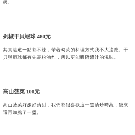
爽。
剁椒干貝蝦球 480元
其實這道一點都不辣，帶著勾芡的料理方式我不大適應。干
貝與蝦球都有先裹粉油炸，所以更能吸附醬汁的滋味。
高山菠菜 100元
高山菠菜好嫩好清甜，我們都很喜歡這一道清炒時蔬，後來
還再加點了一盤。