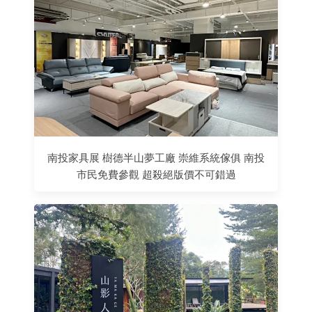
南投家具展 樹德半山夢工廠 崇維系統傢俱 南投
市民免費參觀 超殺絕版價不可錯過