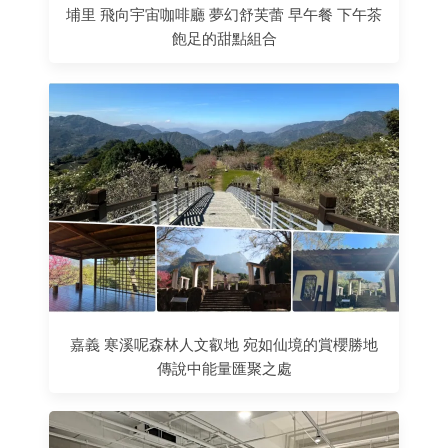
埔里 飛向宇宙咖啡廳 夢幻舒芙蕾 早午餐 下午茶
飽足的甜點組合
嘉義 寒溪呢森林人文叡地 宛如仙境的賞櫻勝地
傳說中能量匯聚之處