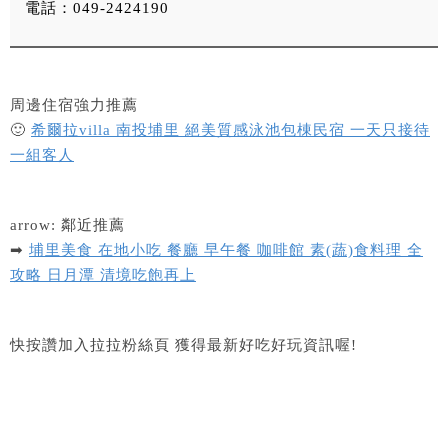
電話：049-2424190
周邊住宿強力推薦
🙂
希爾拉villa 南投埔里 絕美質感泳池包棟民宿 一天只接待
一組客人
arrow: 鄰近推薦
➡
埔里美食 在地小吃 餐廳 早午餐 咖啡館 素(蔬)食料理 全
攻略 日月潭 清境吃飽再上
快按讚加入拉拉粉絲頁 獲得最新好吃好玩資訊喔!