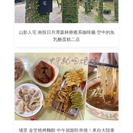
山影人宅 南投日月潭森林療癒系咖啡廳 空中的魚
乳酪蛋糕二店
埔里 金笠燒烤麵館 中午就能吃串燒！來自大陸東