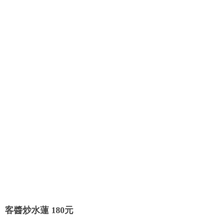
客醬炒水蓮 180元