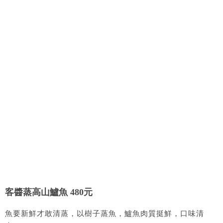
客醬蒸高山鱸魚 480元
魚要新鮮才敢清蒸，以樹子蒸魚，鱸魚肉質挺鮮，口味清