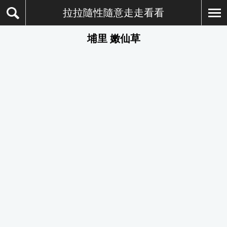
拉拉隨性隨意走走看看
埔里 嫩仙草