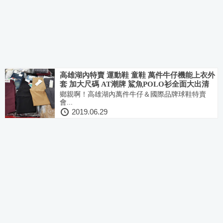
高雄湖內特賣 運動鞋 童鞋 萬件牛仔機能上衣外
套 加大尺碼 AT潮牌 鯊魚POLO衫全面大出清
鄉親啊！高雄湖內萬件牛仔＆國際品牌球鞋特賣
會...
2019.06.29