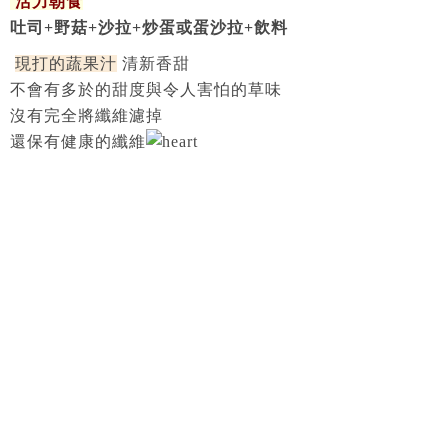
活力朝食
吐司+野菇+沙拉+炒蛋或蛋沙拉+飲料
現打的蔬果汁
清新香甜
不會有多於的甜度與令人害怕的草味
沒有完全將纖維濾掉
還保有健康的纖維