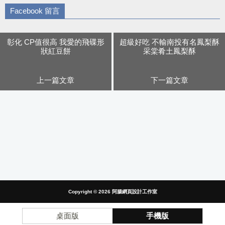
Facebook 留言
彰化 CP值很高 我愛的飛碟形
超級好吃 不輸南投有名鳳梨酥
狀紅豆餅
采棠肴土鳳梨酥
上一篇文章
下一篇文章
Copyright © 2026
阿腸網頁設計工作室
桌面版
手機版