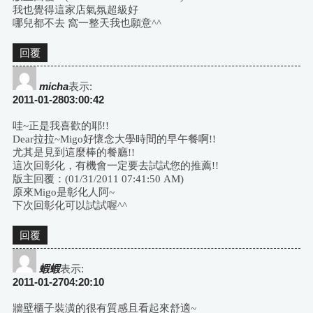
我也覺得這家店氣氛超級好
哪兒都不去 窩一整天我也願意^^
回覆
micha
表示:
2011-01-2803:00:42
哇~正是我喜歡的耶!!
Dear拉拉~Migo好懷念大學時間的早午餐啊!!
尤其是見到這麼棒的餐廳!!
這次回彰化，有機會一定要去試試您的推薦!!
版主回覆：(01/31/2011 07:41:50 AM)
原來Migo是彰化人阿~
下次回彰化可以試試喔^^
回覆
蝦蝦
表示:
2011-01-2704:20:10
牆壁櫃子裝潢的很有質感且看起來舒適~