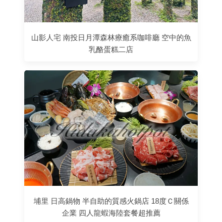
山影人宅 南投日月潭森林療癒系咖啡廳 空中的魚
乳酪蛋糕二店
埔里 日高鍋物 半自助的質感火鍋店 18度Ｃ關係
企業 四人龍蝦海陸套餐超推薦