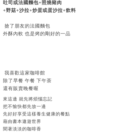
吐司或法國麵包+照燒豬肉
+野菇+沙拉+炒蛋或蛋沙拉+飲料
搶了朋友的法國麵包
外酥內軟 也是烤的剛好的一品
我喜歡這家咖啡館
除了早餐 午餐 下午茶
還有販賣晚餐喔
來這邊 就先將煩惱忘記
把不愉快都先放一邊
先好好享受這樣養生健康的餐點
藉由書本遨遊世界
聞著淡淡的咖啡香