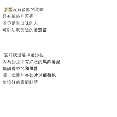
炒蛋
沒有多餘的調味
只有單純的蛋香
若你是重口味的人
可以沾取旁邊的
番茄醬
還好我沒選擇蛋沙拉
因為沙拉中有好吃的
馬鈴薯泥
鹹鹹香香的
和風醬
灑上我愛的
杏仁片
與
葡萄乾
恰恰好的畫龍點睛