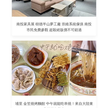
南投家具展 樹德半山夢工廠 崇維系統傢俱 南投
市民免費參觀 超殺絕版價不可錯過
埔里 金笠燒烤麵館 中午就能吃串燒！來自大陸東