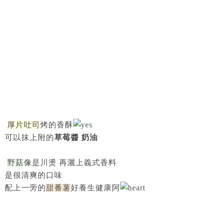
厚片吐司
烤的香酥
可以抹上附的
草莓醬 奶油
野菇
像是川燙 再灑上義式香料
是很清爽的口味
配上一旁的
甜番薯
好養生健康阿