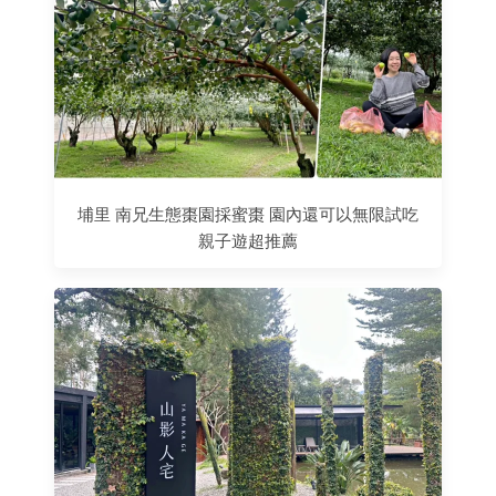
埔里 南兄生態棗園採蜜棗 園內還可以無限試吃
親子遊超推薦