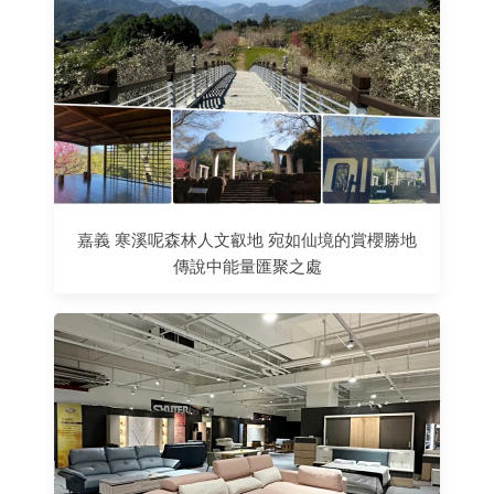
嘉義 寒溪呢森林人文叡地 宛如仙境的賞櫻勝地
傳說中能量匯聚之處